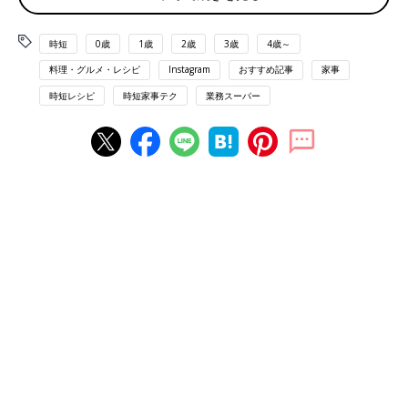
時短
0歳
1歳
2歳
3歳
4歳～
料理・グルメ・レシピ
Instagram
おすすめ記事
家事
時短レシピ
時短家事テク
業務スーパー
出典：Instagramアカウント「ゆずちゃむ」
ゆずちゃむさんは肉だんごと甘酢あんを使って混ぜるだけの簡単
時短料理を実現(^^) お子さんがこの甘酢あんで作った肉だんごが
大好きで、たくさん食べてくれるんだとか♪ 味付けが簡単なのは
嬉しいですよね。
子どもも食べやすいのがうれしい！