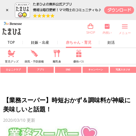
×
内祝い
SHOP
メニュー
TOP
妊娠・出産
赤ちゃん・育児
妊活
育児グッズ
病気・予防接種
離乳食
優待パス
ひよこクラブ
アプリ
SNS
キャンペーン
写真スタジオ
【業務スーパー】時短おかず＆調味料が神級に
美味しいと話題！
2020/03/10
更新