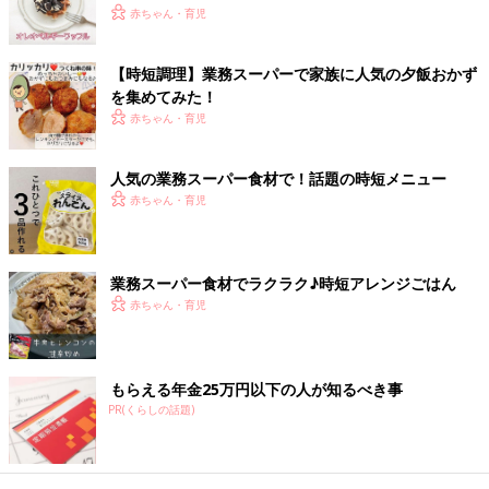
赤ちゃん・育児
【時短調理】業務スーパーで家族に人気の夕飯おかず
を集めてみた！
出典：Instagramアカウント「羽奏」
赤ちゃん・育児
羽奏さんはこちらの殻付ムール貝を購入。冷凍のまま蒸すだけで
ムール貝が美味しくいただける優れモノ。お酒のおつまみなど、
人気の業務スーパー食材で！話題の時短メニュー
手軽に一品欲しい時に役立ちそうです！
赤ちゃん・育児
味付けはこれ一本で！
業務スーパー食材でラクラク♪時短アレンジごはん
赤ちゃん・育児
もらえる年金25万円以下の人が知るべき事
PR(くらしの話題)