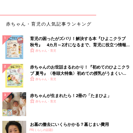
赤ちゃん・育児の人気記事ランキング
育児の困ったがズバリ！解決する本『ひよこクラブ
秋号』 4カ月～2才になるまで、育児に役立つ情報が
いっぱい！
赤ちゃん・育児
赤ちゃんのお世話まるわかり！『初めてのひよこクラ
ブ 夏号』〈巻頭大特集〉初めての授乳がうまくい
く！ おっぱい・ミルクの基本と夏のトラブル 解決テ
赤ちゃん・育児
ク
赤ちゃんが生まれたら！2冊の「たまひよ」
赤ちゃん・育児
出典：Instagramアカウント「menu__2019」
menu__2019さんが「リピ決定！」と絶賛するこちらはスパイシ
お墓の撤去にいくらかかる？墓じまい費用
ーチキンスティック。骨なしチキンなので小さなお子さんでも安
PR(くらしの話題)