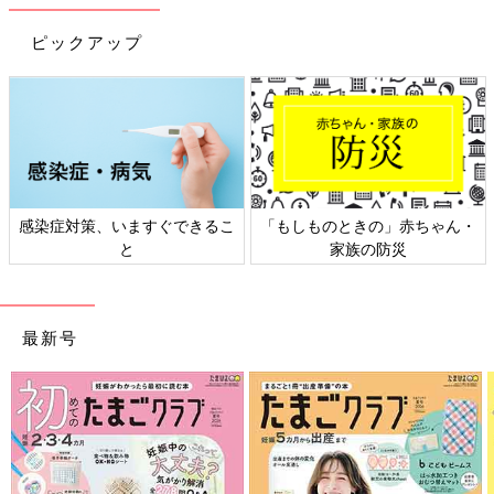
※記事内容でご紹介している投稿、リンク先は、削除される場合
があります。あらかじめご了承ください。
ピックアップ
※記事の内容は記載当時の情報であり、現在と異なる場合があり
ます。
【業務スーパー】とにかくコスパ最高な
アイテム集めてみた
おいしくて安い食材が盛り沢山！と大人気の業
務スーパー。数あるアイテムの中でも、とにか
くコスパがいい！と話題のアイテムをインスタ
感染症対策、いますぐできるこ
「もしものときの」赤ちゃん・
から集めてみました。どれもストックしておき
と
家族の防災
たくなるものばかりなので、ぜひ最後までご覧
くださいね♪
最新号