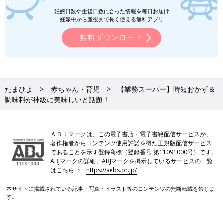
妊娠日数や生後日数に合った情報を毎日お届け
妊娠中から産後まで長く使える無料アプリ
無料ダウンロード
たまひよ
赤ちゃん・育児
【業務スーパー】時短おかず＆
調味料が神級に美味しいと話題！
ＡＢＪマークは、この電子書店・電子書籍配信サービスが、
著作権者からコンテンツ使用許諾を得た正規版配信サービス
であることを示す登録商標（登録番号 第11091000号）です。
ABJマークの詳細、ABJマークを掲示しているサービスの一覧
はこちら→
https://aebs.or.jp/
本サイトに掲載されている記事・写真・イラスト等のコンテンツの無断転載を禁じま
す。