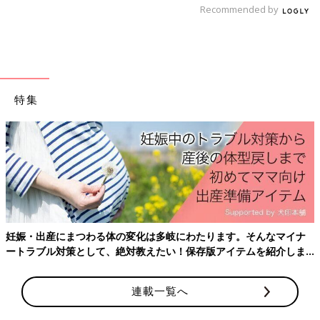
Recommended by
特集
出典：Instagramアカウント「moon&na_na」
moon&na_naさんはプルコギのたれを購入。こちらはこれ一本
で味が決まるので重宝しているとインスタでも人気でした。お好
きな野菜とお肉をこれで炒めるだけなので、一本常備しておくと
妊娠・出産にまつわる体の変化は多岐にわたります。そんなマイナ
いいですね！
ートラブル対策として、絶対教えたい！保存版アイテムを紹介しま
今回は
業務スーパー
の時短おかず&調味料をご紹介しました。ぜ
す。
ひ参考にしてみてくださいね。
連載一覧へ
(文：Ayaka)