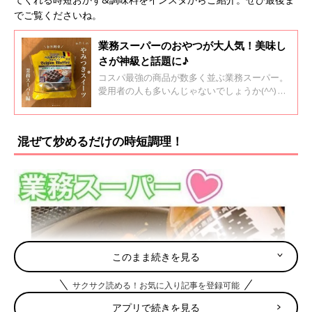
でご覧くださいね。
業務スーパーのおやつが大人気！美味し
さが神級と話題に♪
コスパ最強の商品が数多く並ぶ業務スーパー。
愛用者の人も多いんじゃないでしょうか(^^) 今
回は業務スーパーで買える絶品おやつをインス
タから集めてみました♪ 育児や家事の合間にサ
クッと食べられる手軽なものもたくさんありま
混ぜて炒めるだけの時短調理！
すよ！ぜひ最後までご覧くださいね。
このまま続きを見る
サクサク読める！お気に入り記事を登録可能
アプリで続きを見る