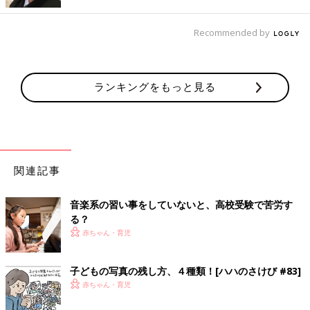
現在1歳10カ月の娘さんの育児をしながら、ラ
ジオDJとしても活躍するトムセン陽子さん。
Recommended by
NO MUSIC, NO LIFEな彼女は、時間に追われな
がらも音楽を聴く時間をキープ。それが子育て
にいい影響を及ぼしているよう。トムセン陽子
■文中のコメントは口コミサイト『ウィメンズパーク』の投稿を
さんにお話をうかがいました。
再編集したものです。
ランキングをもっと見る
※この記事は「たまひよONLINE」で過去に公開されたもので
す。
関連記事
音楽系の習い事をしていないと、高校受験で苦労す
る？
赤ちゃん・育児
子どもの写真の残し方、４種類！[ハハのさけび #83]
赤ちゃん・育児