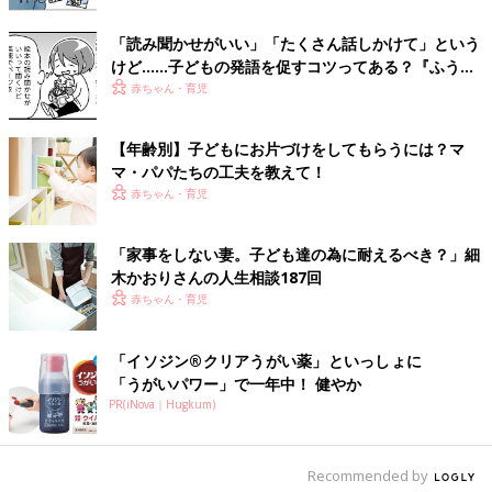
「読み聞かせがいい」「たくさん話しかけて」という
けど……子どもの発語を促すコツってある？『ふうふ
う子育て ＃64』
赤ちゃん・育児
【年齢別】子どもにお片づけをしてもらうには？マ
マ・パパたちの工夫を教えて！
赤ちゃん・育児
「家事をしない妻。子ども達の為に耐えるべき？」細
木かおりさんの人生相談187回
赤ちゃん・育児
「イソジン®クリアうがい薬」といっしょに
「うがいパワー」で一年中！ 健やか
PR(iNova｜Hugkum)
Recommended by