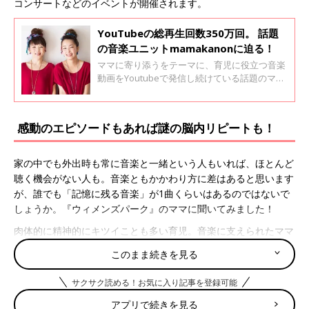
コンサートなどのイベントが開催されます。
YouTubeの総再生回数350万回。 話題
の音楽ユニットmamakanonに迫る！
ママに寄り添うをテーマに、育児に役立つ音楽
動画をYoutubeで発信し続けている話題のママ
音楽ユニット・mamakanon。Youtubeの総再
生回数350万回という、注目度急上昇中の2人が
語る、活動の舞台裏とは⁉
感動のエピソードもあれば謎の脳内リピートも！
家の中でも外出時も常に音楽と一緒という人もいれば、ほとんど
聴く機会がない人も。音楽ともかかわり方に差はあると思います
が、誰でも「記憶に残る音楽」が1曲くらいはあるのではないで
しょうか。『ウィメンズパーク』のママに聞いてみました！
肉体的に精神的にキツイことも多い育児。音楽に支えられたママ
も。
このまま続きを見る
「昔、CMで小田和正の『言葉にできない』を聞き、涙が出たの
サクサク読める！お気に入り記事を登録可能
を思い出しました。
アプリで続きを見る
上の子のお世話をしながら、黄昏泣きをする下の子をあやしてい