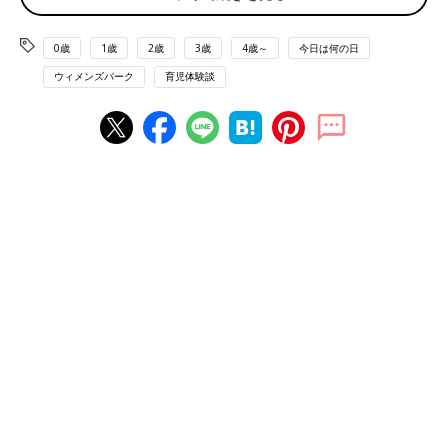
る時に、疲れた…しか思えず、ため息ばかりでドンヨリしてまし
た。するとテレビから、『あなたに…』と流れてきて、それを聞
0歳
1歳
2歳
3歳
4歳～
今日は何の日
いてるうちに涙が出ました。いまでもあやす時の歌は小田和正で
ウィメンズパーク
育児体験談
す。」
「AIちゃんの『ママへ』です。ライブで、AIちゃんがバーバラさ
ん（AIちゃんのお母さん）にあてて歌ってるの聞いて大号泣しま
した！！子どもたちが口ずさんでくれたりしたら、子どもたちに
イライラしてるのもおさまります！！」
「子どもを思う気持ちを代弁してくれてるように感じたのは、安
室奈美恵ちゃんの『Just You and I』です。この曲を聴くと、い
つでもどこでも泣けます！通勤途中の電車の中でも泣いてまし
た」
「息子（すでに社会人）を生んだときは クイーンの『I was born
to love you』。
その後、娘（もうすぐ大学生）を生んだときは MISIAさんの
『Everything』。
上記の2曲は 授乳しながら歌って聞かせていた曲なので、ふとし