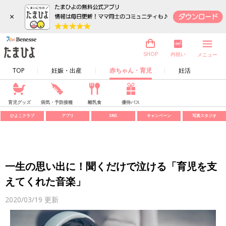
×
内祝い
SHOP
メニュー
TOP
妊娠・出産
赤ちゃん・育児
妊活
育児グッズ
病気・予防接種
離乳食
優待パス
ひよこクラブ
アプリ
SNS
キャンペーン
写真スタジオ
一生の思い出に！聞くだけで泣ける「育児を支
えてくれた音楽」
2020/03/19
更新