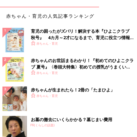
たことで この2曲を耳にすると 小さかった子どもたちの授乳中の
顔を思い出します」
赤ちゃん・育児の人気記事ランキング
以上「感動」で記憶に残る音楽でした。
一方「なぜだからわからないけど脳内でリピートし続ける音楽」
育児の困ったがズバリ！解決する本『ひよこクラブ
というのもありますよね。
秋号』 4カ月～2才になるまで、育児に役立つ情報が
いっぱい！
赤ちゃん・育児
「原田龍二さんが出ている『大麦若葉』CMのBGMが止まりませ
ん！！もう何百回？何千回？頭の中で再生され続けています！し
赤ちゃんのお世話まるわかり！『初めてのひよこクラ
かもしかも頭のどこかで裸の原田龍二さんもチラつく…」
ブ 夏号』〈巻頭大特集〉初めての授乳がうまくい
く！ おっぱい・ミルクの基本と夏のトラブル 解決テ
赤ちゃん・育児
やはり短く印象的なフレーズを繰り返すCMソングは頭に残りや
ク
すいようです。
赤ちゃんが生まれたら！2冊の「たまひよ」
思い出に残る音楽と、なぜだか頭に残る音楽。
赤ちゃん・育児
両極端ですが「音楽の力」という意味では通じるものがあるのか
もしれません。
（文・古川はる香）
お墓の撤去にいくらかかる？墓じまい費用
PR(くらしの話題)
ファンキーママ★DJトムセン陽子さんに
聞く「ワーキング・マムこそ音楽を♪」