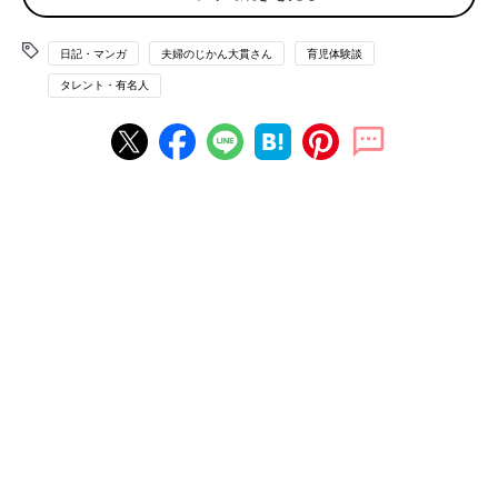
整骨院にて、日常的にストレッチをすることが大切だと教えら
れ、家でもできるものをいくつか教えてもらいました。
日記・マンガ
夫婦のじかん大貫さん
育児体験談
膝や腰、そして肩こりに効果的なストレッチを家でやってみる
タレント・有名人
と、なかなかしんどいものもありました。
小学生の頃、体育や部活でストレッチをする際、「こんな、痛く
も何ともないものが一体どんな効果があるんだろう…面倒くさい
な」とよく思っていましたが、３０代の私には物凄く効果が出て
いると言わざるを得ない痛みを伴いました。
ストレッチを完全に甘くみていた私。
これからは毎日少しでもいいからストレッチで体をやわらかくし
ていこうと心に誓いました。
それから約１年半。
私は完全にストレッチの存在を忘れていました。
そしてそんなある日、息子を抱っこした瞬間、嫌な痛みが腰周辺
に響きました。