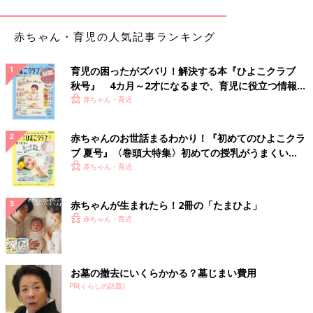
ぎっくり腰…ではなさそう…だけど、物凄く痛い…！
赤ちゃん・育児の人気記事ランキング
ストレッチを怠っていた私の体は、あっという間にカチコチにな
育児の困ったがズバリ！解決する本『ひよこクラブ
っており、腰を痛めてしまったのです。
秋号』 4カ月～2才になるまで、育児に役立つ情報が
その痛みでようやくストレッチのことを思い出す始末。
いっぱい！
赤ちゃん・育児
腰をさすりながらリビングで横たわっていると、取っ手の付いた
ピラミッド型のおもちゃを持って走ってくる息子。
赤ちゃんのお世話まるわかり！『初めてのひよこクラ
ブ 夏号』〈巻頭大特集〉初めての授乳がうまくい
心配して駆け寄ってきてくれたのかなと思っていると、次の瞬
く！ おっぱい・ミルクの基本と夏のトラブル 解決テ
赤ちゃん・育児
間、息子の持っていたおもちゃが顔面を直撃。
ク
まるで除夜の鐘の如く振りかぶって激突してきたため、思わず悲
鳴をあげて泣いてしまう程の痛みでした。
赤ちゃんが生まれたら！2冊の「たまひよ」
赤ちゃん・育児
この痛み…もう二度とストレッチを忘れるなとストレッチの神様
が言ってくれたのかな…と前向きに捉えた私。
みなさまも、ストレッチをして身体を大切にしましょうね…。
お墓の撤去にいくらかかる？墓じまい費用
PR(くらしの話題)
いつの間に!? 息子の優しさに涙【夫婦の
じかん大貫さんの「ママ芸人日記」