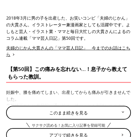
2018年3月に男の子を出産した、お笑いコンビ「夫婦のじかん」
の大貫さん。イラストレーター兼漫画家としても活躍中です。よ
しもと芸人・イラスト業・ママと毎日大忙しの大貫さんによるの
コラム連載「ママ芸人日記」第50回です。
夫婦のじかん大貫さんの「ママ芸人日記」 今までのお話はこち
ら
【第50回】この痛みを忘れない…！息子から教えて
もらった教訓。
妊娠中、膝を痛めてしまい、出産してからも痛みが引きませんで
した。
骨盤矯正をしに整骨院に通い始め、膝のことも相談してみると、
妊娠中の骨盤の広がりで、膝の方へも影響が出ていると言われま
このまま続きを見る
した。
サクサク読める！お気に入り記事を登録可能
何度か通ううちに、如実に効果が出始め、走ることもできるくら
いまで回復しました。
アプリで続きを見る