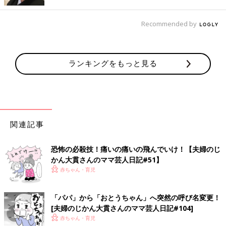
#43】
2018年3月に男の子を出産した、お笑いコンビ
「夫婦のじかん」の大貫さん。イラストレータ
Recommended by
ー兼漫画家としても活躍中です。よしもと芸
人・イラスト業・ママと毎日大忙しの大貫さん
によるのコラム連載「ママ芸人日記」第43回で
夫婦のじかん大貫さん プロフィール
す。
ランキングをもっと見る
関連記事
恐怖の必殺技！痛いの痛いの飛んでいけ！【夫婦のじ
かん大貫さんのママ芸人日記#51】
よしもとクリエイティブ・エージェンシー所属／夫婦お笑いコン
赤ちゃん・育児
ビ「夫婦のじかん」の嫁担当。イラストレーターとしても活動
中。相方は元・トンファー山西章博。息子（2018.3生）と夫との
「パパ」から「おとうちゃん」へ突然の呼び名変更！
3人暮らし。2019年3月にコミックエッセイ「母ハハハ！」
[夫婦のじかん大貫さんのママ芸人日記#104]
（PARCO出版）を発売。
赤ちゃん・育児