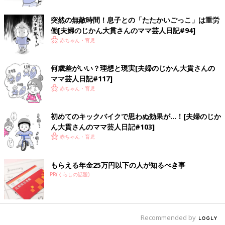
突然の無敵時間！息子との「たたかいごっこ」は重労
働[夫婦のじかん大貫さんのママ芸人日記#94]
赤ちゃん・育児
何歳差がいい？理想と現実[夫婦のじかん大貫さんの
ママ芸人日記#117]
赤ちゃん・育児
初めてのキックバイクで思わぬ効果が…！[夫婦のじか
ん大貫さんのママ芸人日記#103]
赤ちゃん・育児
もらえる年金25万円以下の人が知るべき事
PR(くらしの話題)
Recommended by