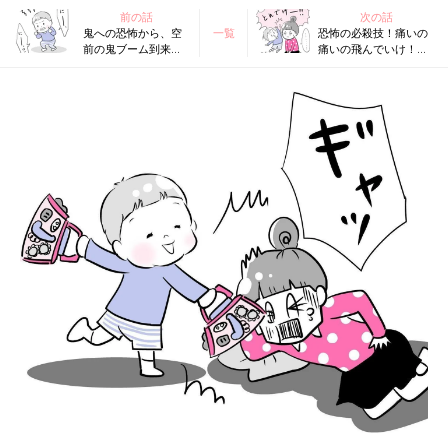
前の話
次の話
鬼への恐怖から、空
一覧
恐怖の必殺技！痛いの
前の鬼ブーム到来！
痛いの飛んでいけ！
【夫婦のじかん大貫
【夫婦のじかん大貫さ
さんのママ芸人日記
んのママ芸人日記
#49】
#51】