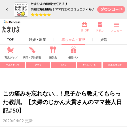
×
内祝い
SHOP
メニュー
TOP
妊娠・出産
赤ちゃん・育児
妊活
育児グッズ
病気・予防接種
離乳食
優待パス
ひよこクラブ
アプリ
SNS
キャンペーン
写真スタジオ
この痛みを忘れない…！息子から教えてもらっ
た教訓。【夫婦のじかん大貫さんのママ芸人日
記#50】
2020/04/02
更新