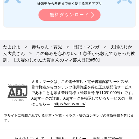
妊娠中から産後まで長く使える無料アプリ
無料ダウンロード
たまひよ
赤ちゃん・育児
日記・マンガ
夫婦のじか
ん大貫さん
この痛みを忘れない…！息子から教えてもらった教
訓。【夫婦のじかん大貫さんのママ芸人日記#50】
ＡＢＪマークは、この電子書店・電子書籍配信サービスが、
著作権者からコンテンツ使用許諾を得た正規版配信サービス
であることを示す登録商標（登録番号 第11091000号）です。
ABJマークの詳細、ABJマークを掲示しているサービスの一覧
はこちら→
https://aebs.or.jp/
本サイトに掲載されている記事・写真・イラスト等のコンテンツの無断転載を禁じま
す。
たまひよについて
利用規約
ポリシー
医師・専門家一覧