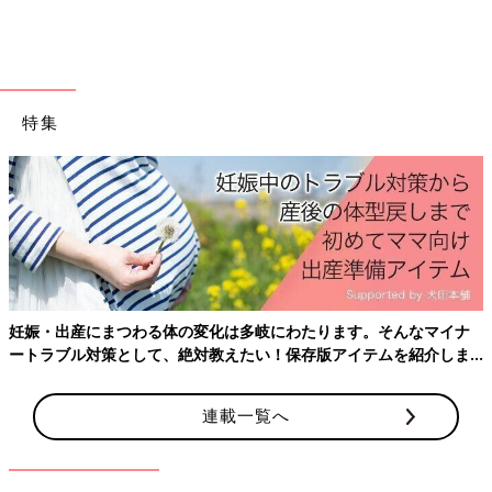
＜Amazonで詳しく見る＞
Amazonで見る
特集
前の話
次の話
鬼への恐怖から、空
一覧
恐怖の必殺技！痛いの
前の鬼ブーム到来！
痛いの飛んでいけ！
【夫婦のじかん大貫
【夫婦のじかん大貫さ
さんのママ芸人日記
んのママ芸人日記
#49】
#51】
妊娠・出産にまつわる体の変化は多岐にわたります。そんなマイナ
ートラブル対策として、絶対教えたい！保存版アイテムを紹介しま
す。
連載一覧へ