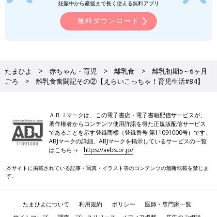
妊娠中から産後まで長く使える無料アプリ
無料ダウンロード
たまひよ
赤ちゃん・育児
離乳食
離乳初期5～6ヶ月
ごろ
離乳食奮闘記その②【えらいこっちゃ！育児生活#84】
ＡＢＪマークは、この電子書店・電子書籍配信サービスが、
著作権者からコンテンツ使用許諾を得た正規版配信サービス
であることを示す登録商標（登録番号 第11091000号）です。
ABJマークの詳細、ABJマークを掲示しているサービスの一覧
はこちら→
https://aebs.or.jp/
本サイトに掲載されている記事・写真・イラスト等のコンテンツの無断転載を禁じま
す。
たまひよについて
利用規約
ポリシー
医師・専門家一覧