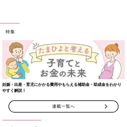
◆お米でできた猫、こめにゃん漫画連載中！
「こめにゃん」
◆コミックエッセイ
特集
「みーたん！」（文友舎）
「直島古民家シェア暮らし」(KADOKAWA)
【ワクチン接種できるものも】妊婦の
「
3才
児みーたんは容赦しない」(KADOKAWA）
発売中♪
おっぱいに対する意識の変化【えらいこ
っちゃ！育児生活#67】
瀬戸内海の小さな島、直島に移住。 現在は漫画
を描きながら、６歳の娘みーたんを子育て中。
える補助金・助成金をわかり
■新着マンガをお知らせ！たまひよONLINEインスタグラム
連載一覧へ
（@tamahiyo_online）
前の話
次の話