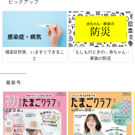
ピックアップ
離乳食奮闘記その
一覧
離乳食奮闘記その
①【えらいこっち
③【えらいこっちゃ！
ゃ！育児生活#83】
育児生活#85】
「もしものときの」赤ちゃん・
日本外来小児科学会リーフレッ
家族の防災
ト検討会
最新号