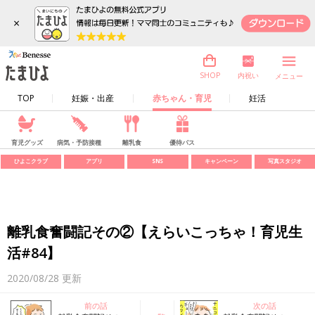
×
内祝い
SHOP
メニュー
TOP
妊娠・出産
赤ちゃん・育児
妊活
育児グッズ
病気・予防接種
離乳食
優待パス
ひよこクラブ
アプリ
SNS
キャンペーン
写真スタジオ
離乳食奮闘記その②【えらいこっちゃ！育児生
活#84】
2020/08/28
更新
前の話
次の話