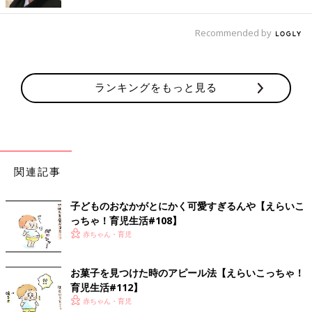
口に合わないと思ったが最後、
Recommended by
よに逢坂の関は許さじの如く、ご飯を通してはくれませんでし
た。
ランキングをもっと見る
母さんと一緒で、甘党かもしれない！
甘い野菜のペーストならばいけるのでは！？とあげてみました
が…。
関連記事
子どものおなかがとにかく可愛すぎるんや【えらいこ
っちゃ！育児生活#108】
赤ちゃん・育児
やはり、あっさり突っ返されました。
お菓子を見つけた時のアピール法【えらいこっちゃ！
なかなか頑固！
育児生活#112】
赤ちゃん・育児
あんなに母さんがご飯を食べている時は、食べたそうにじっとこ