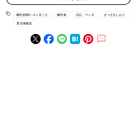
離乳初期5～6ヶ月ごろ
離乳食
日記・マンガ
まつざきしおり
育児体験談