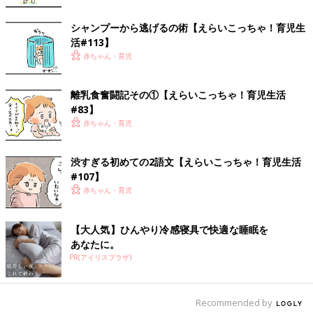
ちらを見つめてくるのに！
ご飯は味わって楽しむ派でなく、観賞して楽しむ派なんかいな。
シャンプーから逃げるの術【えらいこっちゃ！育児生
活#113】
そんなこんなで、一生懸命作ったご飯は、ことごとく拒否られ、
赤ちゃん・育児
母さんが素材の味を楽しむ形でいただくことになるのでした。
離乳食奮闘記その①【えらいこっちゃ！育児生活
離乳食デビューに進展の兆しは現れるのか！？
#83】
赤ちゃん・育児
次回に続きます。
【まつざきしおり】
渋すぎる初めての2語文【えらいこっちゃ！育児生活
瀬戸内海の小さな島、直島に移住。
#107】
現在は漫画を描きながら、６歳の娘みーたんを子育て中。
赤ちゃん・育児
インスタグラムにて、そんな娘とのゆるい日々を漫画で公開中。
ほぼ描き下ろし&フルカラー！
【大人気】ひんやり冷感寝具で快適な睡眠を
あなたに。
絵本のような育児エッセイ漫画本「みーたん！」
PR(アイリスプラザ)
8月11日に発売されましたーーー！！！
◆島暮らし漫画ブログ
Recommended by
「なおしまぐらし＝瀬戸内海のちいさな島移住まんが＝」