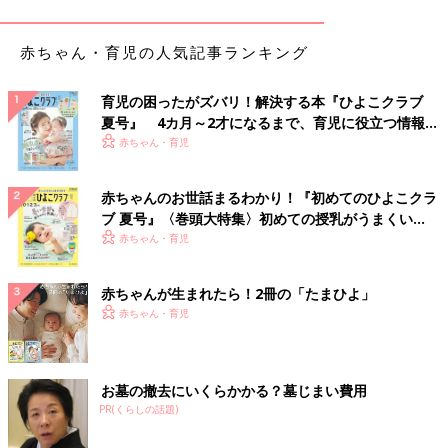
赤ちゃん・育児の人気記事ランキング
育児の困ったがズバリ！解決する本『ひよこクラブ
夏号』 4カ月～2才になるまで、育児に役立つ情報が
いっぱい！
赤ちゃん・育児
赤ちゃんのお世話まるわかり！『初めてのひよこクラ
ブ 夏号』〈巻頭大特集〉初めての授乳がうまくい
く！ おっぱい・ミルクの基本と夏のトラブル 解決テ
赤ちゃん・育児
ク
赤ちゃんが生まれたら！2冊の「たまひよ」
赤ちゃん・育児
赤ちゃんと言えども、やはり旨味は必要だろうということで、
お墓の撤去にいくらかかる？墓じまい費用
出汁入りのご飯をあげてみましたが、
PR(くらしの話題)
ううむ、出汁の美味しさが分かるのは、うちの子にはちょっと早
かったようです( ´∀｀)