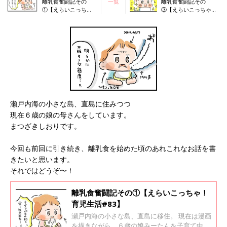
離乳食奮闘記その
一覧
離乳食奮闘記その
①【えらいこっち
③【えらいこっちゃ！
ゃ！育児生活#83】
育児生活#85】
瀬戸内海の小さな島、直島に住みつつ
現在６歳の娘の母さんをしています。
まつざきしおりです。
今回も前回に引き続き、離乳食を始めた頃のあれこれなお話を書
きたいと思います。
それではどうぞ〜！
離乳食奮闘記その①【えらいこっちゃ！
育児生活#83】
瀬戸内海の小さな島、直島に移住。 現在は漫画
を描きながら、６歳の娘みーたんを子育て中。