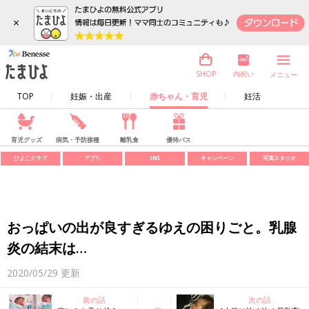
×
内祝い
SHOP
メニュー
TOP
妊娠・出産
赤ちゃん・育児
妊活
育児グッズ
病気・予防接種
離乳食
優待パス
ひよこクラブ
アプリ
SNS
キャンペーン
写真スタジオ
おっぱいの出が良すぎるゆえの困りごと。乳腺
炎の結末は…
2020/05/29
更新
前の話
次の話