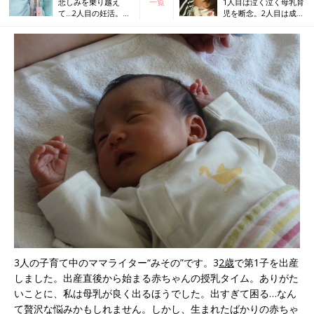
悲しみを乗り越え
一覧
1人目は泣く泣く母乳育
て…2人目の妊活。そ
児を断念。2人目は成功
の結果は？
なるか!?
3人の子育て中のママライター“みその”です。3
2歳
で第1子を出産
しました。出産直後から始まる赤ちゃんの授乳タイム。ありがた
いことに、私は母乳が良く出るほうでした。出すぎて困る…なん
て贅沢な悩みかもしれません。しかし、生まれたばかりの赤ちゃ