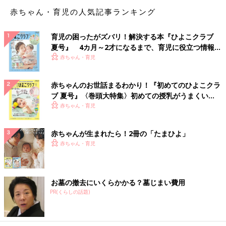
どうなってしまうのだろう…」と不安で仕方ありませんでした。
赤ちゃん・育児の人気記事ランキング
まさかの乳腺切開。それでも母乳育児を諦めない！
育児の困ったがズバリ！解決する本『ひよこクラブ
夏号』 4カ月～2才になるまで、育児に役立つ情報が
外科に行くと、医師から膿が溜まっているので、乳腺を切って膿
いっぱい！
赤ちゃん・育児
を出すという説明を受けました。そして、母乳育児を続けるの
か、それともやめるのか、選択を迫られたのです。生後3ヶ月…
ここで母乳育児を諦めるのは赤ちゃんに申し訳ない気がして、
赤ちゃんのお世話まるわかり！『初めてのひよこクラ
「切開後も母乳を続けたい」と告げました。
ブ 夏号』〈巻頭大特集〉初めての授乳がうまくい
く！ おっぱい・ミルクの基本と夏のトラブル 解決テ
赤ちゃん・育児
ク
部分麻酔をして乳腺を切ると、膿が混ざった母乳がドバーッと溢
れ出てきました。「こんなに溜まっていたのか」という驚きと同
赤ちゃんが生まれたら！2冊の「たまひよ」
時に「やっとあの痛みから解放される…」と、ホッとしたのを覚
赤ちゃん・育児
えています。
医師に話によると、母乳育児を続けるならば、傷口を縫合しない
お墓の撤去にいくらかかる？墓じまい費用
ということでした。すぐに傷口を閉めてしまうと、また膿がたま
PR(くらしの話題)
ってしまうそうです。乳首の近くに傷口があり、怖くてうまく授
乳ができませんでした。そして何より恐ろしかったのが、傷口の
消毒でした。術後2日ほどはあまりの痛みに、その都度泣いてい