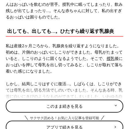
んはおっぱいを飲むのが苦手。授乳中に眠ってしまったり、飲み
残しが出てしまったり…。そんな赤ちゃんに対して、私の出すぎ
るおっぱいは困りものでした。
出しても、出しても…。ひたすら繰り返す乳腺炎
私は産後2ヶ月ごろから、乳腺炎を繰り返すようになりました。
初めは、片側のおっぱいにしこりができました。母乳がたまって
いると、しこりのように固くなるようでした。そこで、
授乳
後に
おっぱいを押して母乳を出し切ってみると、しこりが取れて落ち
着いた感じになりました。
しかし、結局しこりはすぐに復活…。しばらくは、しこりができ
ては母乳を出し切る方法でしのいでいました。そんなある時、乳
首に白いにきびのようなものができてしまいました。いわゆる白
斑というもので、母乳が詰まった状態になっていたようです。
このまま続きを見る
痛みはなかったのであまり気にせず過ごしていたのですが、つい
サクサク読める！お気に入り記事を登録可能
に発熱。知人から紹介してもらった母乳マッサージに行って、詰
アプリで続きを見る
まりを出してもらいました。詰まりがとれると熱も下がりまし