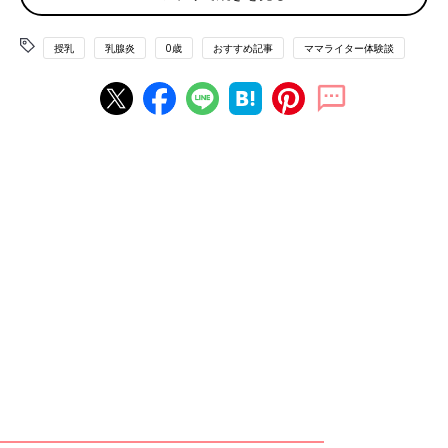
た。そんなことを何回か繰り返していました。
授乳
乳腺炎
0歳
おすすめ記事
ママライター体験談
発熱＆激痛！固いおっぱいはまるで岩のよう…
産後3ヶ月が過ぎ、良く出る母乳のおかげか、6時間以上授乳の間
隔があくことが増えてきました。すると、授乳できずにいたおっ
ぱいはパンパン。気付いた時には、しこりがなくならない日々が
当たり前になっていたのです。
ある日のこと。その日も発熱がありましたが、ちょうど風邪を引
いていたので気に留めませんでした。しかし、おっぱいの痛みが
だんだんと増し、赤く腫れて岩のように固くなってしまったので
す。「これはいつもの乳腺炎とは違う…」。そう感じて
産婦人科
へ。
抗生物質を処方され、2、3日後に再受診を勧められました。その
間に母乳マッサージにも行きましたが詰まりは取れず、痛み止め
の薬を飲んでいても触ると激しい痛みを感じました。再び産婦人
科に行くと、胸専門の外科を紹介されました。私は、「このまま