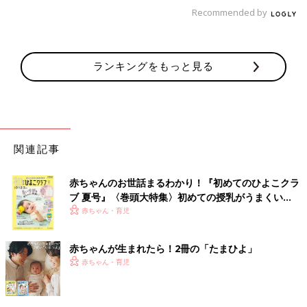
ました。
Recommended by
切開から1週間もすると、傷口はふさがり日常に戻りました。頑
張って授乳を続けていたので母乳も止まることはなく、その後も
母乳育児を継続することができました。もちろん、このできごと
ランキングをもっと見る
の間も育児はありました。ありがたいことに赤ちゃんはとても良
い子で、手術の日の夜は不思議と
夜泣き
をしませんでした。どん
な時でも母子は一緒。「赤ちゃんが私の支えになろうとしてくれ
ている…」。そんな親子の絆を感じた体験でした。
■その他のママライター体験談はこちら
関連記事
[みその＊プロフィール]
女の子1人と男の子2人、3児のママです。現在は在宅ワーカーと
赤ちゃんのお世話まるわかり！『初めてのひよこクラ
してライティングやデータ入力などの仕事をしています。子育て
ブ 夏号』〈巻頭大特集〉初めての授乳がうまくい
に追われる毎日ですが、「明るく前向きに」をモットーに、日々
く！ おっぱい・ミルクの基本と夏のトラブル 解決テ
赤ちゃん・育児
奮闘中です。
ク
■関連：乳腺炎を予防する授乳のコツは？母乳育児が軌道に乗る3
赤ちゃんが生まれたら！2冊の「たまひよ」
つのテクニック
赤ちゃん・育児
※この記事は個人の体験記です。記事に掲載の画像はイメージで
す。