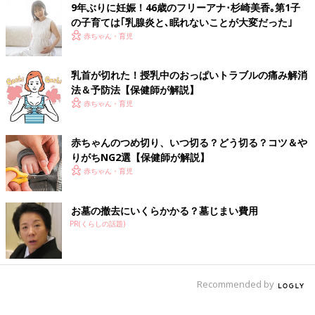
9年ぶりに妊娠！46歳のフリーアナ･杉崎美香｡第1子
の子育ては｢乳腺炎と､眠れないことが大変だった｣
はじめての母乳育児。しこり・突然の高
赤ちゃん・育児
熱・激痛の乳腺炎を乗り越えて、私が感
じたこと
はじめての妊娠は22歳のときでした。私が出産
した産院は、完全母乳育児を推奨していたた
乳首が切れた！授乳中のおっぱいトラブルの痛み解消
め、出産2時間後から赤ちゃんへの授乳をスタ
法＆予防法【保健師が解説】
ートしました。生後3ヶ月ごろのある日、左側
赤ちゃん・育児
のおっぱいの下の方に、乳腺炎ができてしまっ
たのです。しかも、二度も。それは、食事が原
前の話
次の話
因でした。
赤ちゃんのつめ切り、いつ切る？どう切る？コツ＆や
悲しみを乗り越え
一覧
1人目は泣く泣く母乳育
て…2人目の妊活。そ
児を断念。2人目は成功
りがちNG2選【保健師が解説】
の結果は？
なるか!?
赤ちゃん・育児
お墓の撤去にいくらかかる？墓じまい費用
PR(くらしの話題)
Recommended by