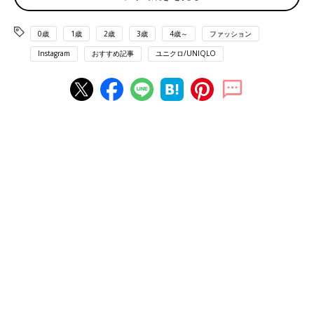
0歳
1歳
2歳
3歳
4歳～
ファッション
Instagram
おすすめ記事
ユニクロ/UNIQLO
出典：Instagramアカウント「kana」
kanaさんはウルトラストレッチジーンズを使ったコーデを投稿
しています。プチプラなのに履き心地もよく、裾のダメージ加工
もかわいいとのこと♪ 着回しやすいカラーもいいですよね♪
とにかく楽ちん！ウルトラストレッチレギンスパン
ツ