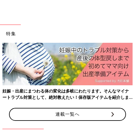
特集
出典：Instagramアカウント「MICHIKO」
MICHIKOさんはウルトラストレッチアクティブジョガーパンツ
妊娠・出産にまつわる体の変化は多岐にわたります。そんなマイナ
でお散歩コーデ！丈が長めなので、動きやすいとのことです♪
ートラブル対策として、絶対教えたい！保存版アイテムを紹介しま
す。
今回は
ユニクロ
のストレスフリーに履けるウルトラストレッチシ
リーズのパンツをご紹介しました。ぜひ参考にしてみてください
連載一覧へ
ね。
(文：Ayaka)