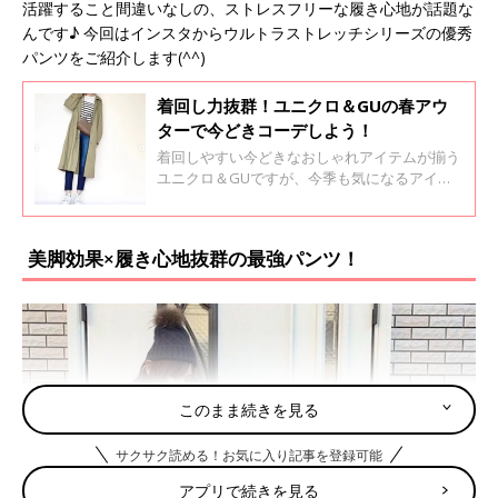
活躍すること間違いなしの、ストレスフリーな履き心地が話題な
んです♪ 今回はインスタからウルトラストレッチシリーズの優秀
パンツをご紹介します(^^)
着回し力抜群！ユニクロ＆GUの春アウ
ターで今どきコーデしよう！
着回しやすい今どきなおしゃれアイテムが揃う
ユニクロ＆GUですが、今季も気になるアイテ
ムがたくさん展開されています。今回はインス
タから春アウターを使ったコーディネートを厳
選してご紹介します♪ どれも着回しやすいコス
美脚効果×履き心地抜群の最強パンツ！
パ最高なアイテムばかりなので、ぜひ最後まで
ご覧くださいね。
このまま続きを見る
サクサク読める！お気に入り記事を登録可能
アプリで続きを見る