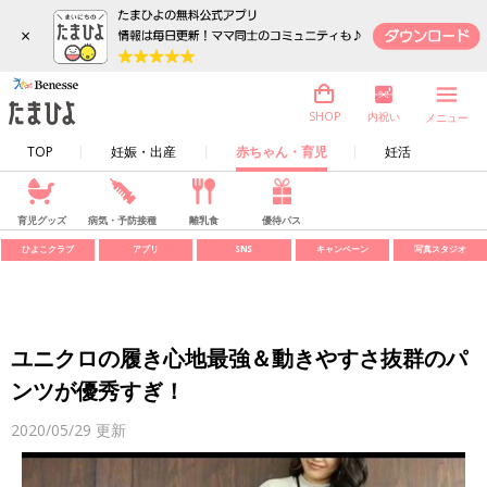
×
内祝い
SHOP
メニュー
TOP
妊娠・出産
赤ちゃん・育児
妊活
育児グッズ
病気・予防接種
離乳食
優待パス
ひよこクラブ
アプリ
SNS
キャンペーン
写真スタジオ
ユニクロの履き心地最強＆動きやすさ抜群のパ
ンツが優秀すぎ！
2020/05/29
更新