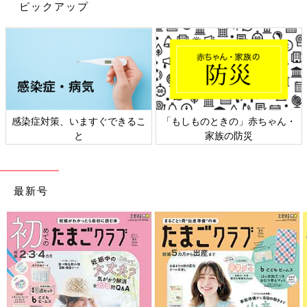
ピックアップ
大人から子どもまで！おしゃれママたち
の春も使える#くすみカラーコーデ
大人から子どもまで！おしゃれママたちの春も
使える#くすみカラーコーデ 春といえばパステ
ルカラーですが「かわいすぎてちょっと苦
手…」「着たいけれどあまり似合わない」とい
う方におすすめなのが＃くすみカラーコーデ。
※記事内容でご紹介している投稿、リンク先は、削除される場合
昨年からの流行色ですが、今春はパステルカラ
があります。あらかじめご了承ください。
感染症対策、いますぐできるこ
「もしものときの」赤ちゃん・
ーをくすませたような色や、ベージュやグレー
※記事の内容は記載当時の情報であり、現在と異なる場合があり
と
家族の防災
ジュなどの中間色のコーデが大人気。 今回は春
ます。
のくすみカラーを取り入れた、たまひよ
grammerたちのコーデをご紹介します。
最新号