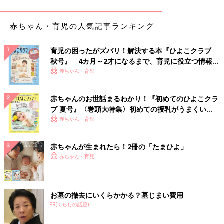
赤ちゃん・育児の人気記事ランキング
育児の困ったがズバリ！解決する本『ひよこクラブ
秋号』 4カ月～2才になるまで、育児に役立つ情報が
いっぱい！
赤ちゃん・育児
赤ちゃんのお世話まるわかり！『初めてのひよこクラ
ブ 夏号』〈巻頭大特集〉初めての授乳がうまくい
く！ おっぱい・ミルクの基本と夏のトラブル 解決テ
赤ちゃん・育児
ク
赤ちゃんが生まれたら！2冊の「たまひよ」
赤ちゃん・育児
お墓の撤去にいくらかかる？墓じまい費用
PR(くらしの話題)
出典：Instagramアカウント「miki」