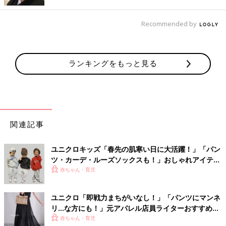
mikiさんはウルトラストレッチレギンスパンツを使ってコーディ
ネート。こちらもとにかく楽ちんで、着心地が良いんだそう♪
Recommended by
ラフにもきれいめにも使える優秀アイテム
ランキングをもっと見る
関連記事
ユニクロキッズ「春先の肌寒い日に大活躍！」「パン
ツ・カーデ・ルーズソックスも！」おしゃれアイテム
5選
赤ちゃん・育児
ユニクロ「即戦力まちがいなし！」「パンツにマンネ
リ...な方にも！」元アパレル店員ライターおすすめ★
優秀スカート4選
赤ちゃん・育児