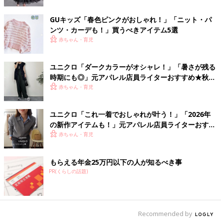
GUキッズ「春色ピンクがおしゃれ！」「ニット・パ
ンツ・カーデも！」買うべきアイテム5選
赤ちゃん・育児
出典：Instagramアカウント「Chiaki」
Chiakiさんはウルトラストレッチアクティブアンクルパンツを使
ユニクロ「ダークカラーがオシャレ！」「暑さが残る
ってコーディネートしています。パーカーにスニーカーを合わせ
時期にも◎」元アパレル店員ライターおすすめ★秋に
はきたいパンツ5選
たカジュアルコーデでも、キレイめシルエットのパンツがラフす
赤ちゃん・育児
ぎない印象に♪ 大人っぽくまとまっていていいですよね！
ユニクロ「これ一着でおしゃれが叶う！」「2026年
スポーツにも、普段使いにも◎なパンツ
の新作アイテムも！」元アパレル店員ライターおすす
め★春トップス4選
赤ちゃん・育児
もらえる年金25万円以下の人が知るべき事
PR(くらしの話題)
Recommended by