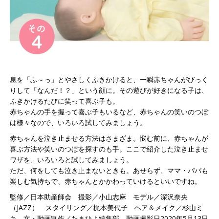
息を「ふ～っ」とやさしくふきかけると、一瞬赤ちゃんがびっく
りして「なんだ！？」という顔に。その遊びが好きになる子は、
ふきかけるたびに笑って喜ぶ子も。
赤ちゃんの手を握って喜ぶ子もいるなど、赤ちゃんの笑いのつぼ
は様々なので、いろいろ試してみましょう。
赤ちゃんを泣き止ませる方法はさまざま。悩む前に、赤ちゃんが
喜ぶ方法や笑いのつぼを探すのも手。ここで紹介した泣き止ませ
ワザを、いろいろと試してみましょう。
ただ、何をしても泣き止まないときも。あせらず、ママ・パパも
楽しむ気持ちで、赤ちゃんとかかわっていけるといいですね。
監修／日本助産師会 撮影／小山志麻 モデル／深沢奈央
（JAZZ） スタイリング／梶本美代子 ヘア＆メイク／杉山ミ
キ 文・動画制作／たまひよ編集部 動画撮影日2020年5月13日