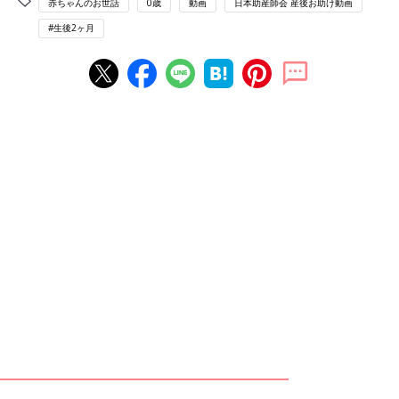
赤ちゃんのお世話
0歳
動画
日本助産師会 産後お助け動画
#生後2ヶ月