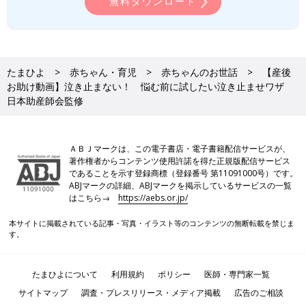
無料ダウンロード
たまひよ
赤ちゃん・育児
赤ちゃんのお世話
【産後
お助け動画】泣き止まない！ 悩む前に試したい泣き止ませワザ
日本助産師会監修
ＡＢＪマークは、この電子書店・電子書籍配信サービスが、
著作権者からコンテンツ使用許諾を得た正規版配信サービス
であることを示す登録商標（登録番号 第11091000号）です。
ABJマークの詳細、ABJマークを掲示しているサービスの一覧
はこちら→
https://aebs.or.jp/
本サイトに掲載されている記事・写真・イラスト等のコンテンツの無断転載を禁じま
す。
たまひよについて
利用規約
ポリシー
医師・専門家一覧
サイトマップ
調査・プレスリリース・メディア掲載
広告のご相談