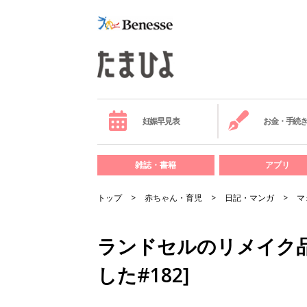
妊娠早見表
お金・手続
雑誌・書籍
アプリ
トップ
赤ちゃん・育児
日記・マンガ
マ
ランドセルのリメイク品
した#182]