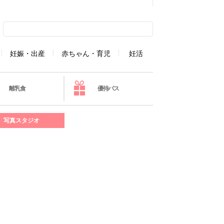
妊娠・出産
赤ちゃん・育児
妊活
離乳食
優待パス
写真スタジオ