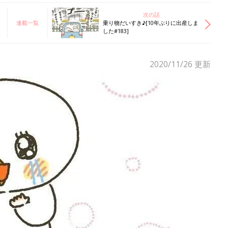
次の話
連載一覧
乗り物だいすき♪[10年ぶりに出産しま
した#183]
2020/11/26
更新