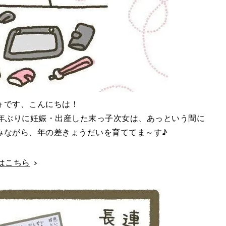
ォです、こんにちは！
0年ぶりに妊娠・出産した末っ子次女は、あっという間に
みながら、年の差きょうだいを育ててま～す♪
話はこちら