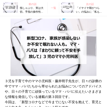
前の話
次の話
指しゃぶり、実は大
一覧
「イヤイヤ期がつら
切。手指の操作性、
い」の悩みに「私もそ
口内の触覚の発達を
うでした」と３児のマ
促す・３児のママ小
マ小児科医
児科医
３児を子育て中のママ小児科医・藤井明子先生が、日々の診療の
中でママ・パパたちから寄せられたお悩みについてのアドバイス
や、日々の子育てに頑張っているママ・パパに伝えたいさまざま
な情報を発信している連載の第３回目です。
今回は、「新型コロナなどで今までにない不安を抱えて、育児と