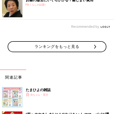
んを見てみてください。ウィズコロナ時代の現実は変わっていな
PR(くらしの話題)
いけれど、赤ちゃんはそのことを気にする様子もなく、ママ・パ
パの顔を見つめていますよ。
目の前にいる赤ちゃんとの時間を楽しむ、置かれている状況で楽
Recommended by
しむ方法を見つけていけたらすてきですね。外出が難しいかもし
れないけど、お散歩でお花を見たり、空を見上げたり、今あるホ
ッとできる時間に目を向けられたらいいですね。
ランキングをもっと見る
文・監修／藤井明子先生 構成／ひよこクラブ編集部
前の話
次の話
指しゃぶり、実は大
一覧
「イヤイヤ期がつら
切。手指の操作性、
い」の悩みに「私もそ
口内の触覚の発達を
うでした」と３児のマ
関連記事
促す・３児のママ小
マ小児科医
児科医
たまひよの雑誌
赤ちゃん・育児