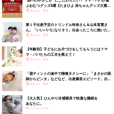
“肌へのやさしさ” にこだわりたい！ ママ・パパが選
ぶおむつグッズ8選【たまひよ 赤ちゃんグッズ大賞
2026】
赤ちゃん・育児
第１子出産予定のトリンドル玲奈さん＆山本直寛さ
ん。「いいパパになりそう」出会ったころに抱いた印
象がもうすぐ現実に!?（たまひよ独占インタビュー前
赤ちゃん・育児
編）
【年齢別】子どもにお片づけをしてもらうには？マ
マ・パパたちの工夫を教えて！
赤ちゃん・育児
「眉ティントの途中で陣痛タクシーに」「まさかの医
師からビンタ」などなど、出産爆笑エピソード。出産
に立ち会うパパの心構えも！
赤ちゃん・育児
【大人気】ひんやり冷感寝具で快適な睡眠を
あなたに。
PR(アイリスプラザ)