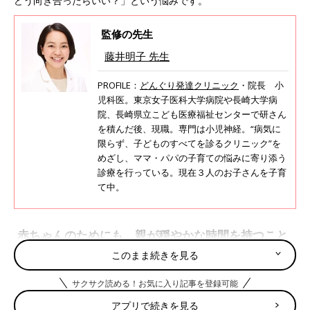
どう向き合ったらいい？」という悩みです。
監修の先生
藤井明子 先生
PROFILE：
どんぐり発達クリニック
・院長 小
児科医。東京女子医科大学病院や長崎大学病
院、長崎県立こども医療福祉センターで研さん
を積んだ後、現職。専門は小児神経。“病気に
限らず、子どものすべてを診るクリニック”を
めざし、ママ・パパの子育ての悩みに寄り添う
診療を行っている。現在３人のお子さんを子育
て中。
赤ちゃんのためにも、親が穏やかな時間を持つこと
が大切
このまま続きを見る
サクサク読める！お気に入り記事を登録可能
新型コロナウイルス感染症（COVID-19）により、休校、休園が
余儀なくされたことで、普段の生活が一変し、家族が新型コロナ
アプリで続きを見る