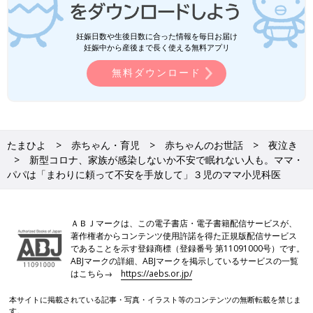
妊娠日数や生後日数に合った情報を毎日お届け
妊娠中から産後まで長く使える無料アプリ
無料ダウンロード
たまひよ
赤ちゃん・育児
赤ちゃんのお世話
夜泣き
新型コロナ、家族が感染しないか不安で眠れない人も。ママ・
パパは「まわりに頼って不安を手放して」３児のママ小児科医
ＡＢＪマークは、この電子書店・電子書籍配信サービスが、
著作権者からコンテンツ使用許諾を得た正規版配信サービス
であることを示す登録商標（登録番号 第11091000号）です。
ABJマークの詳細、ABJマークを掲示しているサービスの一覧
はこちら→
https://aebs.or.jp/
本サイトに掲載されている記事・写真・イラスト等のコンテンツの無断転載を禁じま
す。