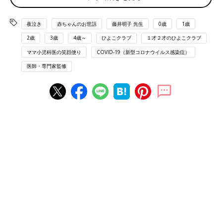
に感染しないかどうかが心配、子どもも親も元の生活に戻れるか
不安、眠れない、落ち着きがなくなった…などと相談を受けるこ
夜泣き
赤ちゃんのお世話
藤井明子 先生
0歳
1歳
とが増えました。
緊急事態宣言が全国で解除されたとはいえ、子どもたちやママ・
2歳
3歳
4歳～
ひよこクラブ
１才２才のひよこクラブ
パパから不安の声が聞こえることは続いています。
ママ小児科医の笑顔便り
COVID-19（新型コロナウイルス感染症）
健診で来院される赤ちゃんのママ・パパからも、「コロナの感染
医師・専門家監修
が心配である」「外で遊ばせてあげられなくて、このままでいい
のか心配」といった声を聞くことがあります。そういうときは、
ゆっくりお話を伺い、親御さんの不安な気持ちが和らぐように努
めています。
赤ちゃんは、生後３～６カ月くらいになると人の表情を読み取る
といわれています。ママ・パパが笑っているのか、怒っているの
かを察しています。赤ちゃんに向き合う親が、穏やかな時間を持
つことが大切です。
では、ママ・パパ自身が不安な状況のとき、どのようにしたらい
いかをお話したいと思います。
一人で頑張りすぎないで。周囲に頼ることも考えて