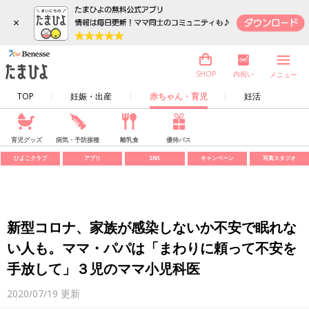
×
内祝い
SHOP
メニュー
TOP
妊娠・出産
赤ちゃん・育児
妊活
育児グッズ
病気・予防接種
離乳食
優待パス
ひよこクラブ
アプリ
SNS
キャンペーン
写真スタジオ
新型コロナ、家族が感染しないか不安で眠れな
い人も。ママ・パパは「まわりに頼って不安を
手放して」３児のママ小児科医
2020/07/19
更新