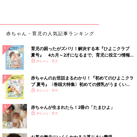
新型コロナウイルス感染症の流行だけでなく、受け入れがたい現
実が目の前に迫ってくることがあります。仕事や健康面、経済的
なことなど、さまざまなことが急に問題として生じてくることが
あります。
そのような問題に直面したときに、「自分一人でかかえられるレ
赤ちゃん・育児の人気記事ランキング
ベルの話ではない」と気づき、パートナーや親、友人など、周囲
を頼り、“問題を一人でかかえない”ことを、考えてみてはどうで
育児の困ったがズバリ！解決する本『ひよこクラブ
しょうか。
夏号』 4カ月～2才になるまで、育児に役立つ情報が
今は、ウィズコロナの状況で「周囲に頼りにくい…」と思われる
いっぱい！
赤ちゃん・育児
ママ・パパもいるかもしれません。でも、直接会わなくても頼る
方法はあります。
赤ちゃんのお世話まるわかり！『初めてのひよこクラ
たとえば、オンラインで、気になっていることをお友だちにお話
ブ 夏号』〈巻頭大特集〉初めての授乳がうまくい
しするだけでもいいと思います。うまく自分の気持ちを出せる場
く！ おっぱい・ミルクの基本と夏のトラブル 解決テ
赤ちゃん・育児
所を作っていけることが大切です。
ク
子どもを産むまでは、自分一人が頑張って、自分が我慢すればな
んとかなってきたママ・パパほど、周囲に頼るのが難しく、苦手
赤ちゃんが生まれたら！2冊の「たまひよ」
ではないでしょうか。
赤ちゃん・育児
かつての私自身がそうだったので、「周囲に頼ってはいけない」
と思って頑張ってしまう親の気持ちは、よくわかります。
そして、ママ・パパ自身の笑顔が増えたら、目の前にいる赤ちゃ
お墓の撤去にいくらかかる？墓じまい費用