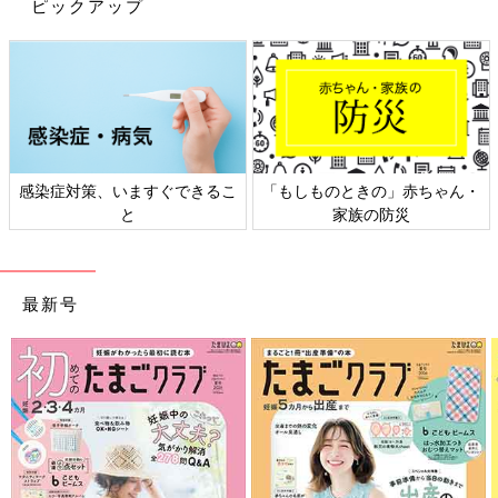
ピックアップ
に、ベビー服も取りそろえている無印良品。今
回は、無印良品で手に入るベビー用品＆お役立
ちグッズを中心にチェックしていきましょう！
無印良品の種類豊富で可愛らしいTシャツたちは、流行りも関係
なく着回せそうですね。一部価格が見直されているのもママにと
っては嬉しいポイントに。気になった方はお店でチェックしてみ
てくださいね。
(文・水川ちさ)
感染症対策、いますぐできるこ
「もしものときの」赤ちゃん・
※記事内容でご紹介している投稿、リンク先は、削除される場合
と
家族の防災
があります。あらかじめご了承ください。
※記事の内容は記載当時の情報であり、現在と異なる場合があり
ます。
※記事内の価格はすべて税抜き、2020年7月時点のものです。
最新号