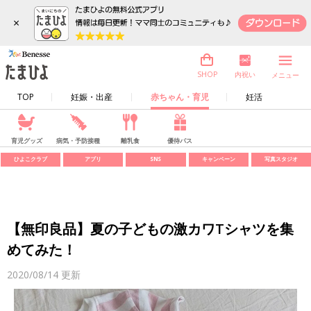
×
内祝い
SHOP
メニュー
TOP
妊娠・出産
赤ちゃん・育児
妊活
育児グッズ
病気・予防接種
離乳食
優待パス
ひよこクラブ
アプリ
SNS
キャンペーン
写真スタジオ
【無印良品】夏の子どもの激カワTシャツを集
めてみた！
2020/08/14
更新