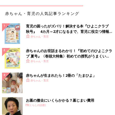
赤ちゃん・育児の人気記事ランキング
育児の困ったがズバリ！解決する本『ひよこクラブ
秋号』 4カ月～2才になるまで、育児に役立つ情報が
いっぱい！
赤ちゃん・育児
赤ちゃんのお世話まるわかり！『初めてのひよこクラ
ブ 夏号』〈巻頭大特集〉初めての授乳がうまくい
く！ おっぱい・ミルクの基本と夏のトラブル 解決テ
赤ちゃん・育児
ク
赤ちゃんが生まれたら！2冊の「たまひよ」
赤ちゃん・育児
出典：Instagramアカウント「qchu.102579」
こちらのドットTシャツを購入したasuka.さん。三姉妹でおそろ
いコーデにしたようですよ。
無印
良品はサイズ展開が幅広いの
お墓の撤去にいくらかかる？墓じまい費用
で、きょうだいで揃えられるのが良いですよね。
PR(くらしの話題)