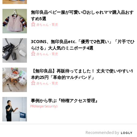
無印良品ベビー服が可愛い◎おしゃれママ購入品おす
すめ5選
赤ちゃん・育児
出典：Instagramアカウント「sho_mama20191020」
3COINS、無印良品etc.「優秀で2色買い」「片手でひ
今回こちらのあらいぐまTシャツをコーデに取り入れたsho_chan
らける」大人気のミニポーチ4選
さん。あらいぐまの顔が大きくプリントされていてとっても可愛
赤ちゃん・育児
らしい雰囲気。センターではなく横からのぞくのがキュートです
ね。
【無印良品】再販待ってました！ 丈夫で使いやすい1
サラッと着れそう！ボーダーワンピ
本約25円「革命的マルチバンド」
赤ちゃん・育児
事例から学ぶ『特権アクセス管理』
PR(KeeperSecurity)
Recommended by