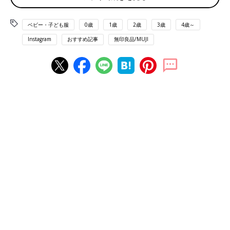
ベビー・子ども服
0歳
1歳
2歳
3歳
4歳～
Instagram
おすすめ記事
無印良品/MUJI
出典：Instagramアカウント「hrt_clothes」
HARUTOさんはこちらの490円のTシャツをそれぞれ購入。安す
ぎて思わず2枚買っちゃったとのこと。ボーダーの色味が涼しげ
で爽やかな雰囲気ですね。
おそろいで着ても可愛い！ドットTシャツ