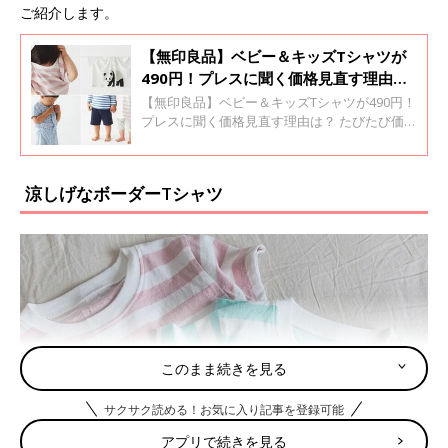
ご紹介します。
【無印良品】ベビー＆キッズTシャツが
490円！プレスに聞く価格見直す理由
は？
【無印良品】ベビー＆キッズTシャツが490円！
プレスに聞く価格見直す理由は？ たびたび価格
の見直しが行われる無印良品のアイテム。3月
末にはベビー・キッズ服の価格が見直され、よ
り気軽に購入できるようになりました。 今回は
涼しげなボーダーTシャツ
無印良品のベビー・キッズ服の価格見直しアイ
テムを紹介しながら、無印良品が価格を見直す
理由について無印良品のプレス担当にインタビ
ューしました！
このまま続きを見る
サクサク読める！お気に入り記事を登録可能
アプリで続きを見る