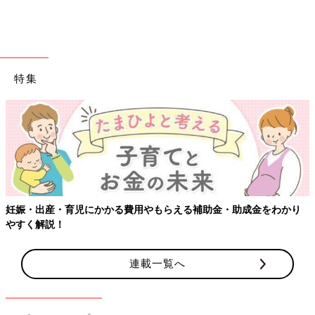
特集
出典：Instagramアカウント「m_mz_k」
m_mz_kさんはボーダーのTシャツワンピをお子さんのコーデ
妊娠・出産・育児にかかる費用やもらえる補助金・助成金をわかり
に。丈も長すぎず動きやすそうです。見た目も可愛らしくて涼し
やすく解説！
く見えますね。
連載一覧へ
【画像集】夏の温湿度調整に！無印良品
で買うべきベビー用品＆お役立ちグッズ
前回「ボーダー服はマスト！無印良品で買うべ
きベビー服【春・夏編】」でご紹介したよう