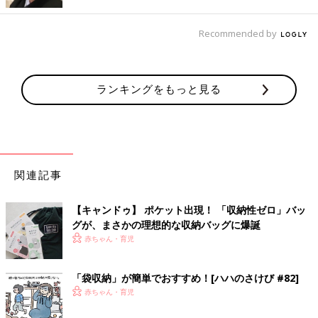
Recommended by
ランキングをもっと見る
関連記事
【キャンドゥ】 ポケット出現！ 「収納性ゼロ」バッ
グが、まさかの理想的な収納バッグに爆誕
出典：Instagramアカウント「nao_tk703」
赤ちゃん・育児
Takanaoさんは突っ張り棒と板を使ってタンクの上に収納スペー
ス作っています。突っ張り棒の上に好きな壁紙シートを貼った板
「袋収納」が簡単でおすすめ！[ハハのさけび #82]
を乗せるだけで作ったそう。低予算、短時間でも素敵な収納スペ
赤ちゃん・育児
ースができていますね。