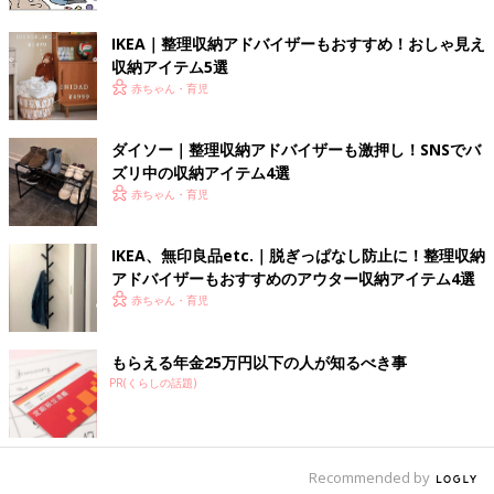
ホームセンターにある材料でトイレの収納棚を手作
IKEA｜整理収納アドバイザーもおすすめ！おしゃ見え
り！
収納アイテム5選
赤ちゃん・育児
ダイソー｜整理収納アドバイザーも激押し！SNSでバ
ズリ中の収納アイテム4選
赤ちゃん・育児
IKEA、無印良品etc.｜脱ぎっぱなし防止に！整理収納
アドバイザーもおすすめのアウター収納アイテム4選
赤ちゃん・育児
もらえる年金25万円以下の人が知るべき事
PR(くらしの話題)
Recommended by