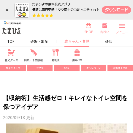
×
内祝い
SHOP
メニュー
TOP
妊娠・出産
赤ちゃん・育児
妊活
育児グッズ
病気・予防接種
離乳食
優待パス
ひよこクラブ
アプリ
SNS
キャンペーン
写真スタジオ
【収納術】生活感ゼロ！キレイなトイレ空間を
保つアイデア
2020/09/18
更新