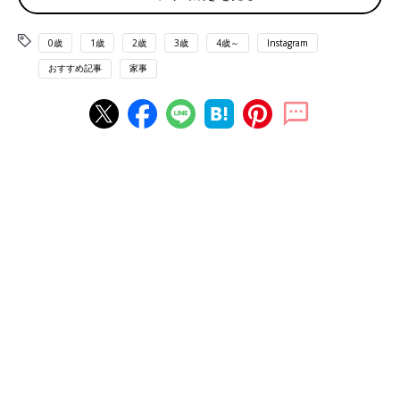
0歳
1歳
2歳
3歳
4歳～
Instagram
おすすめ記事
家事
出典：Instagramアカウント「yayoino2oshi」
yayoi.さんは壁に収納棚を取り付け、トイレットペーパーを収納
しています。トイレもリビングの延長として考えることで、全体
の統一感も出てきそうですね。飾られた雑貨もおしゃれ！
3COINSのふた付きバスケットをサニタリー用品の
収納に