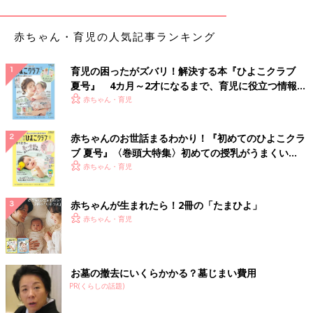
赤ちゃん・育児の人気記事ランキング
育児の困ったがズバリ！解決する本『ひよこクラブ
夏号』 4カ月～2才になるまで、育児に役立つ情報が
いっぱい！
赤ちゃん・育児
赤ちゃんのお世話まるわかり！『初めてのひよこクラ
ブ 夏号』〈巻頭大特集〉初めての授乳がうまくい
く！ おっぱい・ミルクの基本と夏のトラブル 解決テ
赤ちゃん・育児
ク
赤ちゃんが生まれたら！2冊の「たまひよ」
出典：Instagramアカウント「fukurouhaha」
赤ちゃん・育児
fukurouhahaさんは
3COINS
で購入したふた付きバスケットをサ
ニタリー用品の収納に使っています。ふた付きケースは上手に隠
したいサニタリー用品の収納にぴったりですね。
お墓の撤去にいくらかかる？墓じまい費用
PR(くらしの話題)
突っ張り棒と板を使って棚をDIY！