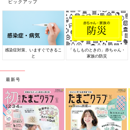
ピックアップ
ださい。
(文：まり)
※記事内容でご紹介している投稿、リンク先は、削除される場合
があります。あらかじめご了承ください。
※記事の内容は記載当時の情報であり、現在と異なる場合があり
ます。
感染症対策、いますぐできるこ
「もしものときの」赤ちゃん・
と
家族の防災
最新号