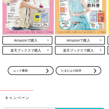
Amazonで購入
Amazonで購入
楽天ブックスで購入
楽天ブックスで購入
ムック書籍
たまひよの絵本
『ひよこクラブ』2020年10月号「夫婦の家事・育児シェアの
壁！どう乗り越えた？」特集の中では、杉浦さんからの家事・育
キャンペーン
児にまつわるママ＆パパのお悩みへのアドバイスも、掲載してい
ます。