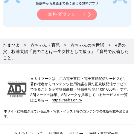
妊娠中から産後まで長く使える無料アプリ
無料ダウンロード
たまひよ
赤ちゃん・育児
赤ちゃんのお世話
4児の
父、杉浦太陽「妻のことは一生女性として扱う」「育児で反省した
こと」
ＡＢＪマークは、この電子書店・電子書籍配信サービスが、
著作権者からコンテンツ使用許諾を得た正規版配信サービス
であることを示す登録商標（登録番号 第11091000号）です。
ABJマークの詳細、ABJマークを掲示しているサービスの一覧
はこちら→
https://aebs.or.jp/
本サイトに掲載されている記事・写真・イラスト等のコンテンツの無断転載を禁じま
す。
たまひよについて
利用規約
ポリシー
医師・専門家一覧