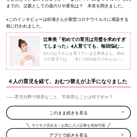
までの、父親としての道のりや変化は？ 本音を聞きました。
※このインタビューは杉浦さんが新型コロナウイルスに感染する
前に行われました。
辻希美「初めての育児は完璧を求めすぎ
てしまった」4人育てても、毎回悩む・
インタビュー
4人のお子さんを育てている辻希美さん。初め
ての育児では、「常に100%全力でやらない
と！」と必死だったそう。そんな辻さんに、頑
張りすぎてしまったことやラクになったきっか
け、最近の育児のことなども教えてもらいまし
４人の育児を経て、おむつ替えが上手になりました
た。
――育児分野で得意なこと、不得意なことは何ですか？
杉浦さん（以下敬称略） おむつ替えは、長女・希空（のあ）の
このまま続きを見る
ときは女の子ということもあり、『どうやったらいいんだ』なん
て、言ってましたね（笑）。今は、効率を考えて、妻と２人でや
サクサク読める！お気に入り記事を登録可能
ることが多いけど、１人で行うときも、おむつを替えようとする
アプリで続きを見る