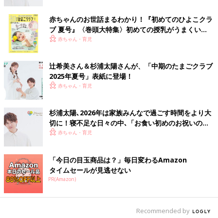
取材・文／江原めぐみ、ひよこクラブ編集部
赤ちゃんのお世話まるわかり！『初めてのひよこクラ
【動画】4回目の妊娠・出産ですが、 初
ブ 夏号』〈巻頭大特集〉初めての授乳がうまくい
産の気持ちで挑みます！辻希美さんイン
く！ おっぱい・ミルクの基本と夏のトラブル 解決テ
赤ちゃん・育児
タビュー
現在なんと4人目のお子さんを妊娠中の辻希美
ク
さん。妊娠を公表して、各方面から驚きと祝福
辻希美さん＆杉浦太陽さんが、「中期のたまごクラブ
の声をいただいたそうです。4回目の妊娠・出
産ってどんな気持ちなんだろう？辻さんが今の
2025年夏号」表紙に登場！
正直な胸の内を明かしてくれました。
赤ちゃん・育児
終始やさしいトーンで、すべてていねいに答えてくれた杉浦さ
ん。家事も育児も“ママのお手伝い”ではなく、“自分が必ずやるべ
きあたりまえのこと”として捉えている姿が印象的でした。
杉浦太陽､2026年は家族みんなで過ごす時間をより大
切に！寝不足な日々の中､「お食い初めのお祝いの鯛
は絶対に釣る！」を実現
赤ちゃん・育児
杉浦太陽（すぎうらたいよう）
「今日の目玉商品は？」毎日変わるAmazon
Profile
タイムセールが見逃せない
1981年生まれ。俳優。「ウルトラマンコスモス」に主演し、話
PR(Amazon)
題に。2007年にタレントの辻希美さんと結婚。2018年には第4子
の3男が誕生。たまひよ「理想のパパ」ランキングの常連で、20
年には２位にランクイン。
Recommended by