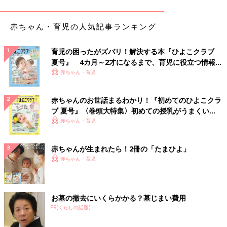
性として扱うこと
赤ちゃん・育児の人気記事ランキング
――パパになったばかりのかつての自分にかけたい言葉はありま
すか？
育児の困ったがズバリ！解決する本『ひよこクラブ
夏号』 4カ月～2才になるまで、育児に役立つ情報が
杉浦 長女が初めて風邪をひいたときのこと。心配で、仕事に出
いっぱい！
赤ちゃん・育児
る前に娘には声をかけていたんですが、妻に後から『看病する私
にはひと言もなかった』と言われたんです。そのときに子どもは
赤ちゃんのお世話まるわかり！『初めてのひよこクラ
２人で守るものだけど、妻は僕が守らないといけなかったと気づ
ブ 夏号』〈巻頭大特集〉初めての授乳がうまくい
いて…。だから、当時の僕には『妻のことは一生女性として扱
く！ おっぱい・ミルクの基本と夏のトラブル 解決テ
赤ちゃん・育児
え』と言いたいですね。
ク
飲み会からは足が遠のき、家族の時間がより大切に
赤ちゃんが生まれたら！2冊の「たまひよ」
赤ちゃん・育児
――子どもが生まれてからのどんなふうに変化しましたか？
杉浦 妻とけんかになるのが嫌で、飲み会から足が遠のきまし
お墓の撤去にいくらかかる？墓じまい費用
た。子どもも増えて、夜に遊びに出ている場合じゃなくなったの
PR(くらしの話題)
もあるけど、家族の時間が増えるほど、どんどん楽しくなって、