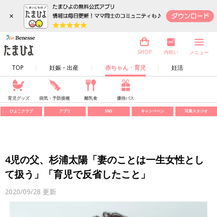
×
内祝い
SHOP
メニュー
TOP
妊娠・出産
赤ちゃん・育児
妊活
育児グッズ
病気・予防接種
離乳食
優待パス
ひよこクラブ
アプリ
SNS
キャンペーン
写真スタジオ
4児の父、杉浦太陽「妻のことは一生女性とし
て扱う」「育児で反省したこと」
2020/09/28
更新