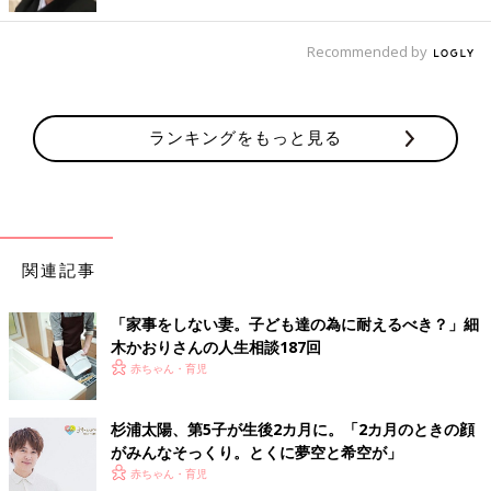
今に至ります。それに僕、昔から居酒屋にいる友人に電話して、
家でリモート飲みをしていたんです。だいぶ先駆けでしょ
Recommended by
（笑）。それで十分楽しいです。
家で飲み会をして、妻にすごく怒られました
ランキングをもっと見る
――辻さんとの夫婦げんかで印象的なものを教えてください。
杉浦 結婚１年目の１人目が赤ちゃんのとき、自宅で友だちと飲
み会をしたんです。途中、妻がやって来て、『うるさいから、希
空が起きる』と。こっちからしたら、『遊びに行けんし、友だち
関連記事
呼ぶのもあかんし、なんやねん！』と、けんかになりました。あ
とから謝りましたけど…。ただ、後日、娘の寝かしつけを初めて
「家事をしない妻。子ども達の為に耐えるべき？」細
経験してわかったんです。赤ちゃんを寝かせるのがどれだけ大変
木かおりさんの人生相談187回
か、やっと寝たのに、すぐに起きるとどれだけ“はぁ…”となる
赤ちゃん・育児
か…。やっぱり何事も経験しないと、苦労ってわからないです
ね。
杉浦太陽、第5子が生後2カ月に。「2カ月のときの顔
がみんなそっくり。とくに夢空と希空が」
撮影／花盛友里 スタイリング／松 純 ヘア＆メイク／山口恵
赤ちゃん・育児
美