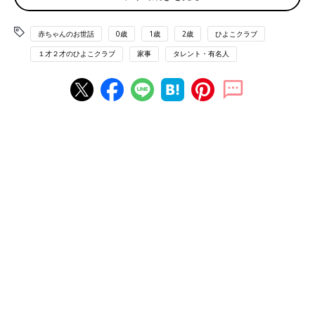
と逃げ回る３男・幸空（こあ）をドナルドダックなどのモノマネ
で笑わせながら、片手で息子を抱き抱えてロックし、もう片方の
手でおむつを替えています。不得意というか、幸空の
寝かしつけ
赤ちゃんのお世話
0歳
1歳
2歳
ひよこクラブ
は、妻がやると譲らないので、おまかせ。妻いわく“幸空との大
１才２才のひよこクラブ
家事
タレント・有名人
好きな時間”なんだそうです。
得意なことは、料理のサポート。苦手な洗濯は、手
出ししません
――家事分野で得意なこと、不得意なことは何ですか？
杉浦 料理は昔から好きですし、得意ですが、妻が作りたいもの
があるので、ぼくは基本的にサポート係。その代わり、野菜を切
って準備したり、食卓を整えたり、配膳（はいぜん）したりとど
んな角度からのサポートもできるようにしています。苦手なの
は、洗濯ですかね。洗剤と柔軟剤の配合バランスなど、妻のこだ
わりが強いので、ノータッチ。乾いたものの取り込みや、たたむ
のはやりますよ。
父親としての自覚を持ちつつも、奥さんのことは女