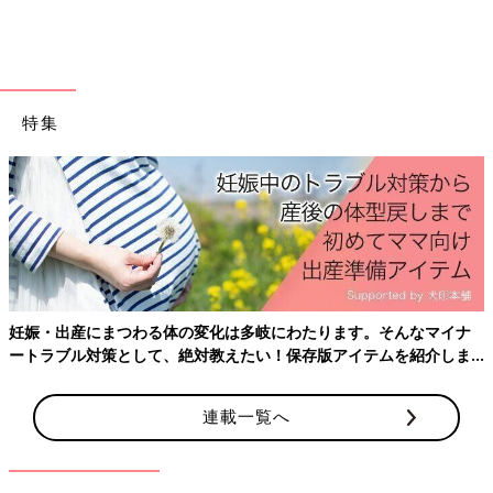
参考／『ひよこクラブ』2020年10月号「夫婦の家事・育児シェ
アの壁！どう乗り越えた？」
※辻希美さんの辻の字は、しんにょうの点１つが正式表記です
特集
妊娠・出産にまつわる体の変化は多岐にわたります。そんなマイナ
ートラブル対策として、絶対教えたい！保存版アイテムを紹介しま
す。
連載一覧へ