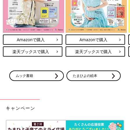
出典：Instagramアカウント「yasumama1019」
この秋マチカフェに新登場したという台湾茶。こちらはやすママ
さんが購入した白桃凍頂烏龍茶と白葡萄ジャスミン茶です。どち
らも香りを楽しめるようになっているそう。寒い日に温かい台湾
茶でホッと一息入れてみたいですね。
Amazonで購入
Amazonで購入
ローソンでしか買えない！美味しすぎる
チョコ系スイーツ
楽天ブックスで購入
楽天ブックスで購入
疲れていると口にしたくなるチョコレート。小
腹も満たし、疲れも癒してくれますね。ローソ
ンにはいろいろな種類のスイーツがあります
が、今回はローソンでしか買えないチョコのス
ムック書籍
たまひよの絵本
イーツをインスタグラムの投稿からご紹介しま
いかがでしたか？定番のコーヒーはもちろん、マチカフェには
す。おやつ時間に、ぜひお試ししてみてくださ
様々な種類やサイズがそろっていてその日の気分にあわせて好き
い。
な飲み物が選べるのが魅力のようでした。気に入った方は、ぜひ
お店で好きなドリンクを見つけてみてくださいね。
(文・田中いづみ)
キャンペーン
※記事内容でご紹介している投稿、リンク先は、削除される場合
があります。あらかじめご了承ください。
※記事の内容は記載当時の情報であり、現在と異なる場合があり