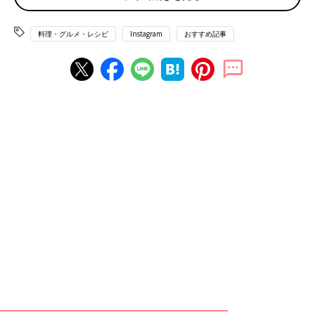
料理・グルメ・レシピ
Instagram
おすすめ記事
出典：Instagramアカウント「aya_coffee_1126」
こちらはayatarouさんが購入したケニアサファリマウンテンコー
ヒー。フルーティーな酸味が特徴的だったそうです。カップも秋
のデザインになっていておしゃれ♪ちょっと贅沢したい時に頼ん
でみたいですね。