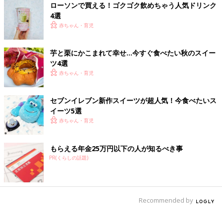
ローソンで買える！ゴクゴク飲めちゃう人気ドリンク
4選
赤ちゃん・育児
芋と栗にかこまれて幸せ…今すぐ食べたい秋のスイー
ツ4選
赤ちゃん・育児
出典：Instagramアカウント「amato_ryo」
セブンイレブン新作スイーツが超人気！今食べたいス
こちらは甘党りょうさんがマチカフェで購入したホットの抹茶ラ
イーツ5選
テ。コーヒーが飲めなくても温かくて甘いものが飲みたい時にぜ
赤ちゃん・育児
ひ試してみたい商品ですね。
優しい美味しさ、ほうじ茶ラテ
もらえる年金25万円以下の人が知るべき事
PR(くらしの話題)
Recommended by