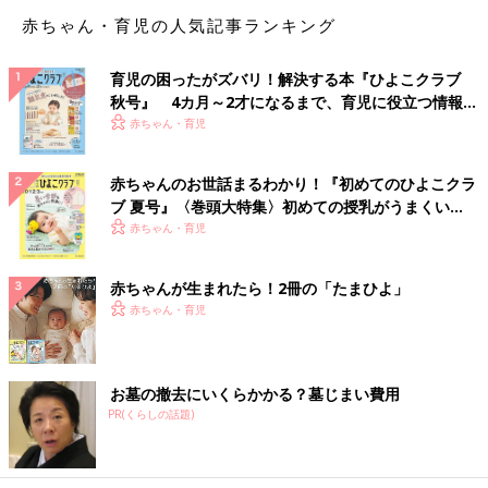
赤ちゃん・育児の人気記事ランキング
たっぷり飲みたい時にはメガサイズも
育児の困ったがズバリ！解決する本『ひよこクラブ
秋号』 4カ月～2才になるまで、育児に役立つ情報が
いっぱい！
赤ちゃん・育児
赤ちゃんのお世話まるわかり！『初めてのひよこクラ
ブ 夏号』〈巻頭大特集〉初めての授乳がうまくい
く！ おっぱい・ミルクの基本と夏のトラブル 解決テ
赤ちゃん・育児
ク
赤ちゃんが生まれたら！2冊の「たまひよ」
赤ちゃん・育児
お墓の撤去にいくらかかる？墓じまい費用
PR(くらしの話題)