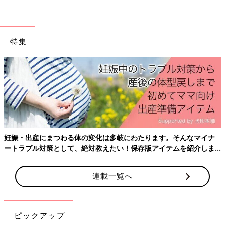
特集
妊娠・出産にまつわる体の変化は多岐にわたります。そんなマイナ
ートラブル対策として、絶対教えたい！保存版アイテムを紹介しま
す。
出典：Instagramアカウント「morimori_04」
もりもりさんはマチカフェのほうじ茶ラテを試し買いしてみたそ
連載一覧へ
う。ほんのりした甘さがよくて、遅く起きた朝に飲みたくなる優
しい味だったのだとか。
ピックアップ
新登場の台湾茶も人気！