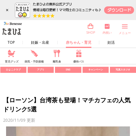
×
内祝い
SHOP
メニュー
TOP
妊娠・出産
赤ちゃん・育児
妊活
育児グッズ
病気・予防接種
離乳食
優待パス
ひよこクラブ
アプリ
SNS
キャンペーン
写真スタジオ
【ローソン】台湾茶も登場！マチカフェの人気
ドリンク5選
2020/11/09
更新