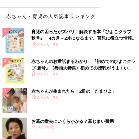
赤ちゃん・育児の人気記事ランキング
育児の困ったがズバリ！解決する本『ひよこクラブ
秋号』 4カ月～2才になるまで、育児に役立つ情報が
いっぱい！
赤ちゃん・育児
赤ちゃんのお世話まるわかり！『初めてのひよこクラ
ブ 夏号』〈巻頭大特集〉初めての授乳がうまくい
く！ おっぱい・ミルクの基本と夏のトラブル 解決テ
赤ちゃん・育児
ク
出典：Instagramアカウント「chie」
赤ちゃんが生まれたら！2冊の「たまひよ」
ジムで汗を流した後のヘルシーランチに、とカフェ風ランチを作
赤ちゃん・育児
ったchieさん。とてもおしゃれなランチプレートですよね。お皿
の右上に盛り付けてある赤い彩りがきれいなペンネはセブンイレ
ブン「大豆ミートのボロネーゼペンネ」。大豆ミートシリーズは
お墓の撤去にいくらかかる？墓じまい費用
大好きで常にストックしてあるんだそうですよ。
PR(くらしの話題)
セブンイレブンプレミアム金のシリーズはごちそう