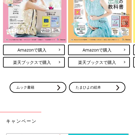
ん」。涼しい季節は、温かい麺類が恋しくなりますよね。セブン
イレブンの牛カレーうどんは電子レンジで温めて食べられるの
で、鍋やどんぶりを洗う手間もなく楽チン♪ すぐに食べられてす
ぐに片付けられるのは嬉しいですよね。
今年もキタコレ！やっぱりおいしいセブ
ンイレブンのおでん
Amazonで購入
Amazonで購入
だんだんと涼しさの増す季節になり、セブンイ
レブンの店頭でも「おでん」の販売が始まりま
楽天ブックスで購入
楽天ブックスで購入
したね！今回の記事では、そんなセブンイレブ
ンのおでんを楽しむ様子をインスタグラムの投
稿から集めてみました。画像を見ているだけ
いかがでしたか？ロールサンドや麺類から冷凍食品まで、セブン
で、おいしいだしの香りがしそうです♪
イレブンにはおいしくてお得な商品が充実していますよね。どん
ムック書籍
たまひよの絵本
どん活用して、ランチを楽においしく楽しみましょう！
（文：かな江）
※記事内容でご紹介している投稿、リンク先は、削除される場合
があります。あらかじめご了承ください。
キャンペーン
※記事の内容は記載当時の情報であり、現在と異なる場合があり
ます。