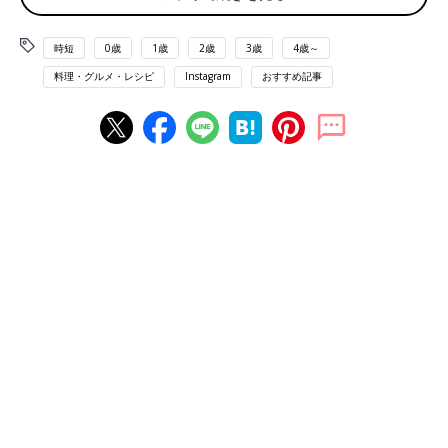
時短
0歳
1歳
2歳
3歳
4歳～
料理・グルメ・レシピ
Instagram
おすすめ記事
出典：Instagramアカウント「とんちき」
セブンイレブンの冷凍食品コーナーで売られていた、「築地 銀
だこ」を購入したとんちきさん。想像の倍以上のおいしさでリピ
買いを決意したそうですよ。セブンイレブンで人気店の味が手軽
に買えるなんて嬉しいですよね。
ヘルシーでおしゃれカフェ風ランチもできる！