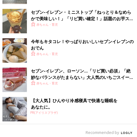
出典：Instagramアカウント「miwa_i1002」
セブン-イレブン・ミニストップ「ねっとり＆なめら
かで美味しい！」「リピ買い確定！」話題のお芋スイ
miwa_i1002さんが作ったのは、セブンプレミアム「金のビーフ
ーツ4選
赤ちゃん・育児
シチュー」を使ったオートミールビーフシチュー。牛肉がたくさ
ん入っていてびっくりしたんだそうですよ。おいしそうなこのラ
ンチが、レトルト食品を温めるだけで作れるなんて便利でうれし
今年もキタコレ！やっぱりおいしいセブンイレブンの
いですよね。
おでん
赤ちゃん・育児
味も見た目もボリュームも全部合格点の優秀サン
ド！
セブン-イレブン、ローソン…「リピ買い必須」「絶
妙なバランスがたまらない」大人気のいちごスイーツ
4選
赤ちゃん・育児
【大人気】ひんやり冷感寝具で快適な睡眠を
あなたに。
PR(アイリスプラザ)
Recommended by