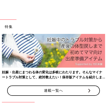
特集
出典：Instagramアカウント「runa」
runaさん購入したのはセブンイレブン「たんぱく質が摂れる直火
チキンロール」。スープと一緒にプレートに乗せ、コンビニで購
妊娠・出産にまつわる体の変化は多岐にわたります。そんなマイナ
入したとは思えないほどボリューミーでおいしそうなランチにな
ートラブル対策として、絶対教えたい！保存版アイテムを紹介しま
っていますよね。とてもおいしかったそうで、ランチや朝食にピ
す。
ッタリですね。
連載一覧へ
涼しい季節に温かい麺類が手軽に食べられる！