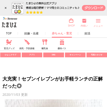
×
内祝い
SHOP
メニュー
TOP
妊娠・出産
赤ちゃん・育児
妊活
育児グッズ
病気・予防接種
離乳食
優待パス
ひよこクラブ
アプリ
SNS
キャンペーン
写真スタジオ
大充実！セブンイレブンがお手軽ランチの正解
だった◎
2020/11/03
更新