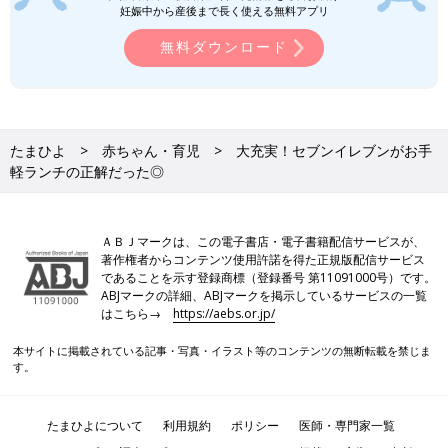
妊娠中から産後まで長く使える無料アプリ
無料ダウンロード
たまひよ
赤ちゃん・育児
大充実！セブンイレブンがお手
軽ランチの正解だった◎
ＡＢＪマークは、この電子書店・電子書籍配信サービスが、
著作権者からコンテンツ使用許諾を得た正規版配信サービス
であることを示す登録商標（登録番号 第11091000号）です。
ABJマークの詳細、ABJマークを掲示しているサービスの一覧
はこちら→
https://aebs.or.jp/
本サイトに掲載されている記事・写真・イラスト等のコンテンツの無断転載を禁じま
す。
たまひよについて
利用規約
ポリシー
医師・専門家一覧