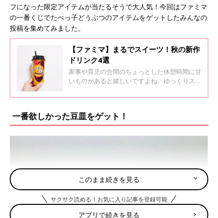
フになった限定アイテムが当たるそうで大人気！今回はファミマ
の一番くじでたべっ子どうぶつのアイテムをゲットしたみんなの
投稿を集めてみました。
【ファミマ】まるでスイーツ！秋の新作
ドリンク4選
家事や育児の合間のちょっとした休憩時間に甘
いものがあると嬉しいですよね。ゆっくりスイ
ーツを食べる暇がない時はドリンクだけでもホ
ッとしたりするものです。ファミマではこの
秋、スイーツ感覚で飲める新作ドリンクがたく
一番欲しかった豆皿をゲット！
さん登場しているそうです。今回は、ファミマ
で人気の最新ドリンクをインスタの投稿から集
めてみました！
このまま続きを見る
サクサク読める！お気に入り記事を登録可能
アプリで続きを見る