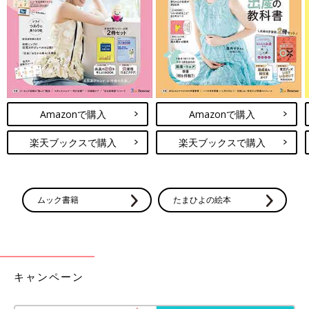
イテムを狙ってリベンジするつもりなのだとか。
爆売れ中！ファミリーマート【お母さん
食堂】おすすめ5選
ファミリーマートの「お母さん食堂シリーズ」
は、普段の食卓から豪華なレストランのメニュ
ーまで、いろいろなお惣菜を販売するオリジナ
ル商品です。今回の記事では、シリーズの人気
Amazonで購入
Amazonで購入
メニューをインスタグラムの投稿から集めてみ
いかがでしたか？本物そっくりのアイテムやパッケージと同じデ
ました！驚きのクオリティは必見ですよ！
ザインなど、大人もワクワクしてしまうアイテムがたくさん用意
楽天ブックスで購入
楽天ブックスで購入
されているようですね。人気で売り切れてしまっているお店も多
いそうなので、気になる方は早めにチェックしてみてください！
(文・田中いづみ)
ムック書籍
たまひよの絵本
※記事内容でご紹介している投稿、リンク先は、削除される場合
があります。あらかじめご了承ください。
※記事の内容は記載当時の情報であり、現在と異なる場合があり
ます。
キャンペーン