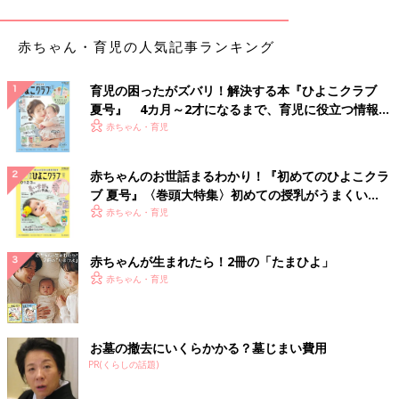
赤ちゃん・育児の人気記事ランキング
育児の困ったがズバリ！解決する本『ひよこクラブ
夏号』 4カ月～2才になるまで、育児に役立つ情報が
いっぱい！
赤ちゃん・育児
赤ちゃんのお世話まるわかり！『初めてのひよこクラ
ブ 夏号』〈巻頭大特集〉初めての授乳がうまくい
く！ おっぱい・ミルクの基本と夏のトラブル 解決テ
赤ちゃん・育児
ク
出典：Instagramアカウント「a0aw.gweqh2」
赤ちゃんが生まれたら！2冊の「たまひよ」
こちらはAyakaさんがゲットしたビスケット柄のバッグ。狙って
赤ちゃん・育児
いたバッグを見事に当てることができて大喜びだったのだそう。
本物のビスケットと同じ柄がかわいい！マイバッグにも使えそう
ですね♪
お墓の撤去にいくらかかる？墓じまい費用
PR(くらしの話題)
本物そっくり！？大きなたべっ子どうぶつクッショ