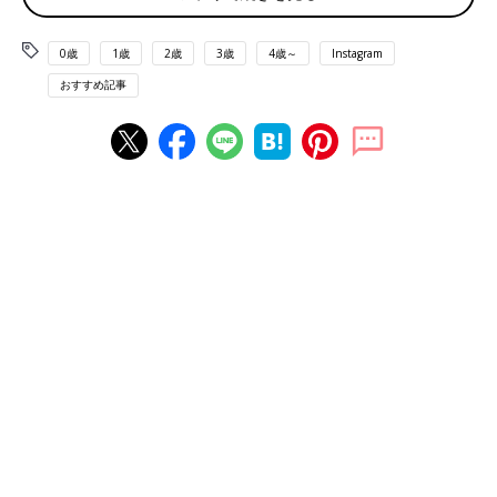
0歳
1歳
2歳
3歳
4歳～
Instagram
おすすめ記事
出典：Instagramアカウント「kimiyo_matsuzaka」
紀美代さんは、たべっ子どうぶつとアスパラガスビスケットの豆
皿を当てたそう。お菓子の形がそのままモチーフになっていて、
たべっ子どうぶつファンにはたまらないアイテムですね。
どうぶつがいっぱい！ビスケット柄バッグ