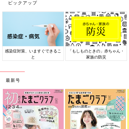
ピックアップ
感染症対策、いますぐできるこ
「もしものときの」赤ちゃん・
と
家族の防災
最新号
出典：Instagramアカウント「minnie031980」
たべっ子どうぶつのくじは今回2回目の挑戦だというMinnie1118
さん。持っていないアイテムが欲しくなってついつい何回も引い
てしまうそうです。前回はキーホルダーやバッグが当たったそう
ですが、今回はハンドタオル2種類をゲット！また次回は別のア