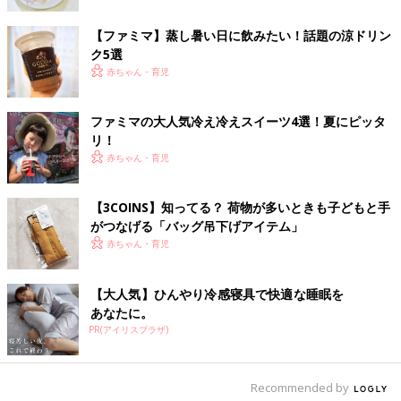
出典：Instagramアカウント「mina.0210」
【ファミマ】蒸し暑い日に飲みたい！話題の涼ドリン
みなえさんは大きなたべっ子どうぶつクッションが当たったそう
ク5選
です。こちらも本物そっくりの形でおもしろいですね。こんなク
赤ちゃん・育児
ッションがお家にあったら子どもも喜びそう！
ファミマの大人気冷え冷えスイーツ4選！夏にピッタ
大人気！アスパラガスビスケットのタオルも
リ！
赤ちゃん・育児
【3COINS】知ってる？ 荷物が多いときも子どもと手
がつなげる「バッグ吊下げアイテム」
赤ちゃん・育児
【大人気】ひんやり冷感寝具で快適な睡眠を
あなたに。
PR(アイリスプラザ)
Recommended by