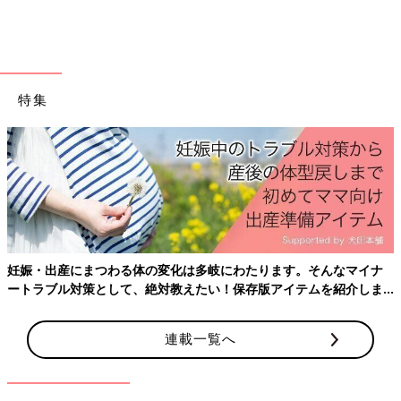
特集
出典：Instagramアカウント「luna_fukao」
こちらのくじでは、たべっ子どうぶつと同じメーカーのアスパラ
ガスビスケットのアイテムもあるそうです。こちらはるなさんが
当てたアスパラガスビスケットのタオル。パッケージが本物みた
いでワクワクしますね。
かわいくてつい何回も引いてしまうたべっ子どうぶ
妊娠・出産にまつわる体の変化は多岐にわたります。そんなマイナ
つくじ
ートラブル対策として、絶対教えたい！保存版アイテムを紹介しま
す。
連載一覧へ