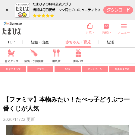
×
内祝い
SHOP
メニュー
TOP
妊娠・出産
赤ちゃん・育児
妊活
育児グッズ
病気・予防接種
離乳食
優待パス
ひよこクラブ
アプリ
SNS
キャンペーン
写真スタジオ
【ファミマ】本物みたい！たべっ子どうぶつ一
番くじが人気
2020/11/22
更新