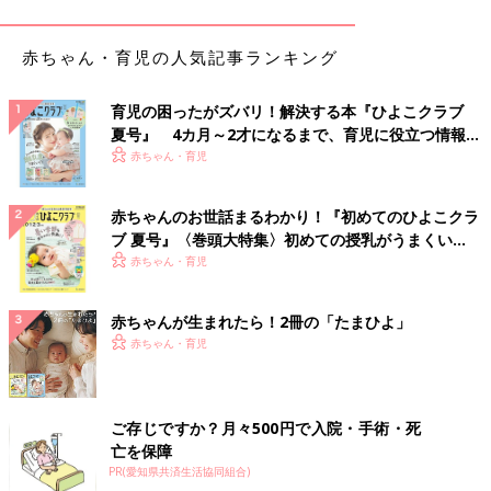
赤ちゃん・育児の人気記事ランキング
育児の困ったがズバリ！解決する本『ひよこクラブ
夏号』 4カ月～2才になるまで、育児に役立つ情報が
いっぱい！
赤ちゃん・育児
赤ちゃんのお世話まるわかり！『初めてのひよこクラ
ブ 夏号』〈巻頭大特集〉初めての授乳がうまくい
く！ おっぱい・ミルクの基本と夏のトラブル 解決テ
赤ちゃん・育児
ク
赤ちゃんが生まれたら！2冊の「たまひよ」
赤ちゃん・育児
ご存じですか？月々500円で入院・手術・死
亡を保障
PR(愛知県共済生活協同組合)