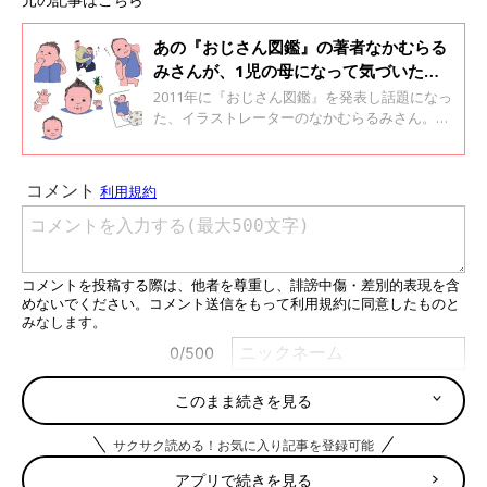
あの『おじさん図鑑』の著者なかむらる
みさんが、1児の母になって気づいたこ
と ・インタビュー
2011年に『おじさん図鑑』を発表し話題になっ
た、イラストレーターのなかむらるみさん。3
才（取材時）の女の子のママである、なかむら
るみさんに、3年間の育児について、大変だっ
たこと・うれしかったことなどのお話を聞きま
した。
このまま続きを見る
サクサク読める！お気に入り記事を登録可能
アプリで続きを見る