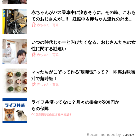
赤ちゃんがバス乗車中に泣きそうに。その時、こわも
てのおじさんが…!! 妊娠中＆赤ちゃん連れの外出
で、見知らぬ人に助けてもらった心温まるエピソー
赤ちゃん・育児
ド！
いつの時代じゃーと叫びたくなる、おじさんたちの女
性に関する勘違い
赤ちゃん・育児
ママたちがこぞって作る“味噌玉”って？ 即席お味噌
汁で超時短！
赤ちゃん・育児
ライフ共済ってなに？月々の掛金が500円か
らの保障
PR(愛知県共済生活協同組合)
Recommended by