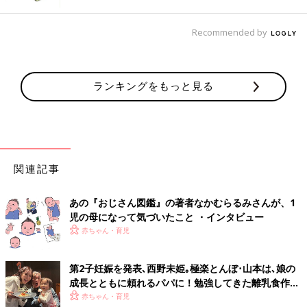
Recommended by
ランキングをもっと見る
関連記事
あの『おじさん図鑑』の著者なかむらるみさんが、1
児の母になって気づいたこと ・インタビュー
赤ちゃん・育児
第2子妊娠を発表､西野未姫｡極楽とんぼ･山本は､娘の
成長とともに頼れるパパに！勉強してきた離乳食作り
は､娘の食べむらに悪戦苦闘･･･
赤ちゃん・育児