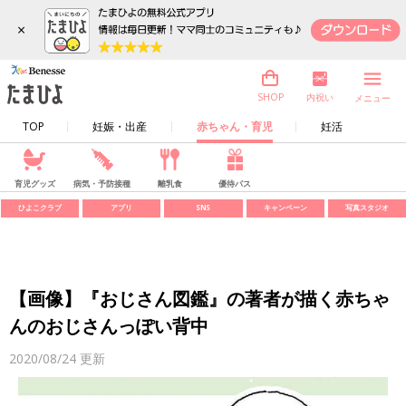
×
内祝い
SHOP
メニュー
TOP
妊娠・出産
赤ちゃん・育児
妊活
育児グッズ
病気・予防接種
離乳食
優待パス
ひよこクラブ
アプリ
SNS
キャンペーン
写真スタジオ
【画像】『おじさん図鑑』の著者が描く赤ちゃ
んのおじさんっぽい背中
2020/08/24
更新