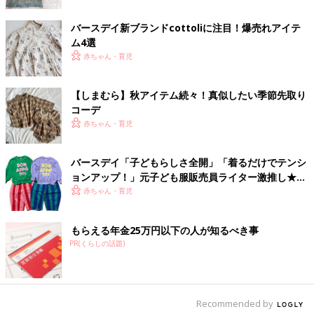
バースデイ新ブランドcottoliに注目！爆売れアイテ
ム4選
赤ちゃん・育児
【しまむら】秋アイテム続々！真似したい季節先取り
コーデ
赤ちゃん・育児
バースデイ「子どもらしさ全開」「着るだけでテンシ
ョンアップ！」元子ども服販売員ライター激推し★派
手色・派手柄アイテム5選
赤ちゃん・育児
もらえる年金25万円以下の人が知るべき事
PR(くらしの話題)
出典：Instagramアカウント「chiemxoxo」
chiemiさんはインスタで見ていて気になっていたこちらのトップ
Recommended by
スをゲット。これで500円は最高だと思って即買いしたそうで