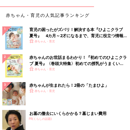
赤ちゃん・育児の人気記事ランキング
育児の困ったがズバリ！解決する本『ひよこクラブ
出典：Instagramアカウント「mugi_baby_0702」
夏号』 4カ月～2才になるまで、育児に役立つ情報が
mugi_baby_0702さんはこちらのノルディックニットを890円で
いっぱい！
赤ちゃん・育児
ゲットしたそう。プチプラに見えない可愛さで2色買い！冬の定
番柄だから飽きずに着ることができそう。
赤ちゃんのお世話まるわかり！『初めてのひよこクラ
ブ 夏号』〈巻頭大特集〉初めての授乳がうまくい
お気に入りのキャミロンパース2色買い
く！ おっぱい・ミルクの基本と夏のトラブル 解決テ
赤ちゃん・育児
ク
赤ちゃんが生まれたら！2冊の「たまひよ」
赤ちゃん・育児
お墓の撤去にいくらかかる？墓じまい費用
PR(くらしの話題)