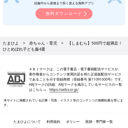
妊娠中から産後まで長く使える無料アプリ
無料ダウンロード
たまひよ
赤ちゃん・育児
【しまむら】500円で超満足！
ひとめぼれ子ども服4選
ＡＢＪマークは、この電子書店・電子書籍配信サービスが、
著作権者からコンテンツ使用許諾を得た正規版配信サービス
であることを示す登録商標（登録番号 第11091000号）です。
ABJマークの詳細、ABJマークを掲示しているサービスの一覧
はこちら→
https://aebs.or.jp/
本サイトに掲載されている記事・写真・イラスト等のコンテンツの無断転載を禁じま
す。
たまひよについて
利用規約
ポリシー
医師・専門家一覧