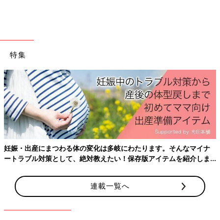
す。
【バースデイ】指名買い決定！激かわニ
ットアイテム4選
日に日に肌寒さが増してきて、アウターやニッ
特集
トの出番も増えてきました。バースデイでは、
おしゃれママに人気のかわいいキッズ&ベビー
用のニットアイテムがたくさん登場しているよ
うです。今回は、バースデイのニットアイテム
いかがでしたか？プチプラ&かわいいアイテムばかりでどれも見
をインスタの投稿からご紹介します！
つけたら即買いしてしまいそうです。気になった方はお店でチェ
ックしてみてくださいね。
(文・田中いづみ)
※記事内容でご紹介している投稿、リンク先は、削除される場合
妊娠・出産にまつわる体の変化は多岐にわたります。そんなマイナ
があります。あらかじめご了承ください。
ートラブル対策として、絶対教えたい！保存版アイテムを紹介しま
※記事の内容は記載当時の情報であり、現在と異なる場合があり
す。
ます。
連載一覧へ
※価格はすべて税抜き、2020年11月時点での金額です。