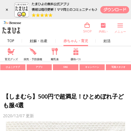
×
内祝い
SHOP
メニュー
TOP
妊娠・出産
赤ちゃん・育児
妊活
育児グッズ
病気・予防接種
離乳食
優待パス
ひよこクラブ
アプリ
SNS
キャンペーン
写真スタジオ
【しまむら】500円で超満足！ひとめぼれ子ど
も服4選
2020/12/07
更新