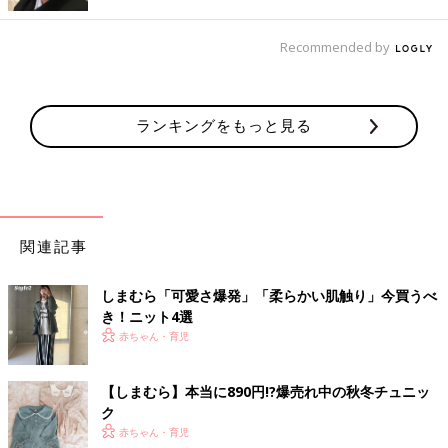
Recommended by
ランキングをもっと見る
出典：Instagramアカウント「miki.k0730」
関連記事
Mikiさんはコットンレースのキャミロンパースを購入したそう。
以前も無地のキャミロンパースを買ったことがありそれがとても
しまむら「可愛さ爆発」「柔らかい肌触り」今買うべ
よかったそうで、別柄が出てママも大喜び！2色買いしたそうで
き！ニット4選
す。
赤ちゃん・育児
即買い！500円トップス
【しまむら】本当に890円!?爆売れ中の秋冬チュニッ
ク
赤ちゃん・育児