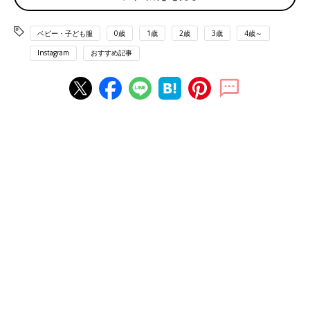
ベビー・子ども服
0歳
1歳
2歳
3歳
4歳～
出典：Instagramアカウント「maciri222」
Instagram
おすすめ記事
まちりっこさんは700円のワンピースをゲット！ワンポイントの
リボンやふわっとした形のスカートがかわいくて気に入っている
そう。安いから汚れても気にならないのもいいですね♪
ノルディック柄ニットは890円！