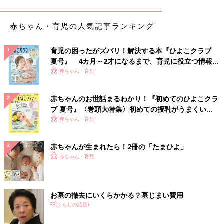
赤ちゃん・育児の人気記事ランキング
育児の困ったがズバリ！解決する本『ひよこクラブ
夏号』 4カ月～2才になるまで、育児に役立つ情報が
いっぱい！
赤ちゃん・育児
赤ちゃんのお世話まるわかり！『初めてのひよこクラ
ブ 夏号』〈巻頭大特集〉初めての授乳がうまくい
く！ おっぱい・ミルクの基本と夏のトラブル 解決テ
赤ちゃん・育児
ク
赤ちゃんが生まれたら！2冊の「たまひよ」
赤ちゃん・育児
出典：Instagramアカウント「ayu1105miii」
お墓の撤去にいくらかかる？墓じまい費用
Ayumiさんが購入したのはスクエア型のガラス繊維コンロシー
PR(くらしの話題)
ト。使用時はコンロに敷くだけで済み、お手入れの際は簡単に外
して水洗いできるのが嬉しいですね。モロッカンタイル柄のワン