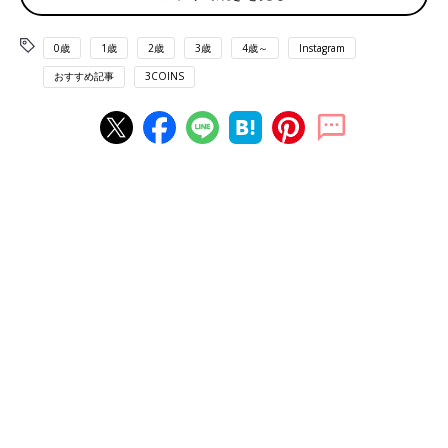
0歳
1歳
2歳
3歳
4歳～
Instagram
おすすめ記事
3COINS
出典：Instagramアカウント「an.chiiku_kakei」
あんさんが購入したのはIH汚れ防止マット。IHコンロを使用して
いると、焦げ付き汚れが気になりますし、お掃除も大変ですよ
ね。これまで使用していた
100均
の商品よりも厚みがあり、柄も
かわいくてお気に入りのようです。
ワンポイントが控えめでかわいい！コンロシート