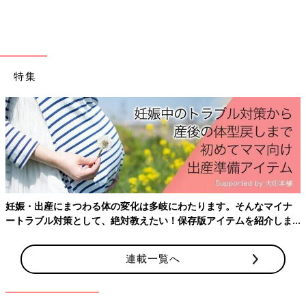
特集
出典：Instagramアカウント「kaoricats」
愛花ちゃんさんが3COINSで見つけたのは電子レンジ汚れ防止マ
ット。買ったばかりのオーブンレンジのキズ防止として購入を決
妊娠・出産にまつわる体の変化は多岐にわたります。そんなマイナ
めたそうです。このマットを敷いておけば、ソースの飛び散り汚
ートラブル対策として、絶対教えたい！保存版アイテムを紹介しま
れなども簡単に掃除できますね。
す。
超使える！3COINSのお食事用ベビーグ
連載一覧へ
ッズがオシャレ♪
プチプラでクオリティの高いアイテムが揃って
いる3COINSでは、可愛いベビーグッズも大人