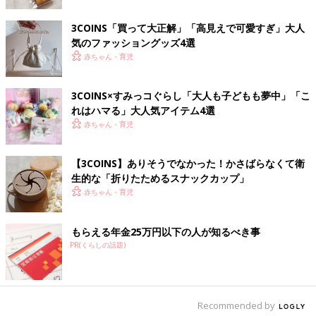
3COINS「買って大正解」「高見えで可愛すぎ」大人
気のファッショングッズ4選
出典：Instagramアカウント「momonoki_home」
赤ちゃん・育児
もものきさんが購入したのはストックバッグ。3COINSの近くを
通った際に衝動買いしてしまったそうです。3サイズ入っている
3COINS×すみっコぐらし「大人も子どもも夢中」「こ
方は上部にインデックスが付いているので、中に入れているもの
れはハマる」大人気アイテム4選
や日付を書いておけば縦置き収納しても簡単にわかりますよね。
赤ちゃん・育児
電子レンジの汚れ・キズ防止に
【3COINS】ありそうでなかった！かさばらなくて衛
生的な「折りたためるスナックカップ」
赤ちゃん・育児
もらえる年金25万円以下の人が知るべき事
PR(くらしの話題)
Recommended by