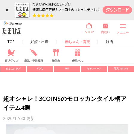
×
内祝い
SHOP
メニュー
TOP
妊娠・出産
赤ちゃん・育児
妊活
育児グッズ
病気・予防接種
離乳食
優待パス
ひよこクラブ
アプリ
SNS
キャンペーン
写真スタジオ
超オシャレ！3COINSのモロッカンタイル柄ア
イテム4選
2020/12/30
更新