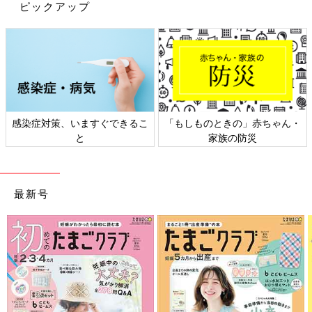
気。なかでも食事のときに使えるアイテムはと
ピックアップ
ても便利で、インスタでも話題沸騰中！今回
は、お子さんの食事で使えるベビーグッズを集
3COINSで発売されている、おしゃれなモロッカンタイル柄アイ
めてみました。
テムをご紹介しました。家事の負担を軽減してくれるのは、忙し
い毎日を送るなかでとてもありがたいですよね。おしゃれで便利
なアイテムをぜひ3COINSでゲットしてください。
(文：冬白朱)
感染症対策、いますぐできるこ
「もしものときの」赤ちゃん・
※記事内容でご紹介している投稿、リンク先は、削除される場合
と
家族の防災
があります。あらかじめご了承ください。
※記事の内容は記載当時の情報であり、現在と異なる場合があり
ます。
最新号