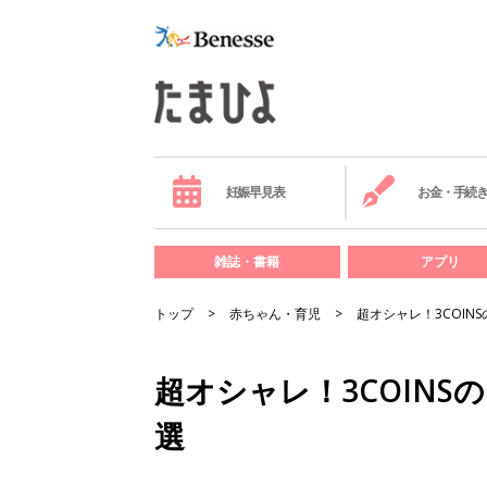
妊娠早見表
お金・手続
雑誌・書籍
アプリ
トップ
赤ちゃん・育児
超オシャレ！3COIN
超オシャレ！3COIN
選