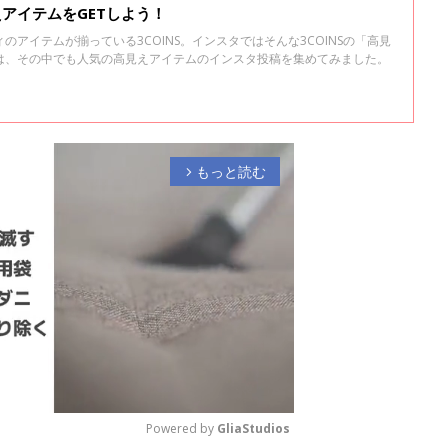
えアイテムをGETしよう！
アイテムが揃っている3COINS。インスタではそんな3COINSの「高見
は、その中でも人気の高見えアイテムのインスタ投稿を集めてみました。
もっと読む
arrow_forward_ios
Powered by 
GliaStudios