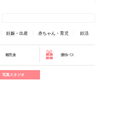
妊娠・出産
赤ちゃん・育児
妊活
離乳食
優待パス
写真スタジオ