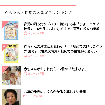
ナ。今ではそのモチーフである動物やフルーツを見るだけで、ブ
ルーナの作品とわかるほど世界中で愛されています。
赤ちゃん・育児の人気記事ランキング
色づかいにもオリジナル性があり、今回の布絵本にも、ブルーナ
カラーであるイエロー・グリーン・レッド・ブルーを使いまし
た。はっきりとした色なので、赤ちゃんにも認識しやすく、デザ
育児の困ったがズバリ！解決する本『ひよこクラブ
インとしてもおしゃれなので、ママたちも持っていてうれしいお
秋号』 4カ月～2才になるまで、育児に役立つ情報が
もちゃに。
いっぱい！
赤ちゃん・育児
ストラップ付きでバッグにも付けられる！だから外
赤ちゃんのお世話まるわかり！『初めてのひよこクラ
出先にも持ち運びしやすい
ブ 夏号』〈巻頭大特集〉初めての授乳がうまくい
く！ おっぱい・ミルクの基本と夏のトラブル 解決テ
赤ちゃん・育児
ク
赤ちゃんが生まれたら！2冊の「たまひよ」
赤ちゃん・育児
お墓の撤去にいくらかかる？墓じまい費用
PR(くらしの話題)