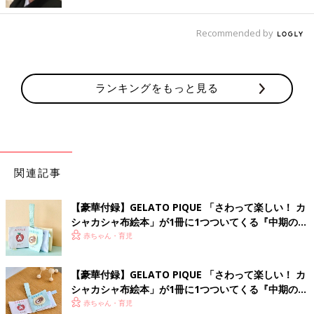
Recommended by
布絵本の背表紙には、面ファスナー付きのストラップがついてい
るので、ママバッグの持ち手につけておけば、ぐずったときにす
ランキングをもっと見る
ぐ取り出すことができて便利！抱っこ紐の肩ベルトやベビーカー
のハンドルにも取りつけられるので、「赤ちゃんが遊んでいる間
に落としちゃった」という心配もいりません。
サイズもコンパクトなので、お出かけ時のぐずり対策としても優
秀です！
関連記事
「ひよこクラブ1・2月特別合併号(12/15発売)」では、この「ミ
ッフィーのカシャカシャ布絵本」や「遊べる！しかけポスターカ
【豪華付録】GELATO PIQUE 「さわって楽しい！ カ
レンダ2021」などがついた、スペシャル豪華付録号。売り切れ
シャカシャ布絵本」が1冊に1つついてくる『中期のひ
る前にぜひゲットしてくださいね。
よこクラブ』冬号が発売中！
赤ちゃん・育児
撮影／sono 文／サトウヨシコ
【豪華付録】GELATO PIQUE 「さわって楽しい！ カ
ひよこクラブ 2021年1・2月合併号
シャカシャ布絵本」が1冊に1つついてくる『中期のひ
よこクラブ』秋号が発売中！
赤ちゃん・育児