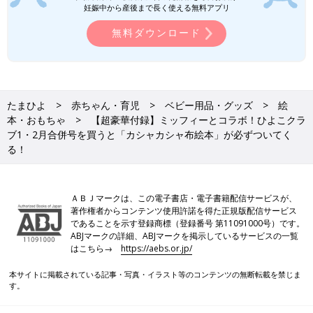
妊娠中から産後まで長く使える無料アプリ
無料ダウンロード
たまひよ
赤ちゃん・育児
ベビー用品・グッズ
絵
本・おもちゃ
【超豪華付録】ミッフィーとコラボ！ひよこクラ
ブ1・2月合併号を買うと「カシャカシャ布絵本」が必ずついてく
る！
ＡＢＪマークは、この電子書店・電子書籍配信サービスが、
著作権者からコンテンツ使用許諾を得た正規版配信サービス
であることを示す登録商標（登録番号 第11091000号）です。
ABJマークの詳細、ABJマークを掲示しているサービスの一覧
はこちら→
https://aebs.or.jp/
本サイトに掲載されている記事・写真・イラスト等のコンテンツの無断転載を禁じま
す。