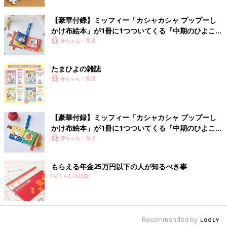
【豪華付録】ミッフィー「カシャカシャ プップーし
かけ布絵本」が1冊に1つついてくる『中期のひよこク
ラブ』夏号が発売中！
赤ちゃん・育児
たまひよの雑誌
赤ちゃん・育児
【豪華付録】ミッフィー「カシャカシャ プップーし
かけ布絵本」が1冊に1つついてくる『中期のひよこク
ラブ』春号が発売中！
赤ちゃん・育児
もらえる年金25万円以下の人が知るべき事
PR(くらしの話題)
Recommended by