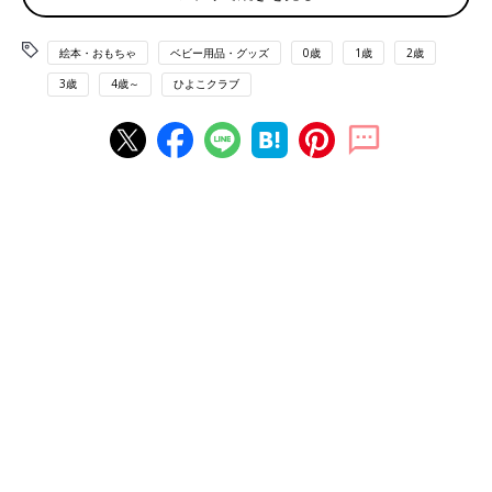
ブルーナらしい色づかいとモチーフが可愛い！
絵本・おもちゃ
ベビー用品・グッズ
0歳
1歳
2歳
3歳
4歳～
ひよこクラブ
ミッフィーの生みの親は、オランダの絵本作家ディック・ブルー