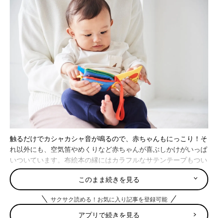
触るだけでカシャカシャ音が鳴るので、赤ちゃんもにっこり！そ
れ以外にも、空気笛やめくりなど赤ちゃんが喜ぶしかけがいっぱ
いついています。布絵本の縁にはカラフルなサテンテープもつい
ているので、見ても触っても楽しい！
このまま続きを見る
もちろん絵本としてもママやパパが赤ちゃんと一緒にやり取りで
きる工夫がいっぱい。たくさんの動物たち、食べ物のイラストに
サクサク読める！お気に入り記事を登録可能
沿って自由に物語を作ったり、表情のまねっこ遊びをしたり、変
化をつけて繰り返し楽しめる内容です。
アプリで続きを見る