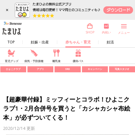
×
内祝い
SHOP
メニュー
TOP
妊娠・出産
赤ちゃん・育児
妊活
育児グッズ
病気・予防接種
離乳食
優待パス
ひよこクラブ
アプリ
SNS
キャンペーン
写真スタジオ
【超豪華付録】ミッフィーとコラボ！ひよこク
ラブ1・2月合併号を買うと「カシャカシャ布絵
本」が必ずついてくる！
2020/12/14
更新