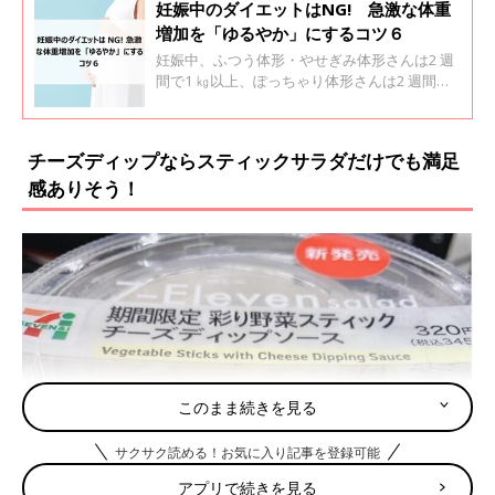
妊娠中のダイエットはNG! 急激な体重
増加を「ゆるやか」にするコツ６
妊娠中、ふつう体形・やせぎみ体形さんは2 週
間で1 ㎏以上、ぽっちゃり体形さんは2 週間で
600g以上の増加は要注意。妊娠中は血液量と血
液中の水分量が増え、血液を循環させる心臓
や、ろ過する腎臓に負担がかかっている状態で
チーズディップならスティックサラダだけでも満足
す。そこに急激な体重増加が加わると、さらに
感ありそう！
負荷が。心臓や腎臓が対処しきれなくなり、血
圧の上昇や、むくみが出るなどのトラブルが起
こりやすくなります。
このまま続きを見る
サクサク読める！お気に入り記事を登録可能
アプリで続きを見る