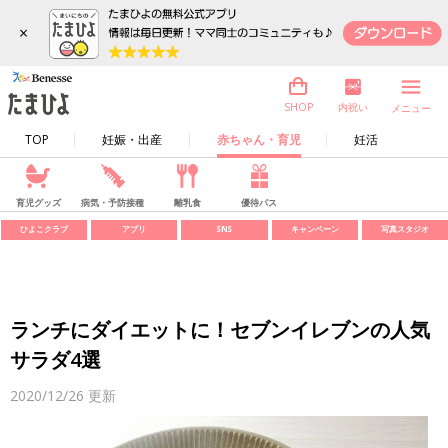
×
内祝い
SHOP
メニュー
TOP
妊娠・出産
赤ちゃん・育児
妊活
育児グッズ
病気・予防接種
離乳食
優待パス
ひよこクラブ
アプリ
SNS
キャンペーン
写真スタジオ
ランチにダイエットに！セブンイレブンの人気
サラダ4選
2020/12/26
更新