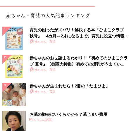
赤ちゃん・育児の人気記事ランキング
育児の困ったがズバリ！解決する本『ひよこクラブ
秋号』 4カ月～2才になるまで、育児に役立つ情報が
いっぱい！
赤ちゃん・育児
赤ちゃんのお世話まるわかり！『初めてのひよこクラ
ブ 夏号』〈巻頭大特集〉初めての授乳がうまくい
く！ おっぱい・ミルクの基本と夏のトラブル 解決テ
赤ちゃん・育児
ク
赤ちゃんが生まれたら！2冊の「たまひよ」
赤ちゃん・育児
出典：Instagramアカウント「kitada01」
お墓の撤去にいくらかかる？墓じまい費用
PR(くらしの話題)
kitadaさんが購入したのは「たことブロッコリー バジルサラ
ダ」というカップサラダ。バジルソース和えの味も、たっぷり入