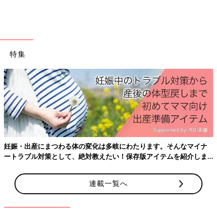
特集
出典：Instagramアカウント「diet201019」
こちらのランチは、セブンイレブンの「蒸し鶏とシャキシャキ野
菜サラダ」を取り入れたヘルシーランチ。糖質制限ダイエット中
でのヘルシーランチなんだとか。料理するのが面倒な時でも、こ
んなふうにグラノーラにセブンイレブンサラダを一品足せば、立
妊娠・出産にまつわる体の変化は多岐にわたります。そんなマイナ
派なランチセットになりますよね。
ートラブル対策として、絶対教えたい！保存版アイテムを紹介しま
す。
完売続出！セブンイレブンの人気コラ
ボ・監修メニュー5選
連載一覧へ
セブンイレブンには、人気番組とのコラボや有
名店監修の商品がたくさんあるのを知っていま
すか？どの商品も完売続出の人気商品なんだそ