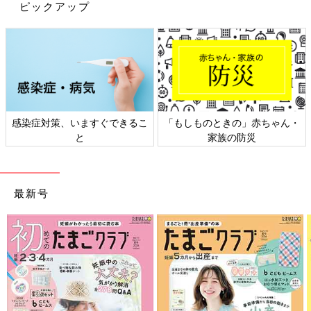
うですよ！ここでは、話題のコラボ・監修メニ
ピックアップ
ューをインスタグラムの投稿の中からご紹介す
いかがでしたか？セブンイレブンのサラダは見た目も新鮮でおい
るので、ぜひチェックしてみてくださいね。
しそうですよね。おにぎりやコンビニ弁当を買う時にもサラダを
一品足すと、栄養バランスの取れた食事ができそうですよね。
（文：かな江）
※記事内容でご紹介している投稿、リンク先は、削除される場合
があります。あらかじめご了承ください。
感染症対策、いますぐできるこ
「もしものときの」赤ちゃん・
※記事の内容は記載当時の情報であり、現在と異なる場合があり
と
家族の防災
ます。
※価格はすべて税抜き、2020年12月時点での金額です。
最新号