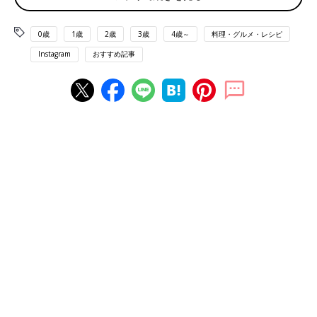
0歳
1歳
2歳
3歳
4歳～
料理・グルメ・レシピ
Instagram
おすすめ記事
出典：Instagramアカウント「frenchcancancan」
セブンイレブンの「彩り野菜スティック チーズディップソー
ス」は、たっぷりのスティック野菜が入った新商品。期間限定商
品ですが、定番商品にして欲しいほどおいしかったそうですよ！
チーズディップソースなら、生野菜だけでも満足感が得られそう
ですよね。
こんなおしゃれなサラダもあり！おつまみにも使え
る