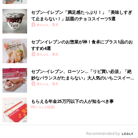
セブン-イレブン「満足感たっぷり！」「美味しすぎ
て止まらない！」話題のチョコスイーツ5選
出典：Instagramアカウント「suusuu5946」
赤ちゃん・育児
この画像のヘルシーランチを作ったsuuさん。材料は、セブンイ
レブンの「タコスミート」「カット野菜」「温玉」を乗せて作っ
セブンイレブンのお惣菜が神！食卓にプラス1品のお
たんだとか。セブンイレブンのタコスミートは大豆ミートででき
すすめ4選
ていて、ヘルシーな上にとってもおいしんだそうですよ。タコス
赤ちゃん・育児
ミートと温玉のおかげでドレッシングもいらず、ヘルシーな仕上
がりになるというのも◎
セブン-イレブン、ローソン…「リピ買い必須」「絶
妙なバランスがたまらない」大人気のいちごスイーツ
料理が面倒な時こそサラダ一品足しでヘルシーラン
4選
赤ちゃん・育児
チを！
もらえる年金25万円以下の人が知るべき事
PR(くらしの話題)
Recommended by