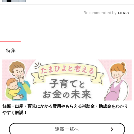
Recommended by
【どうして？】
当初は哺乳のたびのうんちが、最終的には私たちと同じ回数に減
ります。1カ月ごろで減る赤ちゃんが多いようです。また、便は
摂取したものの残りかすです。とくに母乳は消化がよく、うんち
の回数がかなり少なくなることがあります。うんちがやわらか
特集
く、おしりが切れて出血しておらず、哺乳がしっかりできて体重
が増えていれば問題ありません。
【どうすればいい？】
前述の「の」の字マッサージ、肛門刺激・浣腸を行いましょう。
これらのサポートは癖にはなりません。腹筋が発達すると自分で
排便できることがほとんどです。
【さらにひと言】
妊娠・出産・育児にかかる費用やもらえる補助金・助成金をわかり
便の色・性状も気になるかもしれません。色は黄色・緑色が普通
やすく解説！
で、白色あるいは血便が続く場合には受診が必要です。性状は固
形ではなく液状・泥状がほとんどです。便回数も含め、離乳食が
連載一覧へ
始まって私たちと同じものを食べるようになれば、大人同様のう