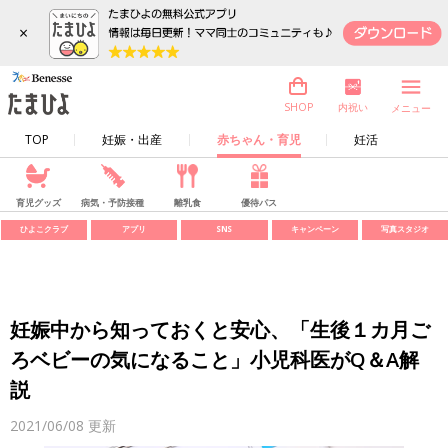
×
内祝い
SHOP
メニュー
TOP
妊娠・出産
赤ちゃん・育児
妊活
育児グッズ
病気・予防接種
離乳食
優待パス
ひよこクラブ
アプリ
SNS
キャンペーン
写真スタジオ
妊娠中から知っておくと安心、「生後１カ月ご
ろベビーの気になること」小児科医がQ＆A解
説
2021/06/08
更新