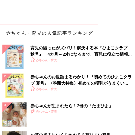
【どうすればいい？】
タイミングや持続時間など、わかる範囲で記録しておきましょ
う。動画を撮っておくこともいいのですが、撮る前に収まるもの
はほとんどが問題ありません。
赤ちゃん・育児の人気記事ランキング
【さらにひと言】
しゃっくりもよく見られますが、これも問題ありません。なお、
ぴくつきが何分も止まらない場合、顔色・意識が悪い場合、哺
育児の困ったがズバリ！解決する本『ひよこクラブ
秋号』 4カ月～2才になるまで、育児に役立つ情報が
乳・睡眠・発達に影響が出ている場合は小児科の受診が必要で
いっぱい！
赤ちゃん・育児
す。
Q. のどがぜこぜこと音がすることがあります。苦しくない
赤ちゃんのお世話まるわかり！『初めてのひよこクラ
ですか？
ブ 夏号』〈巻頭大特集〉初めての授乳がうまくい
く！ おっぱい・ミルクの基本と夏のトラブル 解決テ
赤ちゃん・育児
ク
A. 哺乳時や睡眠時などの一時的なものであれば、心配ありませ
ん。
赤ちゃんが生まれたら！2冊の「たまひよ」
赤ちゃん・育児
【どうして？】
のどは鼻から入った空気を気管に送る、口から入った母乳・ミル
クを食道に送る交差点です。長年使っている私たちとは違い、1
お墓の撤去にいくらかかる？墓じまい費用