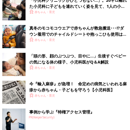
はないようです。
「小児科クリニックがひとつもない…」。20キロ離れ
た小児科に子どもを連れていく姿を見て、1人の小児
科医の決意
赤ちゃん・育児
【どうして？】
いきみは、うんちの前に見られることもありますが、理由がはっ
きりしないことがあります。病気の可能性も低いです。赤ちゃん
真冬のモコモコウエアで赤ちゃんが救急搬送･･･!?ダ
なりの運動だったり、体を使った遊びかもしれません。
ウン着用でのチャイルドシートや抱っこひも使用は危
険【小児科医】
赤ちゃん・育児
【どうすればいい？】
しばらくうんちが出ていない場合は、おなかを「の」の字にマッ
「頭の形、顔のぶつぶつ、目やに…」生後すぐベビー
サージしたり、肛門（こうもん）を綿棒浣腸したりして排便をサ
の気になる体の様子、小児科医がQ＆A解説
ポートしてみましょう。
赤ちゃん・育児
【さらにひと言】
哺乳力低下、睡眠不足、機嫌が悪い状態が続いているといった症
今『輸入麻疹』が急増！ 命定めの病気といわれる麻
状が見られる場合は相談・受診が必要です。
疹から赤ちゃん・子どもを守ろう【小児科医】
赤ちゃん・育児
Q. うんちの回数が前と比べて減ってきました。便秘でしょ
うか？
事例から学ぶ『特権アクセス管理』
PR(KeeperSecurity)
A. 1カ月前後で回数が減ることが多く、治療は不要なことがほと
んどです。