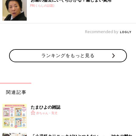
カ月の赤ちゃんには使いこなしが難しいようです。哺乳後のどに
PR(くらしの話題)
残った母乳・ミルク・唾液（だえき）で音がすることはよくあり
ます。また、私たちも深く眠るといびきをかきますが、赤ちゃん
の体はやわらかいため、眠って緊張がほぐれると気道が狭まって
音が出ることもあります。いずれも数カ月で改善します。
Recommended by
【どうすればいい？】
音のタイミング（哺乳時・睡眠時か１日中か）を確認しましょ
う。また、呼吸が苦しければ哺乳や睡眠に支障が出ることがある
ランキングをもっと見る
ため、そのような症状がないか観察します。
【さらにひと言】
１日中ぜこぜこしている、呼吸が苦しく哺乳不良や睡眠不足が続
いている、寝ているときの呼吸が連続10秒以上止まる、体重が増
関連記事
えないなどは小児科を受診しましょう。
たまひよの雑誌
Q. ときどき顔を真っ赤にしていきんでいることがありま
赤ちゃん・育児
す。
A. 何かの病気を意味していることは少なく、本人も苦しいわけで