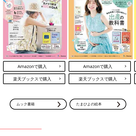
ょう。あやしたり、揺らしてあげたり（お散歩やドライブも効果
があるようです）、できる範囲で対応しつつ、もし泣きやまなけ
ればママやパパは赤ちゃんを安全な場所に置いて一息ついて構い
ません。ほかの人にお世話を代わってもらうのもいいでしょう。
隣近所に泣き声が響くのが心配であれば、機会を見てごあいさつ
をしておくといいです。
【さらにひと言】
断続的に泣いて嘔吐（おうと）・血便が見られるたり、体に異常
がある場合には受診が必要です。また、指やおちんちんに髪の毛
Amazonで購入
Amazonで購入
などが巻きつき痛がって泣いていることもまれにあります。
楽天ブックスで購入
楽天ブックスで購入
～おわりに～ママやパパが「いつもと違う」と心配なら、
小児科に相談を
ムック書籍
たまひよの絵本
赤ちゃんは日々発達します。今までなかった様子の変化に戸惑う
かもしれません。その際、普段の様子を思い出してみましょう。
「食う・寝る・遊ぶ」ができている赤ちゃんの場合、大きな病気
が隠れていることは少ないです。
もちろん、心配がぬぐえないこともあるかもしれません。ママが