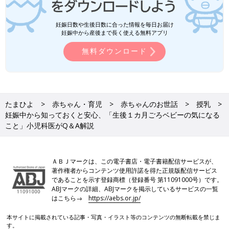
280日間、おなかの中で赤 ちゃんを育て終えた
ママの体は、元の体の状態に戻っていく過程で
妊娠日数や生後日数に合った情報を毎日お届け
つらい症状に悩まされることも。問題のない生
黒澤照喜先生（くろさわてるよし）
妊娠中から産後まで長く使える無料アプリ
理的な症状であることも多いですが、一方で
は、病的なことが隠れている場合も！ママだけ
無料ダウンロード
では自分のことに気づけないことも。できたら
この動画を家族全員で見て、ママを注意深く見
守ってあげてください。
たまひよ
赤ちゃん・育児
赤ちゃんのお世話
授乳
妊娠中から知っておくと安心、「生後１カ月ごろベビーの気になる
こと」小児科医がQ＆A解説
ＡＢＪマークは、この電子書店・電子書籍配信サービスが、
著作権者からコンテンツ使用許諾を得た正規版配信サービス
であることを示す登録商標（登録番号 第11091000号）です。
ABJマークの詳細、ABJマークを掲示しているサービスの一覧
はこちら→
https://aebs.or.jp/
本サイトに掲載されている記事・写真・イラスト等のコンテンツの無断転載を禁じま
す。