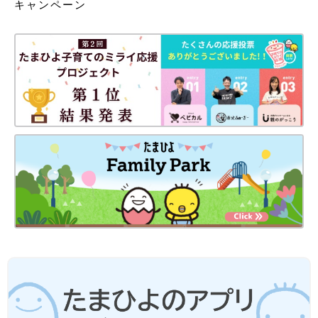
キャンペーン
「赤ちゃんの調子がなんとなくおかしい」と感じたことがきっか
けで病気が見つかることもあります。
小児科医は確かに病気のエキスパートですが、ママやパパはその
子のエキスパートです。ママやパパの勘が「異常」といっている
場合、まず小児科に相談してみましょう。至急受診すべきか、し
ばらく待って受診すべきか、お世話の工夫をしながら様子を見て
いいか、アドバイスをくれますよ。
※医師から指示されている事柄があれば、そちらを優先してくだ
さい。また、この記事を読んでも心配が残る場合は、小児科医に
相談しましょう。
文・監修／黒澤照喜先生（くろさわてるよし）
【産後お助け動画】産後の体と心 こん
なときは病院へ 不調やトラブルはがま
んしないで 日本助産師会監修
赤ちゃんが誕生して幸せの絶頂を味わったあと
に、やってくるのが産後の不調や違和感。約