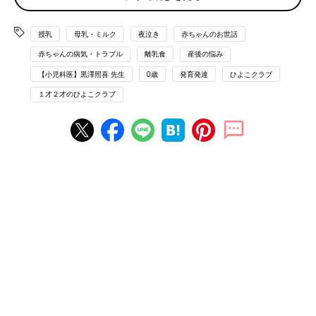
があります。また、出生直後の
先天性代謝異常
症検査の結果説
明、ビタミンKのシロップ剤の投与、生後2カ月から始まるワク
チンの説明なども行われることが多いようです。
授乳
母乳・ミルク
夜泣き
赤ちゃんのお世話
その際にママやパパは質問・相談ができます。質問事項を忘れな
赤ちゃんの病気・トラブル
離乳食
産後の悩み
いようにあらかじめ母子健康手帳に書いているご家族も多いで
【小児科医】黒澤照喜 先生
0歳
発育発達
ひよこクラブ
す。
１才２才のひよこクラブ
今回は、その中でもよく聞かれる赤ちゃんの様子の質問につい
て、お答えします。
Q. ときどきぴくつきます。大丈夫ですか？
A. 一瞬のぴくつきはよく見られ、問題ないことがほとんどです
【どうして？】
赤ちゃんの神経はまだ発達途中のため、手足がわなわな・かたか
た数秒間震えることはよくあります。少し神経が過敏のときや浅
い眠りのときに起きるようです。ご機嫌でよく飲み、よく眠れ、
順調に発達していれば病気の可能性は低く、月単位で消失しま
す。