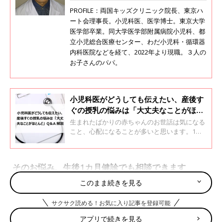
PROFILE：両国キッズクリニック院長、東京ハ
ート会理事長。小児科医、医学博士。東京大学
医学部卒業。同大学医学部附属病院小児科、都
立小児総合医療センター、わだ小児科・循環器
内科医院などを経て、2022年より現職。３人の
お子さんのパパ。
小児科医がどうしても伝えたい、産後す
ぐの授乳の悩みは「大丈夫なことがほと
んど」Q＆A解説
生まれたばかりの赤ちゃんのお世話は気になる
こと、心配になることが多いと思います。1カ
月健診などで多くのママやパパに会っている小
児科医の黒澤照喜先生は、「質問をたくさん受
けますが、大丈夫なことも多いもの」と言いま
そのお悩み、生後1カ月健診でも相談できます
す。今回は心配しすぎなくて大丈夫な「授乳の
悩み」について黒澤先生が答えます。
このまま続きを見る
赤ちゃんは何回か乳幼児健診を受けます。とくに生後1カ月健診
は初めてのため、内容が気になるかもしれません。
サクサク読める！お気に入り記事を登録可能
まず、赤ちゃんの身長・体重・頭囲などの計測、医師による診察
アプリで続きを見る