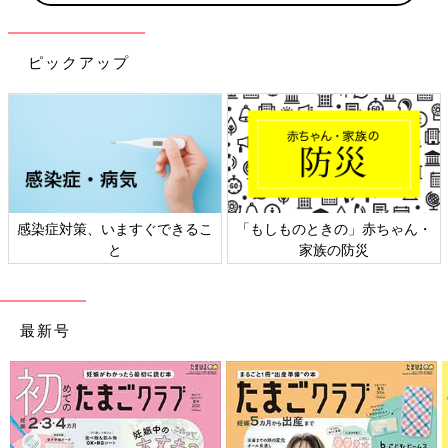
んちが出ます。
Q. 泣きやまないことがあり、困っています。
ピックアップ
A. 病気が隠れていることは少ないです。自我の芽生えかもしれま
せん。
【どうして？】
新生児は哺乳できておむつがきれいで眠れていれば満足でした。
しかし、だんだん人間らしくなり自我が芽生えるとそれだけでは
感染症対策、いますぐできるこ
「もしものときの」赤ちゃん・
満足できなくなります。これは病気を意味しているわけではな
と
家族の防災
く、正常な発達の一環です。夕方や夜暗いときには私たちもなぜ
か心がざわつくこともありますが、赤ちゃんでもたそがれ泣き・
夜泣き
となってみられます。また、運動できない赤ちゃんにとっ
て泣くことが運動代わりになり、その後しっかり眠れるというメ
最新号
リットもあるようです。
【どうすればいい？】
まず
授乳
・おむつ替えを行い、赤ちゃんの体全体をチェックして
異常がないかを確認します。室温や衣服の乱れもチェックしまし