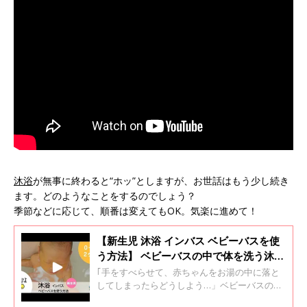
沐浴
が無事に終わると“ホッ”としますが、お世話はもう少し続き
ます。どのようなことをするのでしょう？
季節などに応じて、順番は変えてもOK。気楽に進めて！
【新生児 沐浴 インバス ベビーバスを使
う方法】 ベビーバスの中で体を洗う沐浴
ってどうやるの? 聖路加国際病院監修
｢手をすべらせて、赤ちゃんをお湯の中に落と
してしまったらどうしよう…」ベビーバスの中
で体を洗う沐浴（もくよく）はハラハラ、ドキ