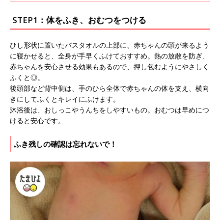
ドキの連続。 でも、そんな不安が安心に変わ
る、沐浴のコツがあるんです。順を追ってチェ
STEP1：体をふき、おむつをつける
ックしていきましょう。
ひし形状に置いたバスタオルの上部に、赤ちゃんの頭が来るよう
に寝かせると、全身が手早くふけておすすめ。熱の放散を防ぎ、
赤ちゃんを安心させる効果もあるので、押し包むようにやさしく
ふくと◎。
後頭部など背中側は、手のひら全体で赤ちゃんの体を支え、横向
きにしてふくとキレイにふけます。
沐浴後は、おしっこやうんちをしやすいもの。おむつは早めにつ
けると安心です。
ふき残しの確認は忘れないで！