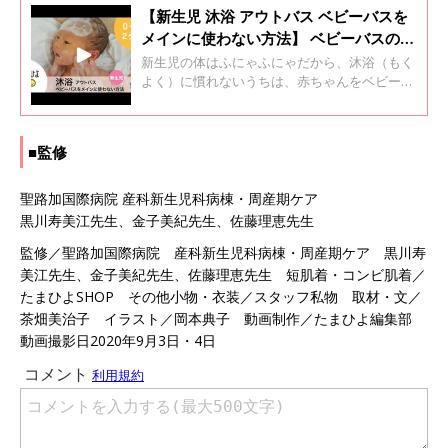
【新生児 沐浴 アウトバス ベビーバスを
メインに使わない方法】 ベビーバスの外
で体を洗う沐浴ってどうやるの? 聖路加
新生児の体はふにゃふにゃだから、沐浴（もく
国際病院監修
よく）に慣れないうちは、赤ちゃんをベビーバ
スに入れるのも大変！ でも、ベビーバスの外で
体を洗う沐浴、アウトバスならラクに進められ
るのでは？ いったいどのように進めるのか、順
■監修
を追って見てきましょう。
聖路加国際病院 産科新生児科病棟・周産期ケア
黒川寿美江先生、金子美紀先生、佐藤理恵先生
監修／聖路加国際病院 産科新生児科病棟・周産期ケア 黒川寿
美江先生、金子美紀先生、佐藤理恵先生 短肌着・コンビ肌着／
たまひよSHOP その他小物・衣装／スタッフ私物 取材・文／
茶畑美治子 イラスト／岡本典子 動画制作／たまひよ編集部
動画撮影日2020年9月3日・4日