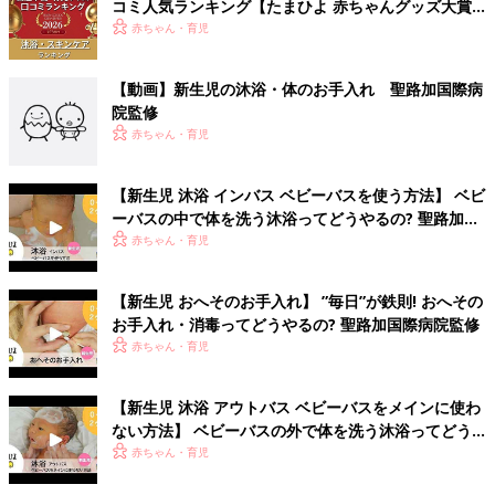
コミ人気ランキング【たまひよ 赤ちゃんグッズ大賞
2026】
赤ちゃん・育児
【動画】新生児の沐浴・体のお手入れ 聖路加国際病
院監修
赤ちゃん・育児
【新生児 沐浴 インバス ベビーバスを使う方法】 ベビ
ーバスの中で体を洗う沐浴ってどうやるの? 聖路加国
際病院監修
赤ちゃん・育児
【新生児 おへそのお手入れ】 ”毎日”が鉄則! おへその
お手入れ・消毒ってどうやるの? 聖路加国際病院監修
赤ちゃん・育児
【新生児 沐浴 アウトバス ベビーバスをメインに使わ
ない方法】 ベビーバスの外で体を洗う沐浴ってどう
やるの? 聖路加国際病院監修
赤ちゃん・育児