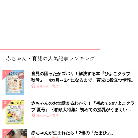
赤ちゃん・育児の人気記事ランキング
育児の困ったがズバリ！解決する本『ひよこクラブ
秋号』 4カ月～2才になるまで、育児に役立つ情報が
いっぱい！
赤ちゃん・育児
赤ちゃんのお世話まるわかり！『初めてのひよこクラ
ブ 夏号』〈巻頭大特集〉初めての授乳がうまくい
く！ おっぱい・ミルクの基本と夏のトラブル 解決テ
赤ちゃん・育児
ク
赤ちゃんが生まれたら！2冊の「たまひよ」