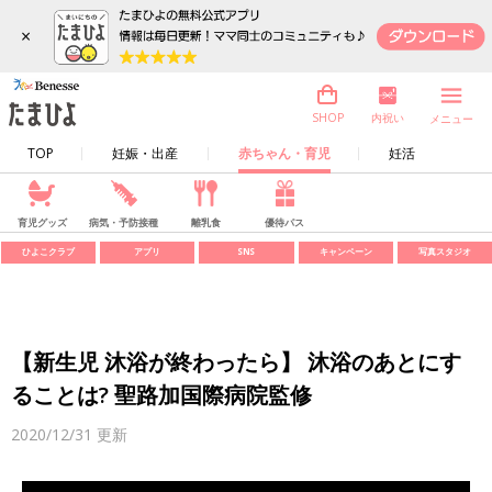
×
内祝い
SHOP
メニュー
TOP
妊娠・出産
赤ちゃん・育児
妊活
育児グッズ
病気・予防接種
離乳食
優待パス
ひよこクラブ
アプリ
SNS
キャンペーン
写真スタジオ
【新生児 沐浴が終わったら】 沐浴のあとにす
ることは? 聖路加国際病院監修
2020/12/31
更新