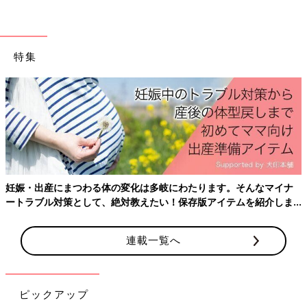
前の話
次の話
娘の手帳【子育てな
一覧
親切メダル【子育てな
特集
めてました日記
めてました日記#110】
#108】
産後はお世話で大忙し、出産前にそろえて
ておきたいことをわかりやすく紹介！
たります。そんなマイナ
存版アイテムを紹介しま
連載一覧へ
ピックアップ