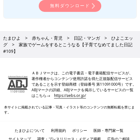
無料ダウンロード
たまひよ
赤ちゃん・育児
日記・マンガ
ひよこエッ
グ
家族でゲームをするとこうなる【子育てなめてました日記
#109】
ＡＢＪマークは、この電子書店・電子書籍配信サービスが、
著作権者からコンテンツ使用許諾を得た正規版配信サービス
であることを示す登録商標（登録番号 第11091000号）です。
ABJマークの詳細、ABJマークを掲示しているサービスの一覧
はこちら→
https://aebs.or.jp/
本サイトに掲載されている記事・写真・イラスト等のコンテンツの無断転載を禁じま
す。
たまひよについて
利用規約
ポリシー
医師・専門家一覧
サイトマップ
調査・プレスリリース・メディア掲載
広告のご相談