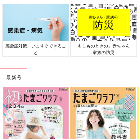
るこ
「もしものときの」赤ちゃん・
日本外来小児科学会リーフレ
家族の防災
ト検討会
最新号