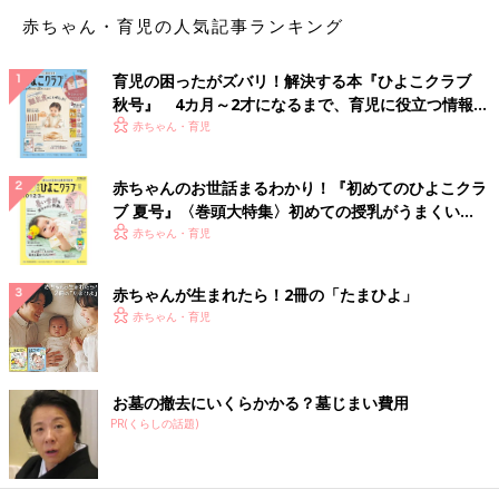
赤ちゃん・育児の人気記事ランキング
育児の困ったがズバリ！解決する本『ひよこクラブ
秋号』 4カ月～2才になるまで、育児に役立つ情報が
いっぱい！
赤ちゃん・育児
赤ちゃんのお世話まるわかり！『初めてのひよこクラ
ブ 夏号』〈巻頭大特集〉初めての授乳がうまくい
く！ おっぱい・ミルクの基本と夏のトラブル 解決テ
赤ちゃん・育児
ク
赤ちゃんが生まれたら！2冊の「たまひよ」
赤ちゃん・育児
お墓の撤去にいくらかかる？墓じまい費用
PR(くらしの話題)