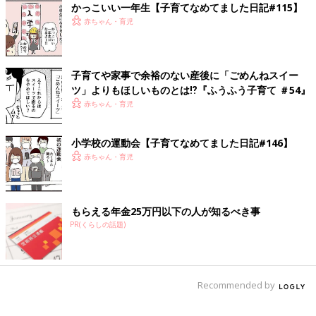
かっこいい一年生【子育てなめてました日記#115】
赤ちゃん・育児
子どもとゲームをするとき、手加減をするかしないかでよく夫と
話し合いになります。
私はまだハンデや手加減はあってもいいと思っているのですが、
子育てや家事で余裕のない産後に「ごめんねスイー
夫は断固拒否。なぞなぞやオセロをするときも手加減ゼロです。
ツ」よりもほしいものとは⁉︎『ふうふう子育て ＃54』
娘に強くなってほしいんだそう…
赤ちゃん・育児
みなさんはどのようにされていますか？？
小学校の運動会【子育てなめてました日記#146】
[ひよこエッグ]
赤ちゃん・育児
都内在住のワーママ。
2015年3月産まれの娘と夫の3人家族。
子育ての記録をブログやインスタグラムで公開中
もらえる年金25万円以下の人が知るべき事
インスタグラム：hiyokoegg11
PR(くらしの話題)
いまどきの小学生は…【子育てなめてま
した日記#106】
Recommended by
本屋さんで小学生向けの雑誌を付録目当てで買
ってもらった娘。 少し中身を見せてもらうと…