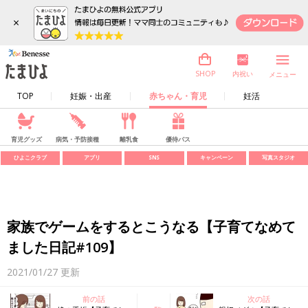
×
内祝い
SHOP
メニュー
TOP
妊娠・出産
赤ちゃん・育児
妊活
育児グッズ
病気・予防接種
離乳食
優待パス
ひよこクラブ
アプリ
SNS
キャンペーン
写真スタジオ
家族でゲームをするとこうなる【子育てなめて
ました日記#109】
2021/01/27
更新
前の話
次の話