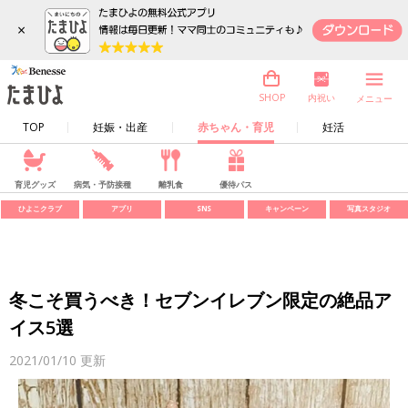
×
内祝い
SHOP
メニュー
TOP
妊娠・出産
赤ちゃん・育児
妊活
育児グッズ
病気・予防接種
離乳食
優待パス
ひよこクラブ
アプリ
SNS
キャンペーン
写真スタジオ
冬こそ買うべき！セブンイレブン限定の絶品ア
イス5選
2021/01/10
更新