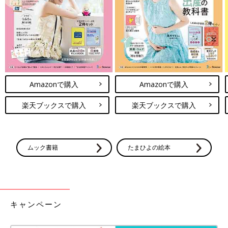
出典：Instagramアカウント「kikikajiri2」
クッキーサンドのアイスはいろいろなものが売られていますが、
この商品はセブンイレブンオリジナルの「バニラ香るクッキーサ
ンド」。ちょうどよい大きさなので、最後まで飽きずにペロリと
食べられるそうですよ。バニラアイスがあっさりめで食べやすい
んだそうです。160円とお手頃価格なのも嬉しいですよね。
Amazonで購入
Amazonで購入
妊娠したら体重管理が気になる！ 甘い
楽天ブックスで購入
楽天ブックスで購入
もの、食べるならどっち!？ 菓子パン・
アイス編【動画】
「食べすぎてはいけないのはわかっているけ
ど、甘いものが食べたい！」という妊婦さんも
多いはず。どうせ食べるなら、少しでも体重管
ムック書籍
たまひよの絵本
理にいいものを…と思うのが妊婦ゴコロという
もの。 管理栄養士さんによると「カロリーだけ
いかがでしたか？セブンイレブンには、冬でもおいしく楽しめる
でなく、体重増加の原因となる血糖値の急激な
アイスがたくさんありましたね。濃厚チョコレート味や甘酸っぱ
上昇を抑えてくれる、食物繊維が多いものを選
いラズベリー味など、味の種類もたくさんあるので、きっとお気
ぶのもポイント」とのこと。じゃあ、実際のと
に入りのアイスが見つかりますよ。お部屋を暖かくして、おいし
ころ、どっちを選べばいいの!? 気になる菓子
キャンペーン
パンやアイスクリームでジャッジしてみまし
いアイスを楽しんでみて！
た。