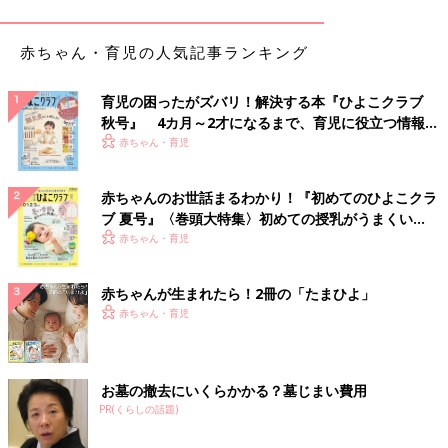
赤ちゃん・育児の人気記事ランキング
育児の困ったがズバリ！解決する本『ひよこクラブ
秋号』 4カ月～2才になるまで、育児に役立つ情報が
いっぱい！
赤ちゃん・育児
赤ちゃんのお世話まるわかり！『初めてのひよこクラ
ブ 夏号』〈巻頭大特集〉初めての授乳がうまくい
く！ おっぱい・ミルクの基本と夏のトラブル 解決テ
赤ちゃん・育児
ク
出典：Instagramアカウント「mki7055」
赤ちゃんが生まれたら！2冊の「たまひよ」
食べ物のせてるさんが購入したのは「imuraya モンブランアイ
赤ちゃん・育児
ス」。ケーキの中で一番モンブランが好きだそうですが、このモ
ンブランアイスも期待以上のおいしさだったそうですよ。アイス
ケーキなら冷凍庫でキープできるので、いつでも大好きなケーキ
お墓の撤去にいくらかかる？墓じまい費用
が味わえるのは魅力的ですよね。
PR(くらしの話題)