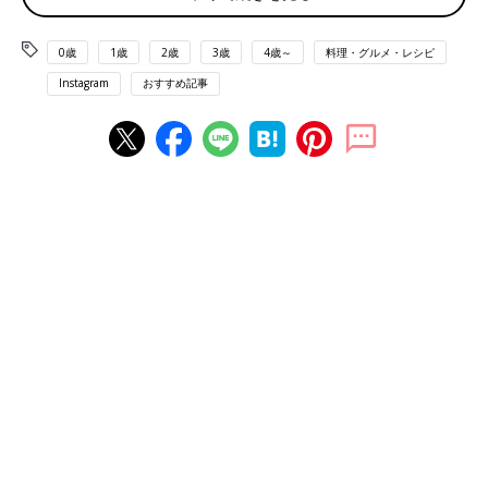
0歳
1歳
2歳
3歳
4歳～
料理・グルメ・レシピ
Instagram
おすすめ記事
出典：Instagramアカウント「kuu102」
セブンイレブン「ひかえめに言って濃厚な ガトーショコラアイ
スバー」を購入したアイスマニアさん。ねっとりして濃いので食
べ応えがあり、チョコ好きにおすすめのおいしさなんだとか。コ
ーヒーとの相性が良いそうなので、ぜひ温かいコーヒーと一緒に
食べてみて！
期待以上のおいしさ♪ モンブランアイス