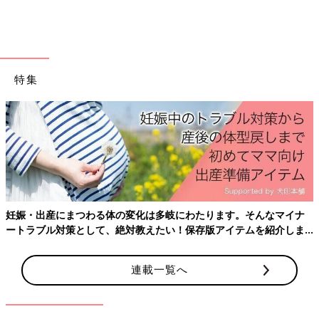
特集
出典：Instagramアカウント「moon681226」
@moon_kateさんが購入したのは、チーズケーキ専門店
Mr.CHEESECAKEとセブンイレブンがコラボしたシリーズ商品。
人気店とのコラボ商品は、やっぱりおいしかったそうですよ！ワ
ッフルコーンのアイスは、カカオラズベリー味でチーズケーキと
妊娠・出産にまつわる体の変化は多岐にわたります。そんなマイナ
の相性も良さそうですよね♪
ートラブル対策として、絶対教えたい！保存版アイテムを紹介しま
す。
ペロッと食べられちゃう！お手頃クッキーサンド
連載一覧へ