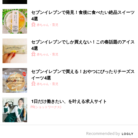
出典：Instagramアカウント「ayakagawa」
セブンイレブンで発見！食後に食べたい絶品スイーツ
アイスの見た目もパッケージも可愛いこのアイスは「ミックスベ
4選
リー マカロンアイス」。見た目が素敵なだけでなく、味もとて
赤ちゃん・育児
もおいしかったそうですよ。ミックスベリーの甘酸っぱい味やか
わいい色味は、女の子ごころをワクワクさせてくれそう！
セブンイレブンでしか買えない！この春話題のアイス
有名店コラボのアイスシリーズは間違いなしのおい
4選
赤ちゃん・育児
しさ！
セブンイレブンで買える！おやつにぴったりチーズス
イーツ4選
赤ちゃん・育児
1日だけ働きたい、を叶える求人サイト
PR(ショットワークス)
Recommended by