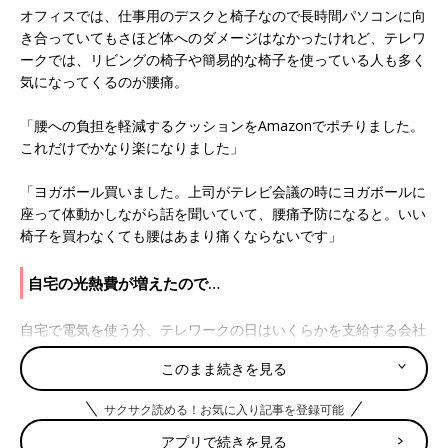
オフィスでは、仕事用のデスクと椅子なので長時間パソコンに向
き合っていてもさほど体へのダメージはなかったけれど、テレワ
ークでは、リビングの椅子や簡易的な椅子を使っている人も多く
気になってくるのが腰痛。
「腰への負担を軽減するクッションをAmazonでポチりました。
これだけでかなり楽になりました」
「ヨガボール買いました。上司がテレビ会議の時にヨガボールに
座って体動かしながら話を聞いていて、腰痛予防になると。いい
椅子を買わなくても腰はあまり痛くならないです」
自宅の光熱費が増えたので…
自宅で電気を使う分、テレワークの日はいくらかを支給する会社
もあるようですが、ほとんどの場合、支給といっても微々たるも
このまま続きを見る
の。
サクサク読める！お気に入り記事を登録可能
「出社していたら昼間の暖房は使ってなかった訳で、これからの
季節、光熱費が気になってマーメイドブランケット買いました」
アプリで続きを見る