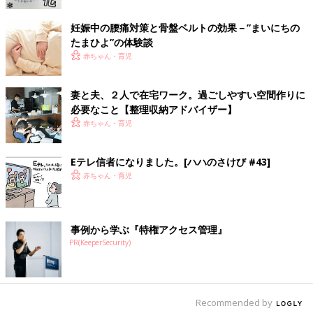
聞こえて困っていました。そこで、夫はワンボックスカーの自家
用車の椅子をたたみ、簡易デスクを置いてテレワークオフィス
妊娠中の腰痛対策と骨盤ベルトの効果－”まいにちの
に。電源もあるし、全面ガラス張りなので、冬でもあったかいみ
たまひよ”の体験談
たいです」
赤ちゃん・育児
「自分の部屋がないので、デスクと椅子をすっぽりと覆う「デス
妻と夫、２人で在宅ワーク。過ごしやすい空間作りに
ク用テント」を検討中。ポップアップ式で簡単に設置でき、使わ
必要なこと【整理収納アドバイザー】
ない時は小さくたたんでしまっておけます。周りから遮断され
赤ちゃん・育児
て、子どもにも邪魔されず集中できそう」
Eテレ信者になりました。[ハハのさけび #43]
ほかにも、ダイニングテーブルやリビングのテーブルの下にも取
赤ちゃん・育児
り付けてマウスや文房具などを収納できる「マウステーブル」、
ソファで仕事をする人におすすめな膝の上に乗せられるパソコン
台など、快適グッズはまだまだありそうです。
事例から学ぶ『特権アクセス管理』
（文・井上裕紀子）
PR(KeeperSecurity)
妻と夫、２人で在宅ワーク。過ごしやす
い空間作りに必要なこと【整理収納アド
バイザー】
新しい生活様式が広がるなか、共働き夫婦が共
Recommended by