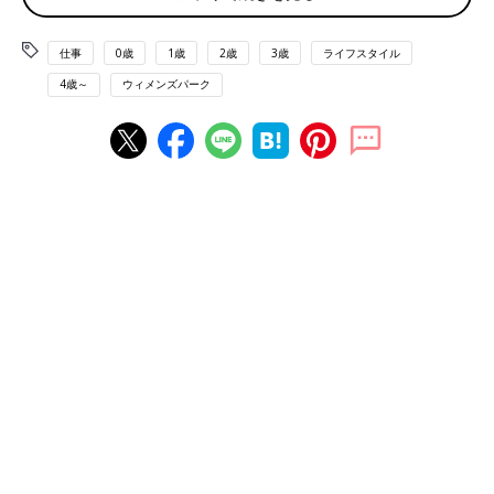
「一人でエアコンつけるのはもったいないので、手首と足首どち
仕事
0歳
1歳
2歳
3歳
ライフスタイル
らにも使えるというレッグウォーマーを買いました。手先が冷え
4歳～
ウィメンズパーク
なくて、これだけでもあたたまります」
「子どもの頃に使ってた足元に置く半畳サイズのホットカーペッ
トを買う予定です」
お仕事グッズの持ち帰りが面倒
自宅と職場のＷオフィスで、荷物が増える、重いで、プチストレ
ス。そんな時は、
「会社から支給されているノートパソコンを持ち帰って使ってい
る人が多い中、出社する時にまた持っていくの繰り返し。重い
し、面倒なのでマウスと充電器だけは自宅と会社の２台持ちに」
「バッグインバッグを買いました。出社と在宅勤務を組み合わせ
るので、仕事セットを双方で使うため、手帳、文房具やイヤホ
ン、ブルーライトメガネなどを入れておけば、さっと机上に出し