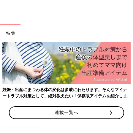
に在宅ワークという家庭も少なくありません。
しかし、ただでさえ広くはない日本の居住環境
で、夫婦が長時間一緒に過ごすとなると、空間
や時間の使い方にも工夫が必要です。夫婦で在
※文中のコメントは、『ウィメンズパーク』の投稿を再編集した
宅ワークをしている整理収納アドバイザーの水
ものです。
谷妙子さんに、共働きで在宅ワークをしやすい
特集
家の作り方について聞きました。
妊娠・出産にまつわる体の変化は多岐にわたります。そんなマイナ
ートラブル対策として、絶対教えたい！保存版アイテムを紹介しま
す。
連載一覧へ