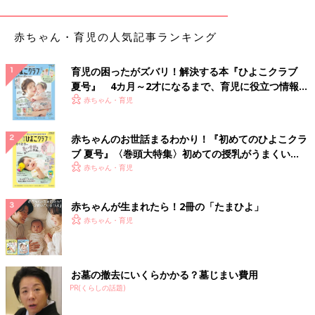
て使えるので便利です」
赤ちゃん・育児の人気記事ランキング
「出社日は、テレワークで使っているパソコンを持っていかない
とならないので、軽めの斜めがけできるパソコン鞄を購入し、通
勤してます」
育児の困ったがズバリ！解決する本『ひよこクラブ
夏号』 4カ月～2才になるまで、育児に役立つ情報が
いっぱい！
赤ちゃん・育児
Web会議で写る自分の顔に愕然！
Web会議で写る自分の顔に落ち込みます。部屋の電気だと影がで
赤ちゃんのお世話まるわかり！『初めてのひよこクラ
きて余計にたるみやくすみが目立つんですよね。
ブ 夏号』〈巻頭大特集〉初めての授乳がうまくい
く！ おっぱい・ミルクの基本と夏のトラブル 解決テ
赤ちゃん・育児
「ZoomなどでWeb会議を行う際、PC内臓のカメラだと顔色も
ク
悪く、老けて見えるのが気になっていました。若い女子社員に勧
赤ちゃんが生まれたら！2冊の「たまひよ」
められたWebカメラを取り付けたら、オートフォーカス機能や光
赤ちゃん・育児
補正で顔色もいい感じ」
「Zoomで参加者の顔が並んだ時、しわたるみがあからさまで落
お墓の撤去にいくらかかる？墓じまい費用
ち込みます…。デスク専用のライトを買ったらイキイキとした印
PR(くらしの話題)
象に」