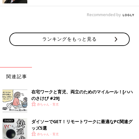
自宅デスクを快適なオフィスに
Recommended by
デスク周りをチューンナップすれば、仕事の効率もUP！ 自腹
で買うのは悔しいけれど…。
ランキングをもっと見る
「会社から支給されているのがノートなので、出社時のようにバ
リバリ仕事をするにはディスプレイとキーボード必須。キーボー
ド、ディスプレイ台、Bluetoothイヤホンはあると効率が違いま
す」
「書見台は、タブレットや資料を置くのに便利です。スマートフ
関連記事
ォンスタンドも考え中です」
在宅ワークと育児、両立のためのマイルール！[ハハ
第二のオフィスを作ってしまおう
のさけび #29]
赤ちゃん・育児
書斎のある家ならテレワークに支障はないけれど、リビングでテ
レワークというご家庭が多いようです。家族は、テレビも見られ
ダイソーでGET！リモートワークに最適なPC関連グ
ず、ひたすら静かに、静かに…。
ッズ5選
赤ちゃん・育児
「今は夫も私もリビングで仕事していますが、互いの会議の声が