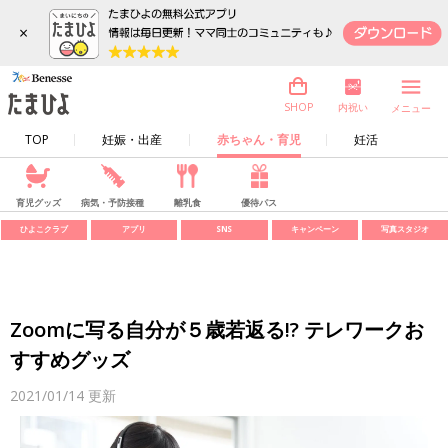
×
内祝い
SHOP
メニュー
TOP
妊娠・出産
赤ちゃん・育児
妊活
育児グッズ
病気・予防接種
離乳食
優待パス
ひよこクラブ
アプリ
SNS
キャンペーン
写真スタジオ
Zoomに写る自分が５歳若返る!? テレワークお
すすめグッズ
2021/01/14
更新