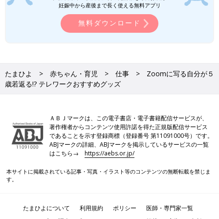
妊娠中から産後まで長く使える無料アプリ
無料ダウンロード
たまひよ
赤ちゃん・育児
仕事
Zoomに写る自分が５
歳若返る!? テレワークおすすめグッズ
ＡＢＪマークは、この電子書店・電子書籍配信サービスが、
著作権者からコンテンツ使用許諾を得た正規版配信サービス
であることを示す登録商標（登録番号 第11091000号）です。
ABJマークの詳細、ABJマークを掲示しているサービスの一覧
はこちら→
https://aebs.or.jp/
本サイトに掲載されている記事・写真・イラスト等のコンテンツの無断転載を禁じま
す。
たまひよについて
利用規約
ポリシー
医師・専門家一覧