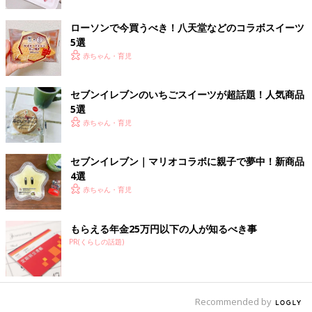
ローソンで今買うべき！八天堂などのコラボスイーツ
5選
赤ちゃん・育児
セブンイレブンのいちごスイーツが超話題！人気商品
5選
赤ちゃん・育児
セブンイレブン｜マリオコラボに親子で夢中！新商品
4選
赤ちゃん・育児
もらえる年金25万円以下の人が知るべき事
PR(くらしの話題)
出典：Instagramアカウント「miii.82」
わたぽんさんが購入したのは「しっとりいちごパン」。いちごク
リームやいちごバターが入り、生地もいちごの風味がしっかりと
感じられたそうです。いちごづくしのパンになっているようです
Recommended by