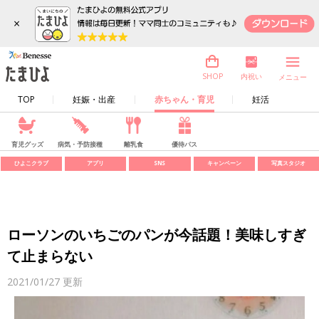
×
内祝い
SHOP
メニュー
TOP
妊娠・出産
赤ちゃん・育児
妊活
育児グッズ
病気・予防接種
離乳食
優待パス
ひよこクラブ
アプリ
SNS
キャンペーン
写真スタジオ
ローソンのいちごのパンが今話題！美味しすぎ
て止まらない
2021/01/27
更新