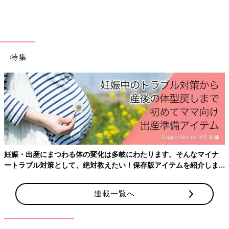
ね。
ローソンのチョコに鬼滅の刃も登場！今
話題のスイーツ4選
ローソンにはたくさんの美味しいスイーツがあ
特集
りますが、チョコスイーツは定番中の定番。今
ローソンで人気のチョコスイーツをインスタグ
ラムの投稿からご紹介します。お店でもぜひチ
ェックしてみてくださいね！
ローソンで今続々と発売されているいちごのパンをご紹介しまし
た。ぜひ、一度お試ししてみてくださいね。
(文：まり)
※記事内容でご紹介している投稿、リンク先は、削除される場合
があります。あらかじめご了承ください。
妊娠・出産にまつわる体の変化は多岐にわたります。そんなマイナ
※記事の内容は記載当時の情報であり、現在と異なる場合があり
ートラブル対策として、絶対教えたい！保存版アイテムを紹介しま
ます。
す。
連載一覧へ