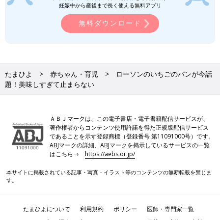
妊娠中から産後まで長く使える無料アプリ
無料ダウンロード
たまひよ
赤ちゃん・育児
ローソンのいちごのパンが今話
題！美味しすぎて止まらない
ＡＢＪマークは、この電子書店・電子書籍配信サービスが、
著作権者からコンテンツ使用許諾を得た正規版配信サービス
であることを示す登録商標（登録番号 第11091000号）です。
ABJマークの詳細、ABJマークを掲示しているサービスの一覧
はこちら→
https://aebs.or.jp/
本サイトに掲載されている記事・写真・イラスト等のコンテンツの無断転載を禁じま
す。
たまひよについて
利用規約
ポリシー
医師・専門家一覧