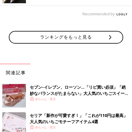
Recommended by
ランキングをもっと見る
関連記事
出典：Instagramアカウント「meronpan808」
メロンパン暮らしさんが購入したのは「いちごメロンパン」。中
セブン-イレブン、ローソン…「リピ買い必須」「絶
に入っているホイップクリームの量も多く、いちごの果肉クリー
妙なバランスがたまらない」大人気のいちごスイーツ
ムはいちごのつぶつぶ食感が楽しめたそうです。いちごをしっか
4選
赤ちゃん・育児
り感じられそうなパンですね。
いちごバター入り！「しっとりいちごパン」
セリア「新作が可愛すぎ！」「これが110円は最高」
大人気のいちごモチーフアイテム4選
赤ちゃん・育児