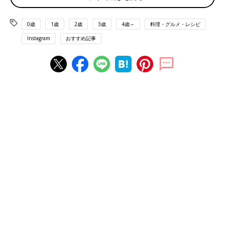
れうさんがお昼ご飯に食べたのは「いちごカスタード」。パンは
ふわふわ、いちごは程よい酸味があり美味しかったそうです。カ
0歳
1歳
2歳
3歳
4歳～
料理・グルメ・レシピ
スタードクリームもいちごに合いそうですね。
Instagram
おすすめ記事
抹茶といちごが美味しい！「いちごミルク」