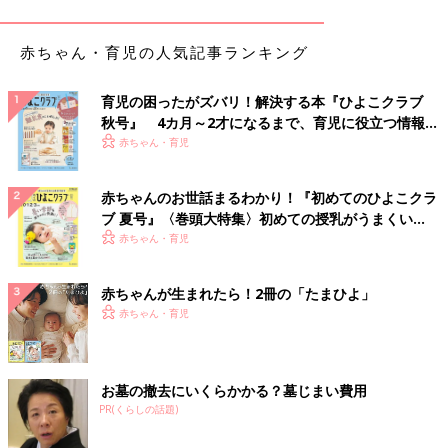
赤ちゃん・育児の人気記事ランキング
育児の困ったがズバリ！解決する本『ひよこクラブ
秋号』 4カ月～2才になるまで、育児に役立つ情報が
出典：Instagramアカウント「may216」
いっぱい！
赤ちゃん・育児
紗月010さんが購入したのは抹茶入り食パンを使用し、いちごが
サンドされた「いちごミルク」。抹茶を感じるパンといちごの相
赤ちゃんのお世話まるわかり！『初めてのひよこクラ
性が良くて美味しかったそうです。
ブ 夏号』〈巻頭大特集〉初めての授乳がうまくい
く！ おっぱい・ミルクの基本と夏のトラブル 解決テ
赤ちゃん・育児
いちごチョコ入り！「いちごメロンパン」
ク
赤ちゃんが生まれたら！2冊の「たまひよ」
赤ちゃん・育児
お墓の撤去にいくらかかる？墓じまい費用
PR(くらしの話題)