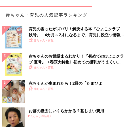
赤ちゃん・育児の人気記事ランキング
育児の困ったがズバリ！解決する本『ひよこクラブ
秋号』 4カ月～2才になるまで、育児に役立つ情報が
出典：Instagramアカウント「may216」
いっぱい！
赤ちゃん・育児
紗月010さんが購入したのは抹茶入り食パンを使用し、いちごが
サンドされた「いちごミルク」。抹茶を感じるパンといちごの相
赤ちゃんのお世話まるわかり！『初めてのひよこクラ
性が良くて美味しかったそうです。
ブ 夏号』〈巻頭大特集〉初めての授乳がうまくい
く！ おっぱい・ミルクの基本と夏のトラブル 解決テ
赤ちゃん・育児
いちごチョコ入り！「いちごメロンパン」
ク
赤ちゃんが生まれたら！2冊の「たまひよ」
赤ちゃん・育児
お墓の撤去にいくらかかる？墓じまい費用
PR(くらしの話題)