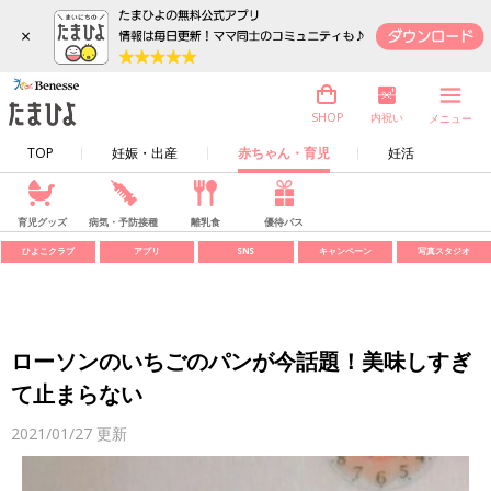
×
内祝い
SHOP
メニュー
TOP
妊娠・出産
赤ちゃん・育児
妊活
育児グッズ
病気・予防接種
離乳食
優待パス
ひよこクラブ
アプリ
SNS
キャンペーン
写真スタジオ
ローソンのいちごのパンが今話題！美味しすぎ
て止まらない
2021/01/27
更新