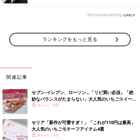
Recommended by
ランキングをもっと見る
関連記事
出典：Instagramアカウント「meronpan808」
メロンパン暮らしさんが購入したのは「いちごメロンパン」。中
セブン-イレブン、ローソン…「リピ買い必須」「絶
に入っているホイップクリームの量も多く、いちごの果肉クリー
妙なバランスがたまらない」大人気のいちごスイーツ
ムはいちごのつぶつぶ食感が楽しめたそうです。いちごをしっか
4選
赤ちゃん・育児
り感じられそうなパンですね。
いちごバター入り！「しっとりいちごパン」
セリア「新作が可愛すぎ！」「これが110円は最高」
大人気のいちごモチーフアイテム4選
赤ちゃん・育児