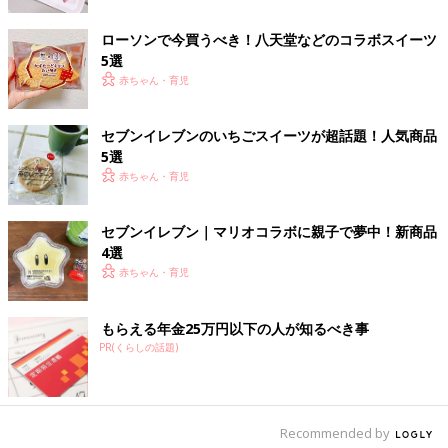
ローソンで今買うべき！八天堂などのコラボスイーツ
5選
赤ちゃん・育児
セブンイレブンのいちごスイーツが超話題！人気商品
5選
赤ちゃん・育児
セブンイレブン｜マリオコラボに親子で夢中！新商品
4選
赤ちゃん・育児
もらえる年金25万円以下の人が知るべき事
PR(くらしの話題)
出典：Instagramアカウント「miii.82」
わたぽんさんが購入したのは「しっとりいちごパン」。いちごク
リームやいちごバターが入り、生地もいちごの風味がしっかりと
感じられたそうです。いちごづくしのパンになっているようです
Recommended by