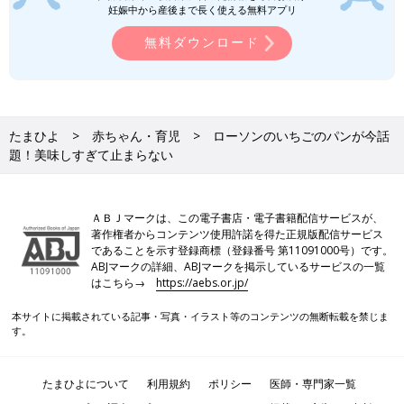
妊娠中から産後まで長く使える無料アプリ
無料ダウンロード
たまひよ
赤ちゃん・育児
ローソンのいちごのパンが今話
題！美味しすぎて止まらない
ＡＢＪマークは、この電子書店・電子書籍配信サービスが、
著作権者からコンテンツ使用許諾を得た正規版配信サービス
であることを示す登録商標（登録番号 第11091000号）です。
ABJマークの詳細、ABJマークを掲示しているサービスの一覧
はこちら→
https://aebs.or.jp/
本サイトに掲載されている記事・写真・イラスト等のコンテンツの無断転載を禁じま
す。
たまひよについて
利用規約
ポリシー
医師・専門家一覧