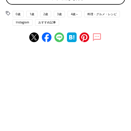
れうさんがお昼ご飯に食べたのは「いちごカスタード」。パンは
ふわふわ、いちごは程よい酸味があり美味しかったそうです。カ
0歳
1歳
2歳
3歳
4歳～
料理・グルメ・レシピ
スタードクリームもいちごに合いそうですね。
Instagram
おすすめ記事
抹茶といちごが美味しい！「いちごミルク」