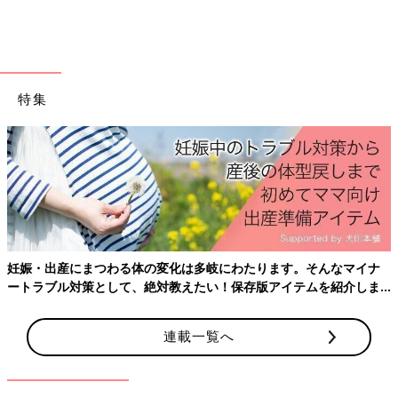
ね。
ローソンのチョコに鬼滅の刃も登場！今
話題のスイーツ4選
ローソンにはたくさんの美味しいスイーツがあ
特集
りますが、チョコスイーツは定番中の定番。今
ローソンで人気のチョコスイーツをインスタグ
ラムの投稿からご紹介します。お店でもぜひチ
ェックしてみてくださいね！
ローソンで今続々と発売されているいちごのパンをご紹介しまし
た。ぜひ、一度お試ししてみてくださいね。
(文：まり)
※記事内容でご紹介している投稿、リンク先は、削除される場合
があります。あらかじめご了承ください。
妊娠・出産にまつわる体の変化は多岐にわたります。そんなマイナ
※記事の内容は記載当時の情報であり、現在と異なる場合があり
ートラブル対策として、絶対教えたい！保存版アイテムを紹介しま
ます。
す。
連載一覧へ