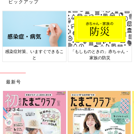
ピックアップ
出典：Instagramアカウント「ppppnnku」
「ディズニー ツイステッドワンダーランド」のセブンイレブン
限定品、タンブラーとエコバッグを購入した月子さん。エコバッ
グは生地も厚く、コンビニ弁当が傾かないような形になっている
んだそうですよ。色違いの商品もあるそうで、全部欲しくなって
感染症対策、いますぐできるこ
「もしものときの」赤ちゃん・
しまいそうなかわいさですよね！
と
家族の防災
絶品揃い！セブンイレブンのおすすめチ
ョコスイーツ4選
最新号
寒い時期には、おうちでゆっくりチョコスイー
ツを楽しむ…なんて素敵ですよね。セブンイレ
ブンには、おやつにピッタリのチョコスイーツ
がたくさん揃っていますよ！今回は、インスタ
グラムの投稿からセブンイレブンの人気チョコ
いかがでしたか？どの雑貨もかわいいデザインと高い機能性で、
スイーツを集めてみました。ぜひ試してみて！
今すぐ欲しくなってしまいますよね。すぐに売切れてしまう商品
もあるそうなので、セブンイレブンへ立ち寄った時には限定雑貨
や限定付録をチェックしてみて！