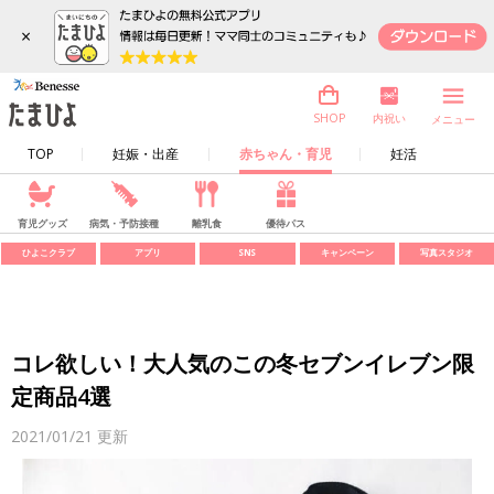
×
内祝い
SHOP
メニュー
TOP
妊娠・出産
赤ちゃん・育児
妊活
育児グッズ
病気・予防接種
離乳食
優待パス
ひよこクラブ
アプリ
SNS
キャンペーン
写真スタジオ
コレ欲しい！大人気のこの冬セブンイレブン限
定商品4選
2021/01/21
更新