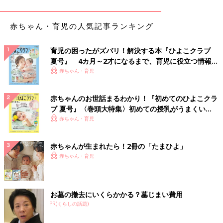
赤ちゃん・育児の人気記事ランキング
育児の困ったがズバリ！解決する本『ひよこクラブ
夏号』 4カ月～2才になるまで、育児に役立つ情報が
いっぱい！
赤ちゃん・育児
赤ちゃんのお世話まるわかり！『初めてのひよこクラ
ブ 夏号』〈巻頭大特集〉初めての授乳がうまくい
く！ おっぱい・ミルクの基本と夏のトラブル 解決テ
赤ちゃん・育児
ク
赤ちゃんが生まれたら！2冊の「たまひよ」
赤ちゃん・育児
お墓の撤去にいくらかかる？墓じまい費用
PR(くらしの話題)