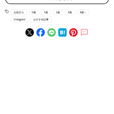
お役立ち
0歳
1歳
2歳
3歳
4歳～
Instagram
おすすめ記事
出典：Instagramアカウント「taekobeautym」
雑誌「InRed」のセブンイレブン限定付録は、とてもキュートな
リップ型の自撮りライト。クリップになっている部分をPCに付
ければ、正面からの光でwebカメラの顔写りが良くなるというも
のです。オンライン会議やオンライン飲み会でも顔映えがかない
そうですよね♪ ミラーに付ければ、顔が明るく映ってメイクしや
すいというのも◎
かわいすぎて使うのがもったいないほど⁉マルチケ
ース