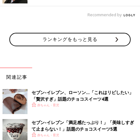
出典：Instagramアカウント「maimai.19651021」
セブンイレブン限定で、「チョコラBB」を2本買うと貰えるとい
Recommended by
う「うさまるマルチケース」をGETしたひぐさん。LINEスタンプ
で大人気となったキャラクター付きのマルチケースは、かわいす
ぎて使うのがもったいないほどですよね。ドリンクと共に癒され
そう！
ランキングをもっと見る
おしゃれでかわいい！保温保冷機能で実用性もバッ
チリ
関連記事
セブン-イレブン、ローソン…「これはリピしたい」
「贅沢すぎ」話題のチョコスイーツ4選
赤ちゃん・育児
セブン-イレブン「満足感たっぷり！」「美味しすぎ
て止まらない！」話題のチョコスイーツ5選
赤ちゃん・育児