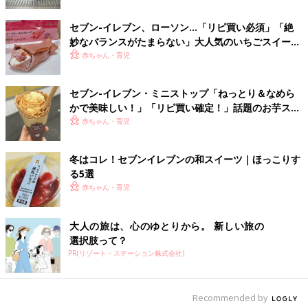
セブン-イレブン、ローソン…「リピ買い必須」「絶
妙なバランスがたまらない」大人気のいちごスイーツ
4選
赤ちゃん・育児
セブン-イレブン・ミニストップ「ねっとり＆なめら
かで美味しい！」「リピ買い確定！」話題のお芋スイ
ーツ4選
赤ちゃん・育児
冬はコレ！セブンイレブンの和スイーツ｜ほっこりす
る5選
赤ちゃん・育児
出典：Instagramアカウント「petit_bonheur100」
petit_bonheur100さんが購入したのは、雑誌「otona MUSE」の
大人の旅は、心のゆとりから。 新しい旅の
セブンイレブン限定付録。紀伊国屋とケイタマルヤマがコラボし
選択肢って？
たトートバッグと、保温・保冷巾着のセットだそうで、紅白の色
PR(リゾート・ステーション株式会社)
もおしゃれなデザインも、とても素敵ですよね。保温・保冷巾着
は、トートバッグにすっぽり入るサイズだそうで、毎日のお買い
物に大活躍しそう！
Recommended by