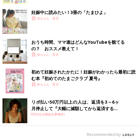
妊娠中に読みたい！3冊の「たまひよ」
赤ちゃん・育児
おうち時間、ママ達はどんなYouTubeを観てる
の？ おススメ教えて！
赤ちゃん・育児
初めて妊娠されたかたに！妊娠がわかったら最初に読
む本『初めてのたまごクラブ 夏号』
赤ちゃん・育児
リボ払い50万円以上の人は、返済を3～6ヶ
月停止して『大幅に減額してから返済する...
PR(渋谷法務総合事務所)
Recommended by