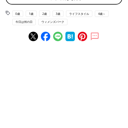
るので、それ自体を禁止するのははばかれます…」
YouTubeとのつき合い方、どうすればいい？ といった声がたく
0歳
1歳
2歳
3歳
ライフスタイル
4歳～
さん聞こえてきます。
今日は何の日
ウィメンズパーク
口コミサイト『ウィメンズパーク』のママたちの対策を聞いてみ
ました。
「『動画を見たらママは分かるからね！』と言うことで抑止して
ます。履歴は大人がマメにチェックしています」
「もし、怪しげな履歴があったら、ただ取り上げるのではなく
『お母さん、そういう動画は嫌い』と言うのも効果があるみたい
です」
「完全に防ぐことは不可能なのが現状だと思っています。子ども
にひとりでスマホやタブレットを操作させないことしか対策がな
い…」
「100％の制限は無理なので、YouTubeアプリ削除、safariも使
用できないようにしています。ただ、ゲームアプリからYouTube
が観られるものもあります。ネットにつながっている以上、いろ