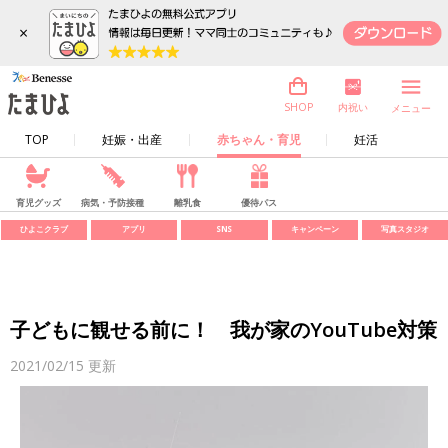
×
内祝い
SHOP
メニュー
TOP
妊娠・出産
赤ちゃん・育児
妊活
育児グッズ
病気・予防接種
離乳食
優待パス
ひよこクラブ
アプリ
SNS
キャンペーン
写真スタジオ
子どもに観せる前に！ 我が家のYouTube対策
2021/02/15
更新