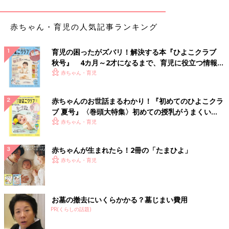
いろなところに罠があります。なので、小学生のうちは親と一緒
でないと使用できないようにしています」
赤ちゃん・育児の人気記事ランキング
「動画は必ず親も一緒に見る。また、自分たちがきちんと対策し
ていてもお友だちが観ていたら目にすることもあり得ます。友人
育児の困ったがズバリ！解決する本『ひよこクラブ
宅に行くなら何をしているのかよく話を聞くなどが必要ですよ
秋号』 4カ月～2才になるまで、育児に役立つ情報が
ね」
いっぱい！
赤ちゃん・育児
親と一緒に観る。また、子どもだけで観た時は履歴をまめにチェ
赤ちゃんのお世話まるわかり！『初めてのひよこクラ
ックをして、親が目を光らせておくことが大切ですね。
ブ 夏号』〈巻頭大特集〉初めての授乳がうまくい
く！ おっぱい・ミルクの基本と夏のトラブル 解決テ
赤ちゃん・育児
また、パソコンやiPhoneの“制限付きモード”の設定はＯＮになっ
ク
ていますか？
赤ちゃんが生まれたら！2冊の「たまひよ」
「YouTubeを制限付きモードにすると、不適切な動画をできる限
赤ちゃん・育児
り排除してくれます。この制限付きモードは、コミュニティによ
る報告、動画の年齢制限設定などの情報をもとに特定し除外され
ています」
お墓の撤去にいくらかかる？墓じまい費用
PR(くらしの話題)
「私のアカウントを使って、制限付きモードをオンにします。た
だ、それでも観せたくないのに観られてしまう動画があるので完