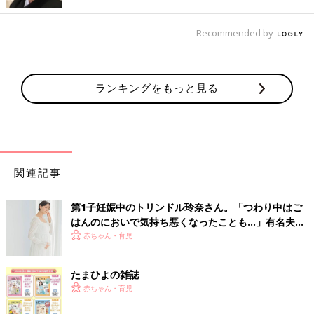
全にシャットアウトはできていませんが…」
Recommended by
ほかにも自動でフィルターがかけられるだけではなくYouTubeを
見る時間の制限をかけることも可能なYouTube Kidsというアプ
リもあります。
楽しく、安全に、そして安心してYouTubeを楽しみたいものです
ランキングをもっと見る
ね。
（文・井上裕紀子）
■文中のコメントはすべて、『ウィメンズパーク』の投稿からの
抜粋です。
※この記事は「たまひよONLINE」で過去に公開されたもので
関連記事
す。
第1子妊娠中のトリンドル玲奈さん。「つわり中はご
はんのにおいで気持ち悪くなったことも…」有名夫婦
のYouTubeから学んだ夫がつわり中にしたことと
赤ちゃん・育児
は？（たまひよ独占インタビュー後編）
たまひよの雑誌
赤ちゃん・育児