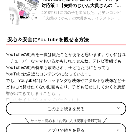
対応策！【夫婦のじかん大貫さんの「マ
マ芸人日記」#35】
2018年3月に男の子を出産した、お笑いコンビ
「夫婦のじかん」の大貫さん。イラストレータ
ー兼漫画家としても活躍中です。よしもと芸
人・イラスト業・ママと毎日大忙しの大貫さん
によるのコラム連載「ママ芸人日記」第35回で
安心＆安全にYouTubeを観せる方法
す。
YouTubeの動画を一度は観たことがあると思います。なかにはユ
ーチューバーなママもいるかもしれませんね。テレビ番組でも
YouTubeの動画特集も放送され、子どもたちにとっても
YouTubeは身近なコンテンツになっています。
でも、Youyubeにはショッキングな映像やアダルトな映像など子
どもには見せたくない動画もあり、子ども任せにしておくと悪影
響が出てきてしまうことも…。
口コミサイト『ウィメンズパーク』にも、
このまま続きを見る
「YouTubeで大人が観るようないかがわしいものを観ていたこと
がわかりました。時間や曜日は制限していたけれど、内容までは
サクサク読める！お気に入り記事を登録可能
制限していませんでした。YouTubeは自由工作の参考にもしてい
アプリで続きを見る