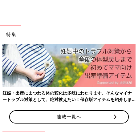
特集
出典：Instagramアカウント「sanko860」
さんこさんは155円で500g入りのオートミールをセレクト！麺つ
ゆやバターを混ぜ、焼きおにぎり風にして食べたんだとか。コス
パが良く、ダイエットや健康にも効果的とのことで、馴染みのな
い方も試してみる価値ありですね！
妊娠・出産にまつわる体の変化は多岐にわたります。そんなマイナ
ートラブル対策として、絶対教えたい！保存版アイテムを紹介しま
【業務スーパー】休日ランチに簡単どん
す。
ぶりはいかが？
連載一覧へ
食材の取り揃えが豊富な業務スーパーでは、時
短調理に便利なアイテムが大人気！中でも業務
スーパーの食材をどんぶりメニューは超時短メ
ニュー！お子さんが喜ぶメニューから人気の定