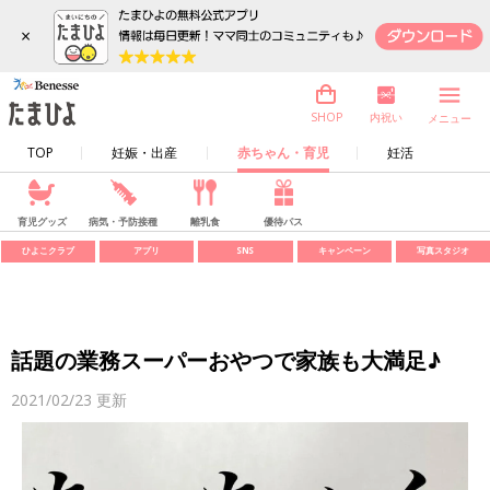
×
内祝い
SHOP
メニュー
TOP
妊娠・出産
赤ちゃん・育児
妊活
育児グッズ
病気・予防接種
離乳食
優待パス
ひよこクラブ
アプリ
SNS
キャンペーン
写真スタジオ
話題の業務スーパーおやつで家族も大満足♪
2021/02/23
更新