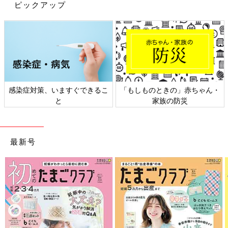
ピックアップ
番メニューまで、さまざまな業スーどんぶりを
業務スーパーの商品をストックしておけば、いつでも美味しいお
紹介します。
やつで小腹を満たすことができますよね！どのおやつもとても美
味しそうで、思わず全部買ってみたくなりそうです♪ ぜひみなさ
んも店頭でチェックしてみてくださいね！
(文・ナキナキ)
※記事内容でご紹介している投稿、リンク先は、削除される場合
があります。あらかじめご了承ください。
感染症対策、いますぐできるこ
「もしものときの」赤ちゃん・
※記事の内容は記載当時の情報であり、現在と異なる場合があり
と
家族の防災
ます。
※記事内の価格はすべて税抜き、2021年2月時点のものです。
最新号