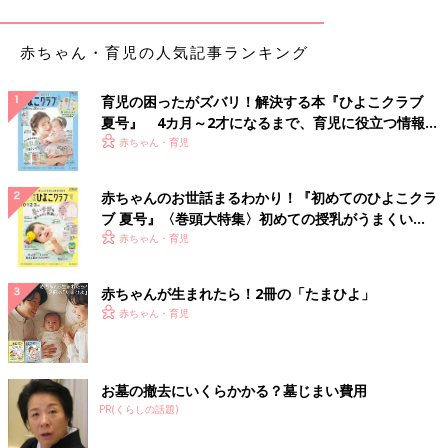
赤ちゃん・育児の人気記事ランキング
育児の困ったがズバリ！解決する本『ひよこクラブ
夏号』 4カ月～2才になるまで、育児に役立つ情報が
いっぱい！
赤ちゃん・育児
赤ちゃんのお世話まるわかり！『初めてのひよこクラ
ブ 夏号』〈巻頭大特集〉初めての授乳がうまくい
く！ おっぱい・ミルクの基本と夏のトラブル 解決テ
赤ちゃん・育児
ク
赤ちゃんが生まれたら！2冊の「たまひよ」
赤ちゃん・育児
出典：Instagramアカウント「mroomi___」
こちらのたい焼きは、冷凍のままラップをせずに電子レンジで温
めることで食べられるそうです。生地はふわふわで、中には粒あ
お墓の撤去にいくらかかる？墓じまい費用
んが入っているんだとか♪ ホカホカおやつがすぐに食べられるの
PR(くらしの話題)
は嬉しいですよね。