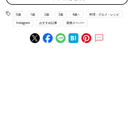
0歳
1歳
2歳
3歳
4歳～
料理・グルメ・レシピ
Instagram
おすすめ記事
業務スーパー
出典：Instagramアカウント「saki_gyosu」
こちらは紗季さんがリピートしているというお徳用キャンディチ
ーズ。240g入りで、キャンディチーズが50個入っていたそうで
す。お子さんがおやつや朝ごはんに食べてもすぐにはなくならな
い程の量とのこと♪
レンジで1分！簡単ふわふわ食感おやつ