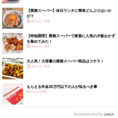
【業務スーパー】休日ランチに簡単どんぶりはいか
出典：Instagramアカウント「totomoka23」
が？
トトモカさんのお宅で家族みんなが気にいっているというのがこ
赤ちゃん・育児
ちらのエンジェルバイツチョコ。大人も子どもも美味しく食べら
れる味だそうで、トースターで1分温めると中のチョコがとろっ
【時短調理】業務スーパーで家族に人気の夕飯おかず
と溶けて、さらに人気度UPとのこと！
を集めてみた！
赤ちゃん・育児
コスパ◎のオートミールで健康おやつ
大人気！大容量の業務スーパー商品はコチラ！
赤ちゃん・育児
もらえる年金25万円以下の人が知るべき事
PR(くらしの話題)
Recommended by