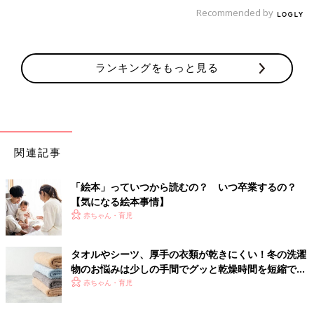
Recommended by
「私は物足りなかったです。上の子の卒業式を体験しているから
かもしれません。
伴奏の生徒の紹介はなく、練習が少ないせいか何度も間違えてか
ランキングをもっと見る
わいそうでした。
毎回、卒業式での６年生と５年生の合唱のハモりが素晴らしく、
また掛け合いで５年生が自分たちが最高学年になる！という誇り
を持ったようにも思えます。
その経験ができない今年の５年生は、かわいそうと私は思ってい
ます」
関連記事
「こういう無駄に見えるものほど、いい経験になると思っていま
「絵本」っていつから読むの？ いつ卒業するの？
す。
【気になる絵本事情】
式典の緊張感ある雰囲気って、人生ではそう経験できないし。
赤ちゃん・育児
我が子はもう大きいのですが“卒業式でPTA会長さんが、涙をこ
らえて祝辞を述べてくれたことが、今も忘れられない”と、言っ
タオルやシーツ、厚手の衣類が乾きにくい！冬の洗濯
ています」
物のお悩みは少しの手間でグッと乾燥時間を短縮でき
る！
赤ちゃん・育児
「卒業式は人生で多くても５回。式典のマナーを学べる、貴重な
機会だと思っているので、短縮は残念でなりません」