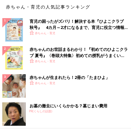
「卒業式は短縮で十分だと思いました。子どもも面倒くさがり屋
赤ちゃん・育児の人気記事ランキング
なので、サバサバしたもんです。
でも、さすがに泣けなかった。私は涙腺緩めなんですが、体育館
は開け放たれて半分野外みたいな感じだし、余韻に浸る時間はな
育児の困ったがズバリ！解決する本『ひよこクラブ
いし。
秋号』 4カ月～2才になるまで、育児に役立つ情報が
休校で子どもたちと先生に距離感ができてしまい、あっさりした
いっぱい！
赤ちゃん・育児
もんでした。
卒業式の短縮よりも、その前の休校のダメージが大きかった感じ
赤ちゃんのお世話まるわかり！『初めてのひよこクラ
です」
ブ 夏号』〈巻頭大特集〉初めての授乳がうまくい
く！ おっぱい・ミルクの基本と夏のトラブル 解決テ
赤ちゃん・育児
「いい式でした。泣いたか？ というか、卒業式で泣く必要って
ク
あります？」
赤ちゃんが生まれたら！2冊の「たまひよ」
赤ちゃん・育児
無駄なことこそいい経験になる、物足りないという
声も
お墓の撤去にいくらかかる？墓じまい費用
PR(くらしの話題)
しかし一方で、やはり短縮された卒業式に不満を抱く声も届きま
した。