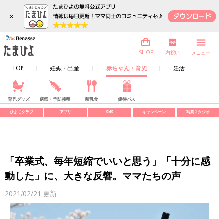
×
内祝い
SHOP
メニュー
TOP
妊娠・出産
赤ちゃん・育児
妊活
育児グッズ
病気・予防接種
離乳食
優待パス
ひよこクラブ
アプリ
SNS
キャンペーン
写真スタジオ
「卒業式、毎年短縮でいいと思う」「十分に感
動した」に、大きな反響。ママたちの声
2021/02/21
更新