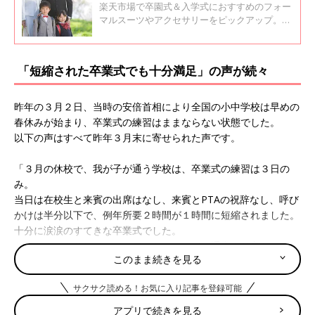
楽天市場で卒園式＆入学式におすすめのフォー
マルスーツやアクセサリーをピックアップ。こ
ちらはママ編です。 人気モデルは入荷待ちで発
送まで時間がかかったり、需要の高いサイズか
ら売り切れるので、これだ！と、思った商品は
「短縮された卒業式でも十分満足」の声が続々
早めにポチッとをお勧めします。
昨年の３月２日、当時の安倍首相により全国の小中学校は早めの
春休みが始まり、卒業式の練習はままならない状態でした。
以下の声はすべて昨年３月末に寄せられた声です。
「３月の休校で、我が子が通う学校は、卒業式の練習は３日の
み。
当日は在校生と来賓の出席はなし、来賓とPTAの祝辞なし、呼び
かけは半分以下で、例年所要２時間が１時間に短縮されました。
十分に涙涙のすてきな卒業式でした。
とてもすっきりしていて、アットホームで、通常より良かったか
このまま続きを見る
も。毎年これでいいと思いました」
サクサク読める！お気に入り記事を登録可能
「練習１日、本番１時間の短縮版でした。
“個々の生徒に卒業証書を授与する”は死守でき、来賓、PTA挨拶
アプリで続きを見る