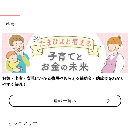
の卒業式なんだろうと、ずっと疑問でした」
特集
昔は保護者、教職員だけでなく、地域で卒業を祝おうという空気
が強かったように思います。それはすばらしいことだとは思うの
ですが、こんな声も。
「子ども目線で“この人誰？”という人が、学校名を変えればどこ
でも使えるような祝辞を述べても、心に響かない。
時代にそぐわないと思っています」
妊娠・出産・育児にかかる費用やもらえる補助金・助成金をわかり
これも時代の流れなのかもしれません。
やすく解説！
連載一覧へ
【卒業式と入学式の気になるあれこれ】
祖父母も来るもの？ママの服装は？
『ウィメンズパーク』では卒業・入学について
のお悩みが見られました。みんなどんなことで
ピックアップ
悩んでいるのでしょうか？