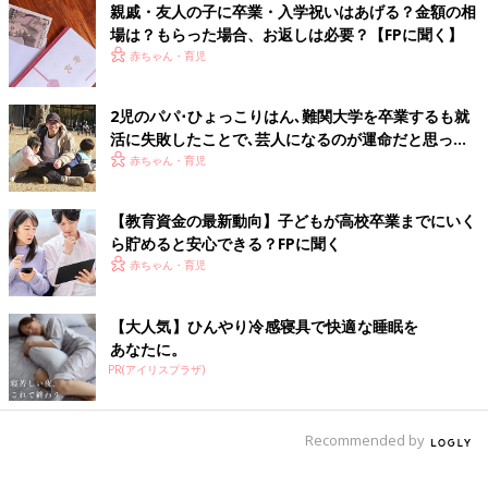
親戚・友人の子に卒業・入学祝いはあげる？金額の相
「PTA役員として昨年、今年と２年連続で出席しています。
場は？もらった場合、お返しは必要？【FPに聞く】
昨年は５年生＆６年生の呼びかけ、子どもたちの歌声、５年生の
赤ちゃん・育児
リコーダー演奏による卒業生退場など、しっかり練習したであろ
う完璧な仕上がりは、親でない私でも感動でした。
2児のパパ･ひょっこりはん､難関大学を卒業するも就
対して今年は在校生なし、歌は１曲、退場時は録音の演奏。
活に失敗したことで､芸人になるのが運命だと思っ
あっというまの１時間で味気なかったです」
た！
赤ちゃん・育児
「クラス代表１人のみ卒業証書授与で30分で終わりました。短す
ぎる」
【教育資金の最新動向】子どもが高校卒業までにいく
ら貯めると安心できる？FPに聞く
30分はさすがに短すぎると思いますが、概ね短縮派の声が多いイ
赤ちゃん・育児
メージです。
すると、小学校教職員という方々からこんな声も届きました。
【大人気】ひんやり冷感寝具で快適な睡眠を
あなたに。
「私たちも簡略化したい気持ちです。新学習指導要領でやらなき
PR(アイリスプラザ)
ゃいけないことが増えているのに、卒業式の練習に約１カ月かけ
ます。
最近の子どもたちはひな壇で貧血で倒れる子もいるので、毎年ヒ
Recommended by
ヤヒヤしながら練習します。
とにかく完成度を求められる卒業式で練習を繰り返し、誰のため