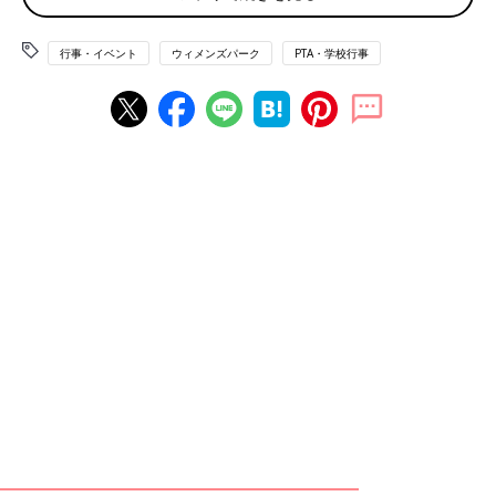
がない卒業式は本当に良かったです。
必要最小限は、必要最大だったことを実感です」
行事・イベント
ウィメンズパーク
PTA・学校行事
「同意見です。来賓なしが良かったかも。長い話は苦手だし、起
立＆礼が何度もあるし。
短縮されたので、校庭でたくさん写真を撮ることができました」
「来賓の方は忙しいなか、出席してくださるのですから敬意を払
うべきとは思います。
でも人数の多さと話の長さで感謝が薄れるというか……」
「今年は証書授与と歌１曲、校長先生の話だけでした。歌は練習
したけど、他はほぼ練習なしの一発本番でしたが、滞りなく無事
に終わり感心しました。
子どももちょうどいいと言っていました。
来年の学区編成で、生徒数が倍になる予定です。
下の子の時は授与の時間が今の倍になるのかと思うと、今から億
劫で（すみません）。せめてこのまま短縮版でやってもらいた
い」