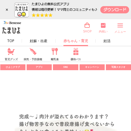
×
内祝い
SHOP
メニュー
TOP
妊娠・出産
赤ちゃん・育児
妊活
育児グッズ
病気・予防接種
離乳食
優待パス
ひよこクラブ
アプリ
SNS
キャンペーン
写真スタジオ