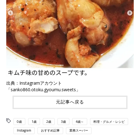
出典：Instagramアカウント
「sanko860.otoku.gyoumu.sweets」
元記事へ戻る
0歳
1歳
2歳
3歳
4歳～
料理・グルメ・レシピ
Instagram
おすすめ記事
業務スーパー