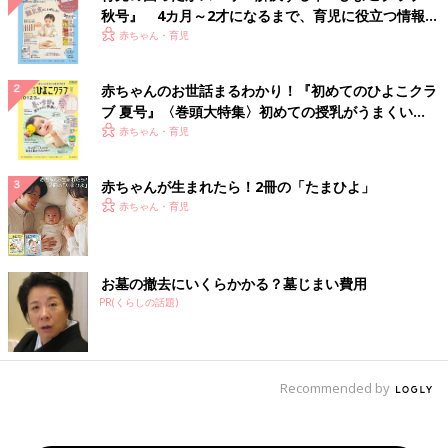
秋号』 4カ月～2才になるまで、育児に役立つ情報が
いっぱい！
赤ちゃん・育児
赤ちゃんのお世話まるわかり！『初めてのひよこクラ
ブ 夏号』〈巻頭大特集〉初めての授乳がうまくい
く！ おっぱい・ミルクの基本と夏のトラブル 解決テ
赤ちゃん・育児
ク
赤ちゃんが生まれたら！2冊の「たまひよ」
赤ちゃん・育児
お墓の撤去にいくらかかる？墓じまい費用
PR(くらしの話題)
Recommended by