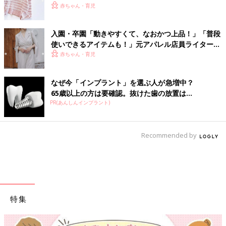
赤ちゃん・育児
入園・卒園「動きやすくて、なおかつ上品！」「普段
使いできるアイテムも！」元アパレル店員ライターお
すすめ★パンツコーデ4選
赤ちゃん・育児
なぜ今「インプラント」を選ぶ人が急増中？
65歳以上の方は要確認。抜けた歯の放置は...
PR(あんしんインプラント)
Recommended by
特集