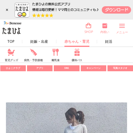
×
内祝い
SHOP
メニュー
TOP
妊娠・出産
赤ちゃん・育児
妊活
育児グッズ
病気・予防接種
離乳食
優待パス
ひよこクラブ
アプリ
SNS
キャンペーン
写真スタジオ