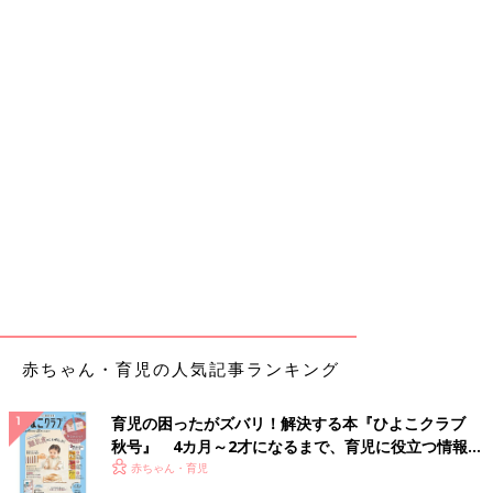
赤ちゃん・育児の人気記事ランキング
育児の困ったがズバリ！解決する本『ひよこクラブ
秋号』 4カ月～2才になるまで、育児に役立つ情報が
いっぱい！
赤ちゃん・育児