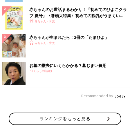
赤ちゃんのお世話まるわかり！『初めてのひよこクラ
ブ 夏号』〈巻頭大特集〉初めての授乳がうまくい
く！ おっぱい・ミルクの基本と夏のトラブル 解決テ
赤ちゃん・育児
ク
赤ちゃんが生まれたら！2冊の「たまひよ」
赤ちゃん・育児
お墓の撤去にいくらかかる？墓じまい費用
PR(くらしの話題)
Recommended by
ランキングをもっと見る