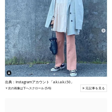
出典：Instagramアカウント「a.k.i.a.k.i.50」
▼
次の画像は下へスクロール (5/6)
▶
元記事を見る