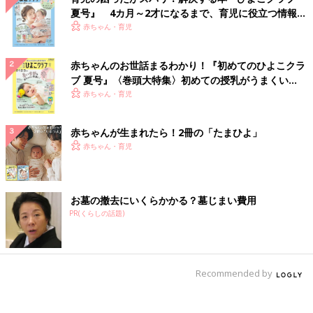
夏号』 4カ月～2才になるまで、育児に役立つ情報が
いっぱい！
赤ちゃん・育児
赤ちゃんのお世話まるわかり！『初めてのひよこクラ
ブ 夏号』〈巻頭大特集〉初めての授乳がうまくい
く！ おっぱい・ミルクの基本と夏のトラブル 解決テ
赤ちゃん・育児
ク
赤ちゃんが生まれたら！2冊の「たまひよ」
赤ちゃん・育児
お墓の撤去にいくらかかる？墓じまい費用
PR(くらしの話題)
Recommended by