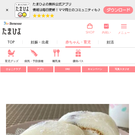
×
内祝い
SHOP
メニュー
TOP
妊娠・出産
赤ちゃん・育児
妊活
育児グッズ
病気・予防接種
離乳食
優待パス
ひよこクラブ
アプリ
SNS
キャンペーン
写真スタジオ