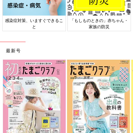
策、いますぐできるこ
「もしものときの」赤ちゃん・
日本外来小
と
家族の防災
最新号