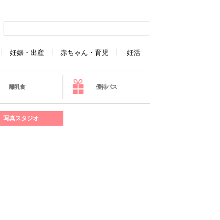
妊娠・出産
赤ちゃん・育児
妊活
離乳食
優待パス
写真スタジオ