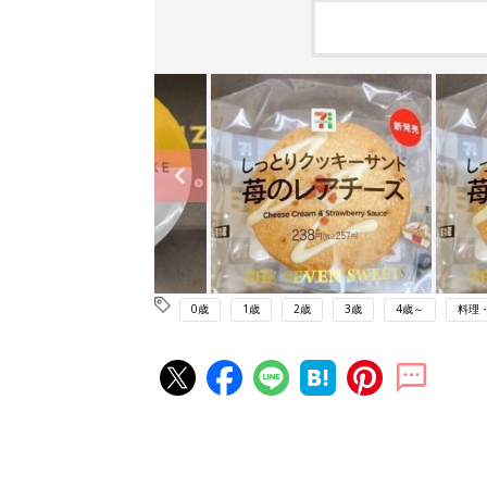
0歳
1歳
2歳
3歳
4歳～
料理
赤ちゃん・育児の人気記事ランキ