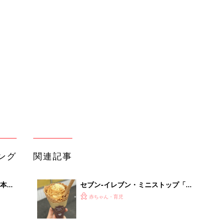
本
セブン-イレブン・ミニストップ「ね
2才
っとり＆なめらかで美味しい！」「リ
赤ちゃん・育児
いっ
ピ買い確定！」話題のお芋スイーツ4
選
初め
セブンイレブンで発見！食後に食べた
大特
い絶品スイーツ4選
赤ちゃん・育児
 お
ブル
たま
セブン-イレブン、ローソン…「これ
はリピしたい」「贅沢すぎ」話題のチ
赤ちゃん・育児
ョコスイーツ4選
セブンイレブンのいちごスイーツが超
」8
話題！人気商品5選
赤ちゃん・育児
nの
セブンイレブンで宇治抹茶スイーツが