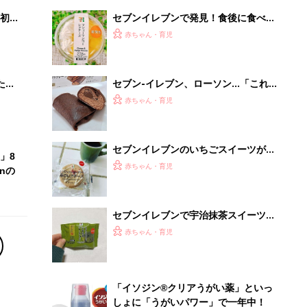
今話題！人気商品5選
赤ちゃん・育児
「イソジン®クリアうがい薬」といっ
しょに「うがいパワー」で一年中！
健やか
PR（iNova｜Hugkum）
Recommended by
離乳食はいつから？進め方は？「たまひよ きほんの離
乳食」
授乳の悩みや初めての離乳食作りに役立つ