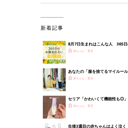
セリア「かわいくて機能性も◎」
赤ちゃん・育児
生後3週目の赤ちゃんはよく泣く
って本当？【専門家】
赤ちゃん・育児
1
2