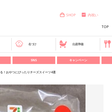
SHOP
内祝い
TOP
き
名づけ
出産準備
SNS
キャンペーン
る！おやつにぴったりチーズスイーツ4選