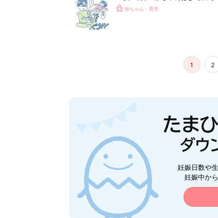
妊娠日数や
妊娠中か