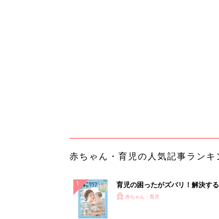
育児の困ったがズバリ！解決する
『ひよこクラブ 夏号』 4カ月～
赤ちゃん・育児
になるまで、育児に役立つ情報が
ぱい！
赤ちゃんのお世話まるわかり！『
てのひよこクラブ 夏号』〈巻頭
赤ちゃん・育児
集〉初めての授乳がうまくいく！
っぱい・ミルクの基本と夏のトラ
解決テク
赤ちゃんが生まれたら！2冊の「
ひよ」
赤ちゃん・育児
「え、こんなセールやってたの？
0％OFF以上が続々登場！Amazo
本気が...
PR（Amazon）