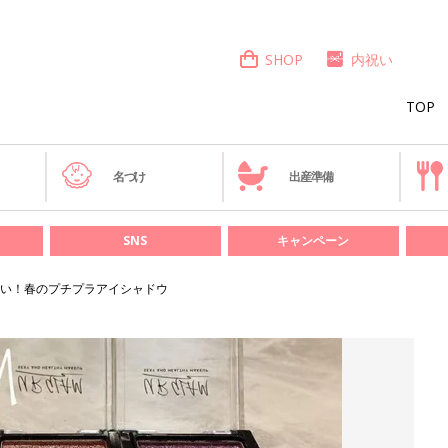
SHOP
内祝い
TOP
き
名づけ
出産準備
SNS
キャンペーン
い！春のプチプラアイシャドウ