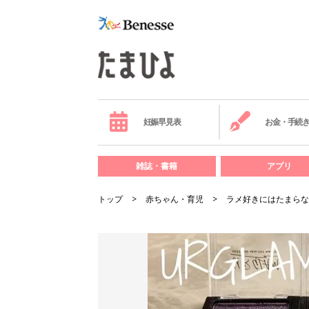
妊娠早見表
お金・手続
雑誌・書籍
アプリ
トップ
赤ちゃん・育児
ラメ好きにはたまらな