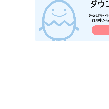
妊娠日数や
妊娠中か