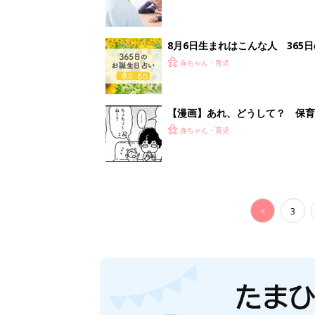
8月6日生まれはこんな人 365
赤ちゃん・育児
【漫画】あれ、どうして？ 保
がする……！『ふうふう子育て ＃
赤ちゃん・育児
<
3