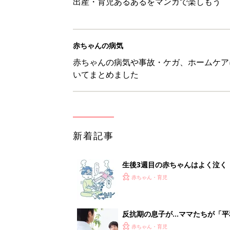
出産・育児あるあるをマンガで楽しもう
赤ちゃんの病気
赤ちゃんの病気や事故・ケガ、ホームケア
いてまとめました
新着記事
生後3週目の赤ちゃんはよく泣く
って本当？【専門家】
赤ちゃん・育児
反抗期の息子が...ママたちが「
赤ちゃん・育児