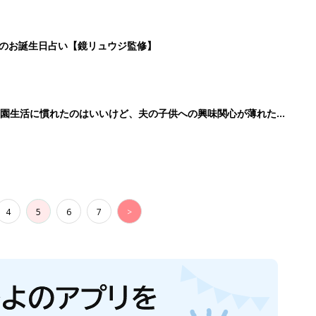
日のお誕生日占い【鏡リュウジ監修】
育園生活に慣れたのはいいけど、夫の子供への興味関心が薄れた気
91』
4
5
6
7
>