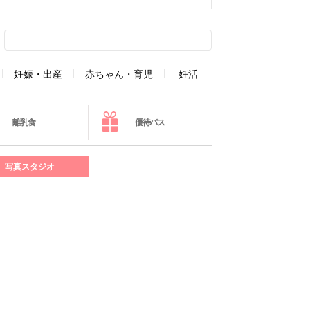
妊娠・出産
赤ちゃん・育児
妊活
離乳食
優待パス
写真スタジオ