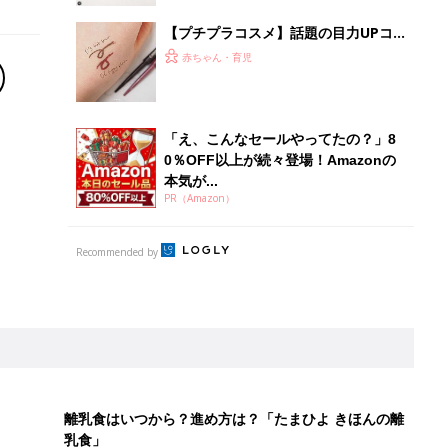
【プチプラコスメ】話題の目力UPコ
スメならマスクでも盛れる！
赤ちゃん・育児
「え、こんなセールやってたの？」8
0％OFF以上が続々登場！Amazonの
本気が...
PR（Amazon）
Recommended by
離乳食はいつから？進め方は？「たまひよ きほんの離
乳食」