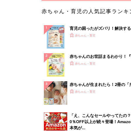
赤ちゃん・育児の人気記事ランキ
育児の困ったがズバリ！解決する
『ひよこクラブ 秋号』 4カ月～
赤ちゃん・育児
になるまで、育児に役立つ情報が
ぱい！
赤ちゃんのお世話まるわかり！『
てのひよこクラブ 夏号』〈巻頭
赤ちゃん・育児
集〉初めての授乳がうまくいく！
っぱい・ミルクの基本と夏のトラ
解決テク
赤ちゃんが生まれたら！2冊の「
ひよ」
赤ちゃん・育児
「え、こんなセールやってたの？
0％OFF以上が続々登場！Amazo
本気が...