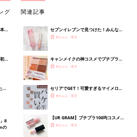
ング
関連記事
本
セブンイレブンで見つけた！みんなが
2才
注目する神コスメ4選
赤ちゃん・育児
いっ
初め
キャンメイクの神コスメでプチプラ春
大特
メイク
赤ちゃん・育児
 お
ブル
たま
セリアでGET！可愛すぎるマイメロデ
ィ×クロミコスメ4選
赤ちゃん・育児
【UR GRAM】プチプラ100均コスメ
」8
のコスパが良すぎる！
赤ちゃん・育児
nの