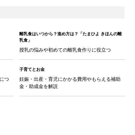
「110円でこのクオリティ」超優秀！トラベルグッズ4選
！？親が悩まされる「魔の3週目」って何？「魔の3カ月」もある
平和だな～」と感じた瞬間
日のお誕生日占い【鏡リュウジ監修】