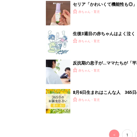
<
1
妊娠日数や
妊娠中か