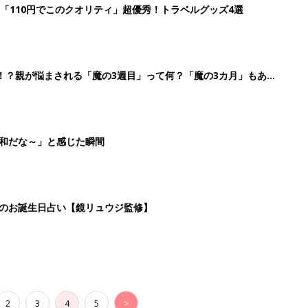
2
3
4
5
>
生後日数に合った情報を毎日お届け
ら産後まで長く使える無料アプリ
ダウンロード