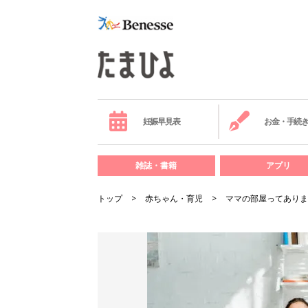
妊娠早見表
お金・手続
雑誌・書籍
アプリ
トップ
赤ちゃん・育児
ママの部屋ってありま