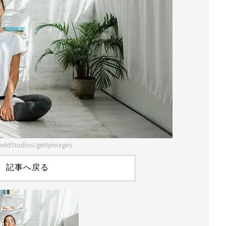
FieldStudios/gettyimages
記事へ戻る