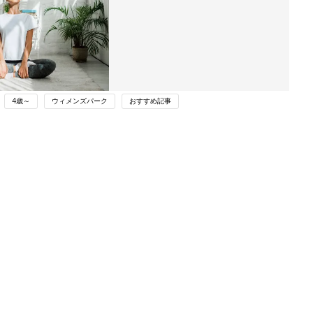
4歳～
ウィメンズパーク
おすすめ記事
ング
関連記事
本
「お天気が怪しい…」そんな日は部屋
2才
干しする？外干しする？
赤ちゃん・育児
いっ