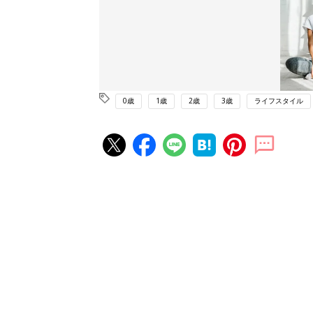
0歳
1歳
2歳
3歳
ライフスタイル
赤ちゃん・育児の人気記事ランキ
育児の困ったがズバリ！解決する
『ひよこクラブ 秋号』 4カ月～
赤ちゃん・育児
になるまで、育児に役立つ情報が
ぱい！