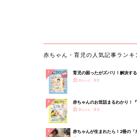
赤ちゃんのお世話まるわかり！『
てのひよこクラブ 夏号』〈巻頭
赤ちゃん・育児
集〉初めての授乳がうまくいく！
っぱい・ミルクの基本と夏のトラ
解決テク
赤ちゃんが生まれたら！2冊の「
ひよ」
赤ちゃん・育児
「え、こんなセールやってたの？
0％OFF以上が続々登場！Amazo
本気が...
PR（Amazon）
ランキングをもっと見る