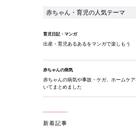
新着記事
セリア「かわいくて機能性も◎」
赤ちゃん・育児
生後3週目の赤ちゃんはよく泣く
って本当？【専門家】
赤ちゃん・育児
反抗期の息子が...ママたちが「
赤ちゃん・育児
8月6日生まれはこんな人 365
赤ちゃん・育児