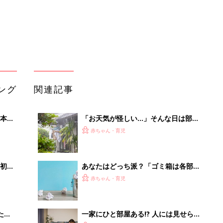
初め
あなたはどっち派？「ゴミ箱は各部屋
大特
に設置or家に1箇所だけ」それぞれの
赤ちゃん・育児
 お
メリットは？
ブル
たま
一家にひと部屋ある!? 人には見せられ
ない我が家の「汚部屋」にママたちか
赤ちゃん・育児
ら共感の嵐
ダイソー「コレは乾きやすい！」「デ
」8
ッドスペースを有効活用！」乾燥対策
赤ちゃん・育児
nの
の部屋干しにもおすすめ4選
今夏には7人家族に！辻希美＆杉浦太
陽。妊娠検査薬で反応が出たときは
赤ちゃん・育児
「どうしよう…どうしよう…」と1人
で部屋の中をウロウロ
「イソジン®クリアうがい薬」といっ
しょに「うがいパワー」で一年中！
健やか