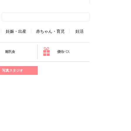
妊娠・出産
赤ちゃん・育児
妊活
離乳食
優待パス
写真スタジオ