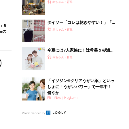
PR（iNova｜Hugkum）
Recommended by
離乳食はいつから？進め方は？「たまひよ きほんの離
乳食」
授乳の悩みや初めての離乳食作りに役立つ
子育てとお金
につ
妊娠・出産・育児にかかる費用やもらえる補助
金・助成金を解説