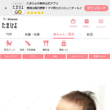
×
内祝い
SHOP
メニュー
TOP
妊娠・出産
赤ちゃん・育児
妊活
育児グッズ
病気・予防接種
離乳食
優待パス
ひよこクラブ
アプリ
SNS
キャンペーン
写真スタジオ