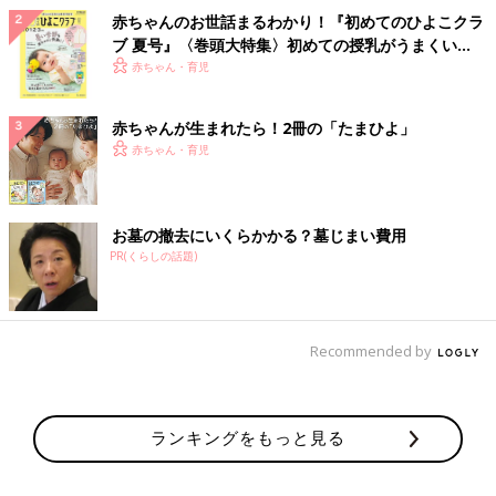
赤ちゃんのお世話まるわかり！『初めてのひよこクラ
ブ 夏号』〈巻頭大特集〉初めての授乳がうまくい
く！ おっぱい・ミルクの基本と夏のトラブル 解決テ
赤ちゃん・育児
ク
赤ちゃんが生まれたら！2冊の「たまひよ」
赤ちゃん・育児
お墓の撤去にいくらかかる？墓じまい費用
PR(くらしの話題)
Recommended by
ランキングをもっと見る