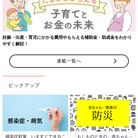
り
【ワクチン接種できるものも】妊婦の感染症対策、知っておいて
連載一覧へ
ピックアップ
ん・
日本外来小児科学会リーフレッ
六星占術 細木かおりさんの人