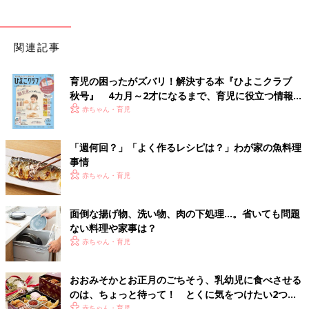
関連記事
育児の困ったがズバリ！解決する本『ひよこクラブ
秋号』 4カ月～2才になるまで、育児に役立つ情報が
いっぱい！
赤ちゃん・育児
「週何回？」「よく作るレシピは？」わが家の魚料理
事情
赤ちゃん・育児
面倒な揚げ物、洗い物、肉の下処理…。省いても問題
ない料理や家事は？
赤ちゃん・育児
おおみそかとお正月のごちそう、乳幼児に食べさせる
のは、ちょっと待って！ とくに気をつけたい2つの
食材【管理栄養士】
赤ちゃん・育児