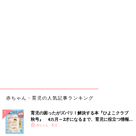
赤ちゃん・育児の人気記事ランキング
育児の困ったがズバリ！解決する本『ひよこクラブ
秋号』 4カ月～2才になるまで、育児に役立つ情報が
いっぱい！
赤ちゃん・育児