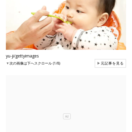
yu-ji/gettyimages
▼
次の画像は下へスクロール (1/8)
▶
元記事を見る