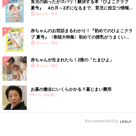
育児の困ったがズバリ！解決する本『ひよこクラブ
夏号』 4カ月～2才になるまで、育児に役立つ情報が
いっぱい！
赤ちゃん・育児
赤ちゃんのお世話まるわかり！『初めてのひよこクラ
ブ 夏号』〈巻頭大特集〉初めての授乳がうまくい
く！ おっぱい・ミルクの基本と夏のトラブル 解決テ
赤ちゃん・育児
ク
赤ちゃんが生まれたら！2冊の「たまひよ」
赤ちゃん・育児
お墓の撤去にいくらかかる？墓じまい費用
PR(くらしの話題)
Recommended by