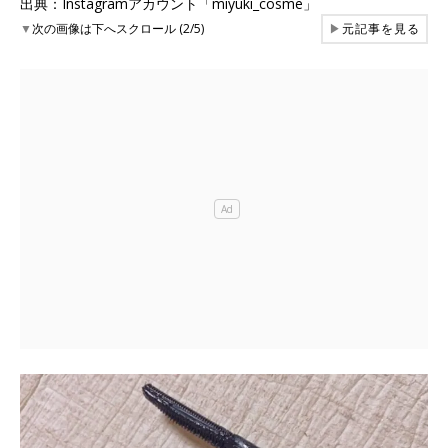
出典：Instagramアカウント「miyuki_cosme」
▼
次の画像は下へスクロール (2/5)
▶
元記事を見る