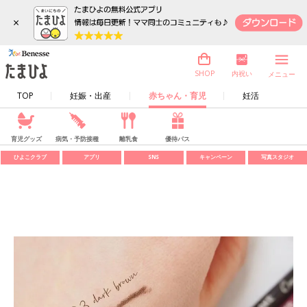
×
内祝い
SHOP
メニュー
TOP
妊娠・出産
赤ちゃん・育児
妊活
育児グッズ
病気・予防接種
離乳食
優待パス
ひよこクラブ
アプリ
SNS
キャンペーン
写真スタジオ