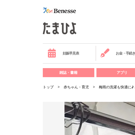
妊娠早見表
お金・手続
雑誌・書籍
アプリ
トップ
赤ちゃん・育児
梅雨の洗濯も快適に♪