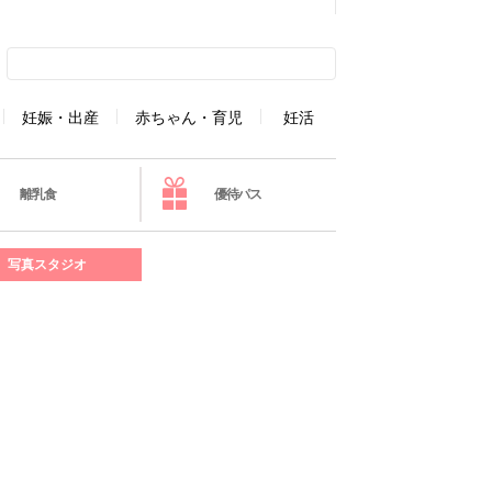
妊娠・出産
赤ちゃん・育児
妊活
離乳食
優待パス
写真スタジオ