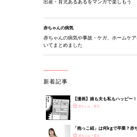
出産・育児あるあるをマンガで楽しもう
赤ちゃんの病気
赤ちゃんの病気や事故・ケガ、ホームケア
いてまとめました
新着記事
【漫画】娘も夫も私もハッピー
うふう子育て ＃92』
赤ちゃん・育児
「抱っこ紐」は何kgで卒業？赤
赤ちゃん・育児