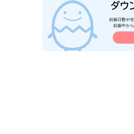
妊娠日数や
妊娠中か