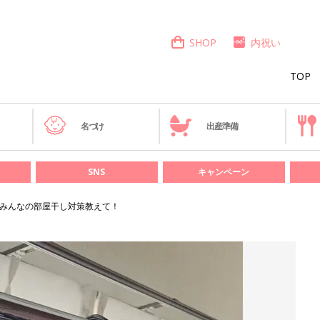
SHOP
内祝い
TOP
き
名づけ
出産準備
SNS
キャンペーン
 みんなの部屋干し対策教えて！