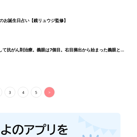
日のお誕生日占い【鏡リュウジ監修】
して抗がん剤治療。義眼は7個目。右目摘出から始まった義眼と
3
4
5
>