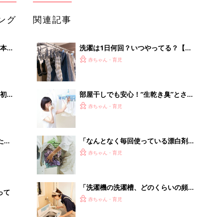
ング
関連記事
本
洗濯は1日何回？いつやってる？【洗
2才
濯のジョーシキ】
赤ちゃん・育児
いっ
初め
部屋干しでも安心！“生乾き臭”とさよ
大特
ならする洗濯テク３
赤ちゃん・育児
 お
ブル
たま
「なんとなく毎回使っている漂白剤、
本当に必要なの？」洗濯のプロに聞く
赤ちゃん・育児
「洗濯機の洗濯槽、どのくらいの頻度
って
で洗ってる？」掃除の頻度の正解を専
赤ちゃん・育児
門家に聞いたら…