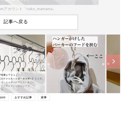
ramアカウント「nako_mamama」
記事へ戻る
gram
おすすめ記事
家事