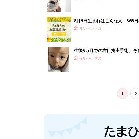
8月9日生まれはこんな人 365
赤ちゃん・育児
生後5カ月での右目摘出手術、そ
の生活【網膜芽細胞腫】
赤ちゃん・育児
1
2