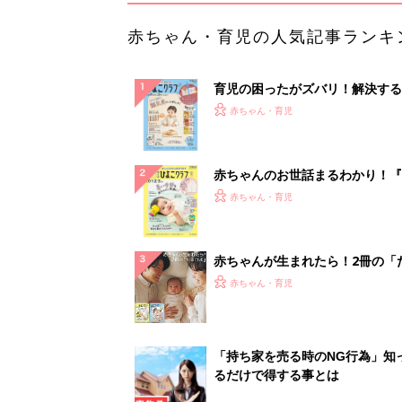
赤ちゃん・育児の人気記事ランキ
育児の困ったがズバリ！解決する
『ひよこクラブ 秋号』 4カ月～
赤ちゃん・育児
になるまで、育児に役立つ情報が
ぱい！
赤ちゃんのお世話まるわかり！『
てのひよこクラブ 夏号』〈巻頭
赤ちゃん・育児
集〉初めての授乳がうまくいく！
っぱい・ミルクの基本と夏のトラ
解決テク
赤ちゃんが生まれたら！2冊の「
ひよ」
赤ちゃん・育児
「持ち家を売る時のNG行為」知
るだけで得する事とは