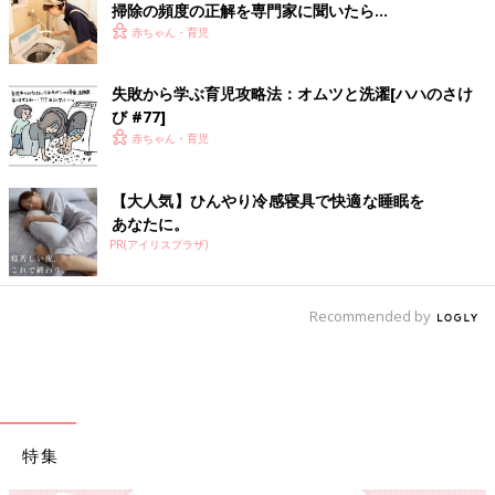
掃除の頻度の正解を専門家に聞いたら…
赤ちゃん・育児
失敗から学ぶ育児攻略法：オムツと洗濯[ハハのさけ
び #77]
赤ちゃん・育児
【大人気】ひんやり冷感寝具で快適な睡眠を
あなたに。
PR(アイリスプラザ)
Recommended by
特集