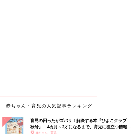
赤ちゃん・育児の人気記事ランキング
育児の困ったがズバリ！解決する本『ひよこクラブ
秋号』 4カ月～2才になるまで、育児に役立つ情報が
いっぱい！
赤ちゃん・育児