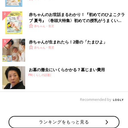
赤ちゃんのお世話まるわかり！『初めてのひよこクラ
ブ 夏号』〈巻頭大特集〉初めての授乳がうまくい
く！ おっぱい・ミルクの基本と夏のトラブル 解決テ
赤ちゃん・育児
ク
赤ちゃんが生まれたら！2冊の「たまひよ」
赤ちゃん・育児
お墓の撤去にいくらかかる？墓じまい費用
PR(くらしの話題)
Recommended by
ランキングをもっと見る