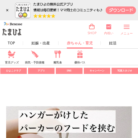
×
内祝い
SHOP
メニュー
TOP
妊娠・出産
赤ちゃん・育児
妊活
育児グッズ
病気・予防接種
離乳食
優待パス
ひよこクラブ
アプリ
SNS
キャンペーン
写真スタジオ