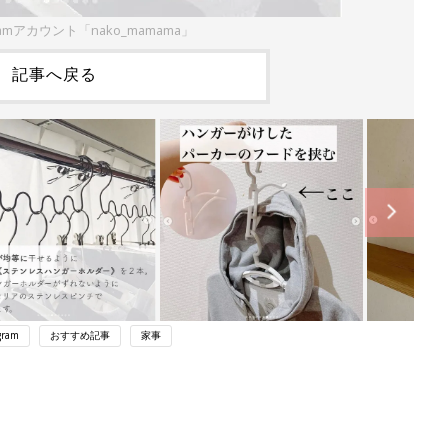
ramアカウント「nako_mamama」
記事へ戻る
gram
おすすめ記事
家事