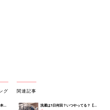
ング
関連記事
本
洗濯は1日何回？いつやってる？【洗
2才
濯のジョーシキ】
赤ちゃん・育児
いっ
初め
部屋干しでも安心！“生乾き臭”とさよ
大特
ならする洗濯テク３
赤ちゃん・育児
 お
ブル
たま
「なんとなく毎回使っている漂白剤、
本当に必要なの？」洗濯のプロに聞く
赤ちゃん・育児
「洗濯機の洗濯槽、どのくらいの頻度
って
で洗ってる？」掃除の頻度の正解を専
赤ちゃん・育児
門家に聞いたら…