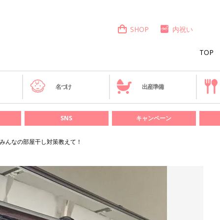
SHOP
内祝い
TOP
き
名づけ
出産準備
SNS
キャンペーン
 みんなの部屋干し対策教えて！