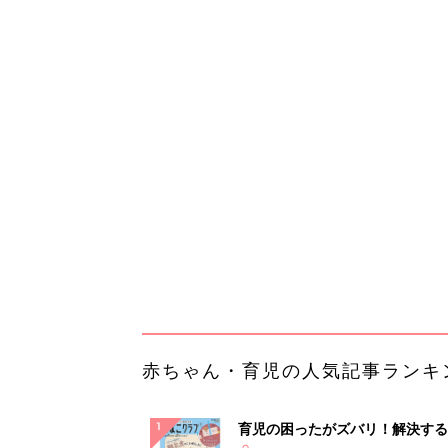
赤ちゃん・育児の人気記事ランキ
育児の困ったがズバリ！解決する
『ひよこクラブ 秋号』 4カ月～
赤ちゃん・育児
になるまで、育児に役立つ情報が
ぱい！
赤ちゃんのお世話まるわかり！『
てのひよこクラブ 夏号』〈巻頭
赤ちゃん・育児
集〉初めての授乳がうまくいく！
っぱい・ミルクの基本と夏のトラ
解決テク
赤ちゃんが生まれたら！2冊の「
ひよ」
赤ちゃん・育児
「持ち家を売る時のNG行為」知
るだけで得する事とは