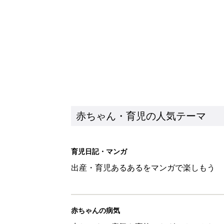
出産・育児あるあるをマンガで楽しもう
赤ちゃんの病気
赤ちゃんの病気や事故・ケガ、ホームケア
いてまとめました
新着記事
『今、戦車待ち』に爆笑！ママた
赤ちゃん・育児
8月8日生まれはこんな人 365
赤ちゃん・育児