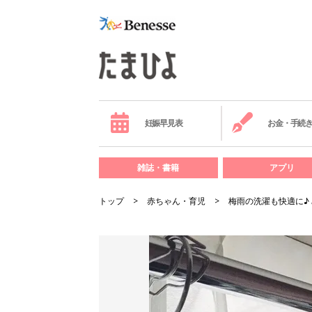
妊娠早見表
お金・手続
雑誌・書籍
アプリ
トップ
赤ちゃん・育児
梅雨の洗濯も快適に♪