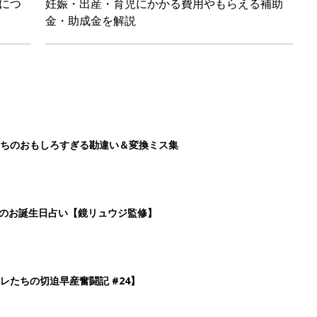
レたちの切迫早産奮闘記 #24】
！」「ユニクロ・ZARAも！」おすすめ4選
2
3
4
5
>