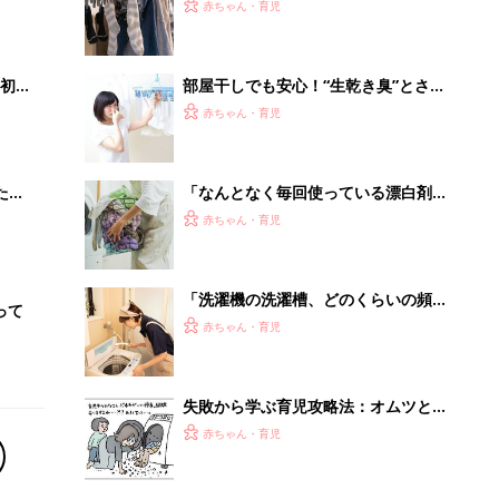
失敗から学ぶ育児攻略法：オムツと洗
濯[ハハのさけび #77]
赤ちゃん・育児
「持ち家を売る時のNG行為」知って
るだけで得する事とは
PR（イエウール）
Recommended by
離乳食はいつから？進め方は？「たまひよ きほんの離
乳食」