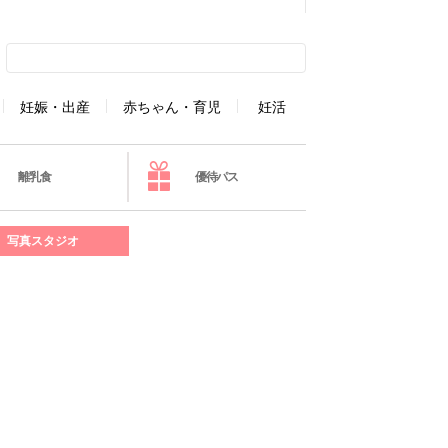
妊娠・出産
赤ちゃん・育児
妊活
離乳食
優待パス
写真スタジオ