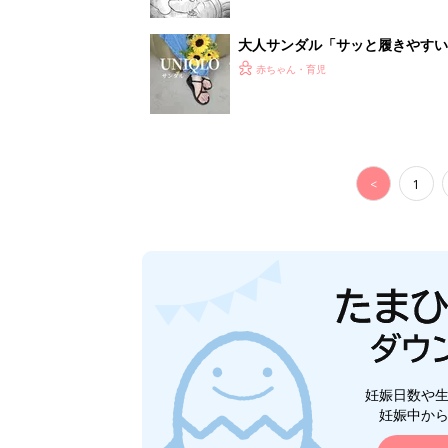
妊娠日数や
妊娠中か