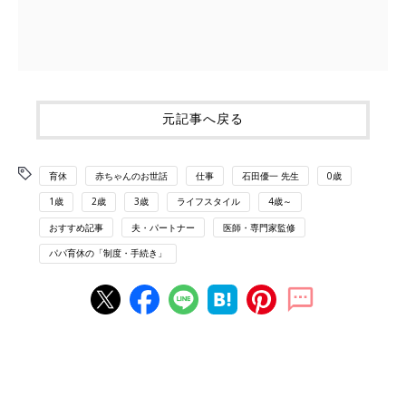
元記事へ戻る
育休
赤ちゃんのお世話
仕事
石田優一 先生
0歳
1歳
2歳
3歳
ライフスタイル
4歳～
おすすめ記事
夫・パートナー
医師・専門家監修
パパ育休の「制度・手続き」