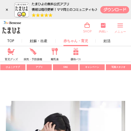
×
内祝い
SHOP
メニュー
TOP
妊娠・出産
赤ちゃん・育児
妊活
育児グッズ
病気・予防接種
離乳食
優待パス
ひよこクラブ
アプリ
SNS
キャンペーン
写真スタジオ