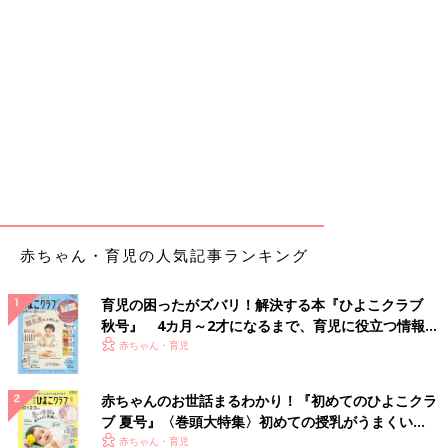
赤ちゃん・育児の人気記事ランキング
育児の困ったがズバリ！解決する本『ひよこクラブ
秋号』 4カ月～2才になるまで、育児に役立つ情報が
いっぱい！
赤ちゃん・育児
赤ちゃんのお世話まるわかり！『初めてのひよこクラ
ブ 夏号』〈巻頭大特集〉初めての授乳がうまくい
く！ おっぱい・ミルクの基本と夏のトラブル 解決テ
赤ちゃん・育児