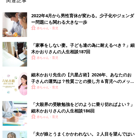
関連記事
2022年4月から男性育休が変わる。少子化やジェンダ
ー問題にも関わる大きな一歩
赤ちゃん・育児
「家事をしない妻。子ども達の為に耐えるべき？」細
木かおりさんの人生相談187回
赤ちゃん・育児
細木かおり先生の【六星占術】2026年、あなたのお
子さんの運気は？性質ごとの接し方＆育児へのメッセ
ージ
赤ちゃん・育児
「大殺界の受験勉強をどのように乗り切ればよい？」
細木かおりさんの人生相談186回
赤ちゃん・育児
「夫が娘とうまくかかわれない。２人目を望んではい