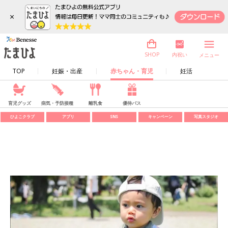
×
内祝い
SHOP
メニュー
TOP
妊娠・出産
赤ちゃん・育児
妊活
育児グッズ
病気・予防接種
離乳食
優待パス
ひよこクラブ
アプリ
SNS
キャンペーン
写真スタジオ