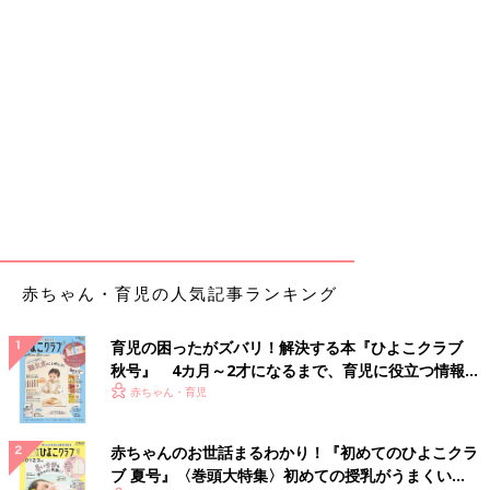
赤ちゃん・育児の人気記事ランキング
育児の困ったがズバリ！解決する本『ひよこクラブ
秋号』 4カ月～2才になるまで、育児に役立つ情報が
いっぱい！
赤ちゃん・育児
赤ちゃんのお世話まるわかり！『初めてのひよこクラ
ブ 夏号』〈巻頭大特集〉初めての授乳がうまくい