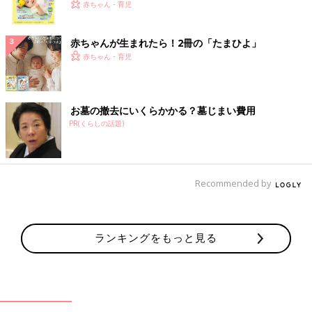
く！ おっぱい・ミルクの基本と夏のトラブル 解決テ
赤ちゃん・育児
ク
赤ちゃんが生まれたら！2冊の「たまひよ」
赤ちゃん・育児
お墓の撤去にいくらかかる？墓じまい費用
PR(くらしの話題)
Recommended by
ランキングをもっと見る