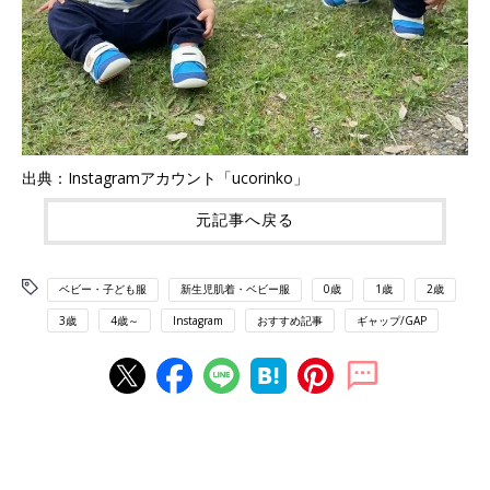
出典：Instagramアカウント「ucorinko」
元記事へ戻る
ベビー・子ども服
新生児肌着・ベビー服
0歳
1歳
2歳
3歳
4歳～
Instagram
おすすめ記事
ギャップ/GAP