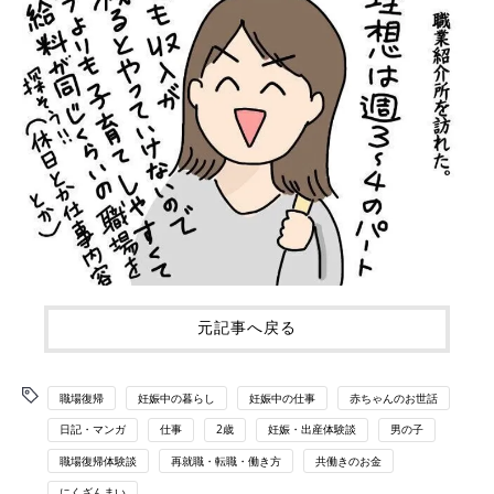
元記事へ戻る
職場復帰
妊娠中の暮らし
妊娠中の仕事
赤ちゃんのお世話
日記・マンガ
仕事
2歳
妊娠・出産体験談
男の子
職場復帰体験談
再就職・転職・働き方
共働きのお金
にくざんまい