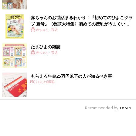
赤ちゃんのお世話まるわかり！『初めてのひよこクラ
ブ 夏号』〈巻頭大特集〉初めての授乳がうまくい
く！ おっぱい・ミルクの基本と夏のトラブル 解決テ
赤ちゃん・育児
ク
たまひよの雑誌
赤ちゃん・育児
もらえる年金25万円以下の人が知るべき事
PR(くらしの話題)
Recommended by