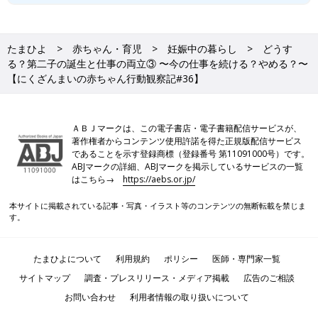
たまひよ
赤ちゃん・育児
妊娠中の暮らし
どうす
る？第二子の誕生と仕事の両立③ 〜今の仕事を続ける？やめる？〜
【にくざんまいの赤ちゃん行動観察記#36】
ＡＢＪマークは、この電子書店・電子書籍配信サービスが、
著作権者からコンテンツ使用許諾を得た正規版配信サービス
であることを示す登録商標（登録番号 第11091000号）です。
ABJマークの詳細、ABJマークを掲示しているサービスの一覧
はこちら→
https://aebs.or.jp/
本サイトに掲載されている記事・写真・イラスト等のコンテンツの無断転載を禁じま
す。
たまひよについて
利用規約
ポリシー
医師・専門家一覧
サイトマップ
調査・プレスリリース・メディア掲載
広告のご相談
お問い合わせ
利用者情報の取り扱いについて