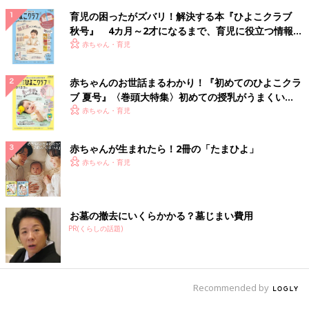
育児の困ったがズバリ！解決する本『ひよこクラブ
秋号』 4カ月～2才になるまで、育児に役立つ情報が
いっぱい！
赤ちゃん・育児
赤ちゃんのお世話まるわかり！『初めてのひよこクラ
ブ 夏号』〈巻頭大特集〉初めての授乳がうまくい
く！ おっぱい・ミルクの基本と夏のトラブル 解決テ
赤ちゃん・育児
ク
赤ちゃんが生まれたら！2冊の「たまひよ」
赤ちゃん・育児
お墓の撤去にいくらかかる？墓じまい費用
PR(くらしの話題)
Recommended by