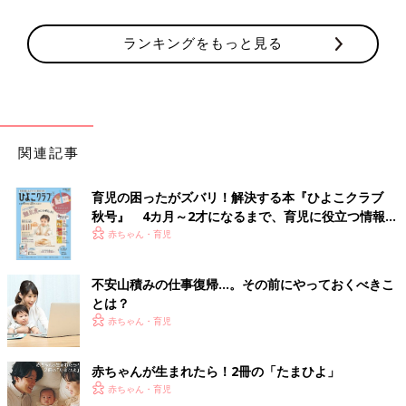
ランキングをもっと見る
関連記事
育児の困ったがズバリ！解決する本『ひよこクラブ
秋号』 4カ月～2才になるまで、育児に役立つ情報が
いっぱい！
赤ちゃん・育児
不安山積みの仕事復帰…。その前にやっておくべきこ
とは？
赤ちゃん・育児
赤ちゃんが生まれたら！2冊の「たまひよ」
赤ちゃん・育児