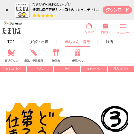
×
内祝い
SHOP
メニュー
TOP
妊娠・出産
赤ちゃん・育児
妊活
育児グッズ
病気・予防接種
離乳食
優待パス
ひよこクラブ
アプリ
SNS
キャンペーン
写真スタジオ