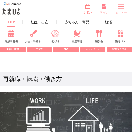
内祝い
SHOP
メニュー
TOP
妊娠・出産
赤ちゃん・育児
妊活
妊娠早見表
お金・手続き
名づけ
出産準備
離乳食
優待パス
雑誌・書籍
アプリ
SNS
キャンペーン
写真スタジオ
再就職・転職・働き方