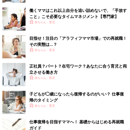
働くママはこれ以上自分を追い詰めないで、「手放す
こと」こそ必要なタイムマネジメント【専門家】
赤ちゃん・育児
目指せ！注目の「アラフィフママ市場」での再就職！
その実態は…？
赤ちゃん・育児
正社員？パート？在宅ワーク？あなたに合う育児と両
立させる働き方
赤ちゃん・育児
子どもが◯歳になったら復帰するのがいい？ 仕事復
帰のタイミング
赤ちゃん・育児
仕事復帰を目指すママへ！ 基礎からはじめる再就職
ガイド