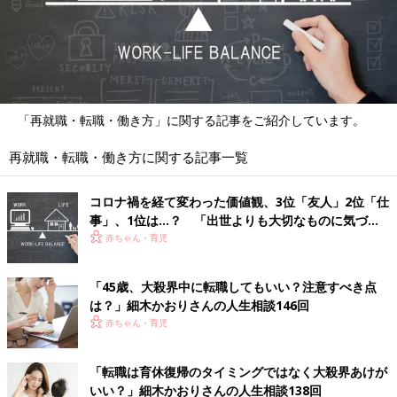
「再就職・転職・働き方」に関する記事をご紹介しています。
再就職・転職・働き方に関する記事一覧
コロナ禍を経て変わった価値観、3位「友人」2位「仕
事」、1位は…？ 「出世よりも大切なものに気づい
た」という声が続々
赤ちゃん・育児
「45歳、大殺界中に転職してもいい？注意すべき点
は？」細木かおりさんの人生相談146回
赤ちゃん・育児
「転職は育休復帰のタイミングではなく大殺界あけが
いい？」細木かおりさんの人生相談138回