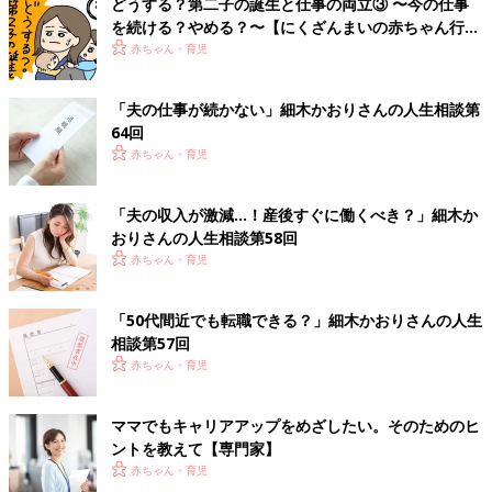
どうする？第二子の誕生と仕事の両立③ 〜今の仕事
を続ける？やめる？〜【にくざんまいの赤ちゃん行動
観察記#36】
赤ちゃん・育児
「夫の仕事が続かない」細木かおりさんの人生相談第
64回
赤ちゃん・育児
「夫の収入が激減…！産後すぐに働くべき？」細木か
おりさんの人生相談第58回
赤ちゃん・育児
「50代間近でも転職できる？」細木かおりさんの人生
相談第57回
赤ちゃん・育児
ママでもキャリアアップをめざしたい。そのためのヒ
ントを教えて【専門家】
赤ちゃん・育児