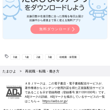
妊娠日数や生後日数に合った情報を毎日お届け
妊娠中から産後まで長く使える無料アプリ
無料ダウンロード
0歳
1歳
2歳
3歳
幼稚園・保育園
たまひよ
再就職・転職・働き方
ＡＢＪマークは、この電子書店・電子書籍配信サービスが、
著作権者からコンテンツ使用許諾を得た正規版配信サービス
であることを示す登録商標（登録番号 第11091000号）です。
ABJマークの詳細、ABJマークを掲示しているサービスの一覧
はこちら→
https://aebs.or.jp/