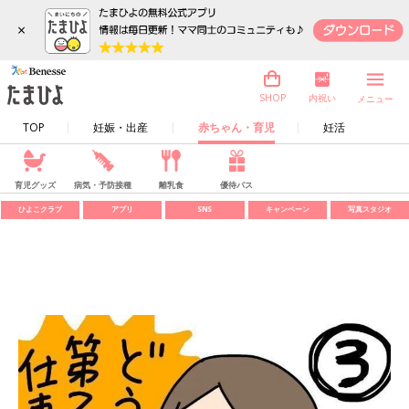
×
内祝い
SHOP
メニュー
TOP
妊娠・出産
赤ちゃん・育児
妊活
育児グッズ
病気・予防接種
離乳食
優待パス
ひよこクラブ
アプリ
SNS
キャンペーン
写真スタジオ