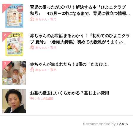
育児の困ったがズバリ！解決する本『ひよこクラブ
秋号』 4カ月～2才になるまで、育児に役立つ情報が
いっぱい！
赤ちゃん・育児
赤ちゃんのお世話まるわかり！『初めてのひよこクラ
ブ 夏号』〈巻頭大特集〉初めての授乳がうまくい
く！ おっぱい・ミルクの基本と夏のトラブル 解決テ
赤ちゃん・育児
ク
赤ちゃんが生まれたら！2冊の「たまひよ」
赤ちゃん・育児
お墓の撤去にいくらかかる？墓じまい費用
PR(くらしの話題)
Recommended by