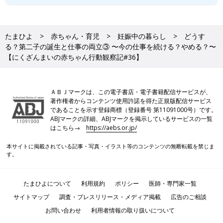
たまひよ
赤ちゃん・育児
妊娠中の暮らし
どうす
る？第二子の誕生と仕事の両立③ 〜今の仕事を続ける？やめる？〜
【にくざんまいの赤ちゃん行動観察記#36】
ＡＢＪマークは、この電子書店・電子書籍配信サービスが、
著作権者からコンテンツ使用許諾を得た正規版配信サービス
であることを示す登録商標（登録番号 第11091000号）です。
ABJマークの詳細、ABJマークを掲示しているサービスの一覧
はこちら→
https://aebs.or.jp/
本サイトに掲載されている記事・写真・イラスト等のコンテンツの無断転載を禁じま
す。
たまひよについて
利用規約
ポリシー
医師・専門家一覧
サイトマップ
調査・プレスリリース・メディア掲載
広告のご相談
お問い合わせ
利用者情報の取り扱いについて