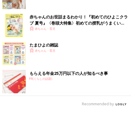
赤ちゃんのお世話まるわかり！『初めてのひよこクラ
ブ 夏号』〈巻頭大特集〉初めての授乳がうまくい
く！ おっぱい・ミルクの基本と夏のトラブル 解決テ
赤ちゃん・育児
ク
たまひよの雑誌
赤ちゃん・育児
もらえる年金25万円以下の人が知るべき事
PR(くらしの話題)
Recommended by