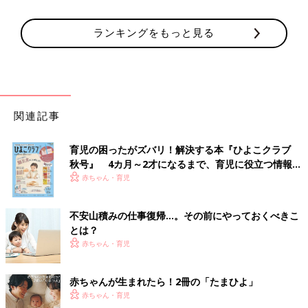
ランキングをもっと見る
関連記事
育児の困ったがズバリ！解決する本『ひよこクラブ
秋号』 4カ月～2才になるまで、育児に役立つ情報が
いっぱい！
赤ちゃん・育児
不安山積みの仕事復帰…。その前にやっておくべきこ
とは？
赤ちゃん・育児
赤ちゃんが生まれたら！2冊の「たまひよ」
赤ちゃん・育児