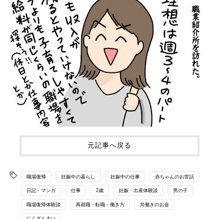
元記事へ戻る
職場復帰
妊娠中の暮らし
妊娠中の仕事
赤ちゃんのお世話
日記・マンガ
仕事
2歳
妊娠・出産体験談
男の子
職場復帰体験談
再就職・転職・働き方
共働きのお金
にくざんまい