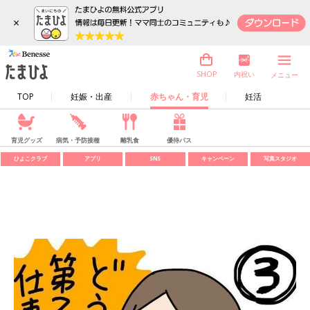
×
内祝い
SHOP
メニュー
TOP
妊娠・出産
赤ちゃん・育児
妊活
育児グッズ
病気・予防接種
離乳食
優待パス
ひよこクラブ
アプリ
SNS
キャンペーン
写真スタジオ