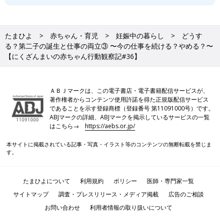
たまひよ
赤ちゃん・育児
妊娠中の暮らし
どうす
る？第二子の誕生と仕事の両立③ 〜今の仕事を続ける？やめる？〜
【にくざんまいの赤ちゃん行動観察記#36】
ＡＢＪマークは、この電子書店・電子書籍配信サービスが、
著作権者からコンテンツ使用許諾を得た正規版配信サービス
であることを示す登録商標（登録番号 第11091000号）です。
ABJマークの詳細、ABJマークを掲示しているサービスの一覧
はこちら→
https://aebs.or.jp/
本サイトに掲載されている記事・写真・イラスト等のコンテンツの無断転載を禁じま
す。
たまひよについて
利用規約
ポリシー
医師・専門家一覧
サイトマップ
調査・プレスリリース・メディア掲載
広告のご相談
お問い合わせ
利用者情報の取り扱いについて