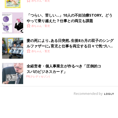
く！ おっぱい・ミルクの基本と夏のトラブル 解決テ
赤ちゃん・育児
ク
「つらい、苦しい…」10人の不妊治療STORY。どう
やって乗り越えた？仕事との両立も課題
赤ちゃん・育児
妻の死により､ある日突然､生後8カ月の双子のシング
ルファザーに｡育児と仕事を両立する日々で気づいた､
周囲のあたたかさ【体験談】
赤ちゃん・育児
全経営者・個人事業主が作るべき「圧倒的コ
スパのビジネスカード」
PR(クレディセゾン)
Recommended by