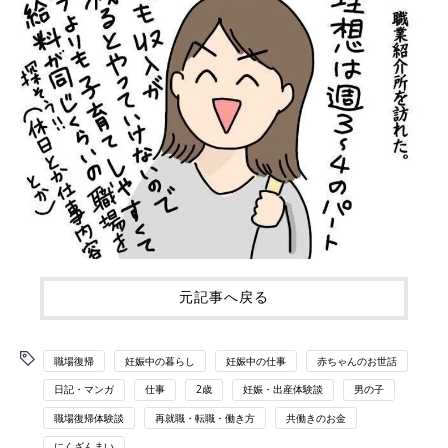
元記事へ戻る
職場復帰
妊娠中の暮らし
妊娠中の仕事
赤ちゃんのお世話
日記・マンガ
仕事
2歳
妊娠・出産体験談
男の子
職場復帰体験談
再就職・転職・働き方
共働きのお金
にくざんまい