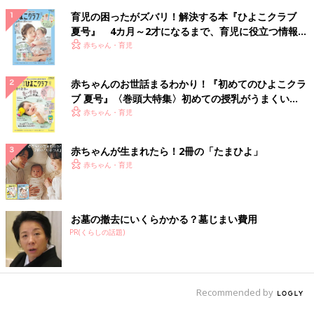
育児の困ったがズバリ！解決する本『ひよこクラブ
夏号』 4カ月～2才になるまで、育児に役立つ情報が
いっぱい！
赤ちゃん・育児
赤ちゃんのお世話まるわかり！『初めてのひよこクラ
ブ 夏号』〈巻頭大特集〉初めての授乳がうまくい
く！ おっぱい・ミルクの基本と夏のトラブル 解決テ
赤ちゃん・育児
ク
赤ちゃんが生まれたら！2冊の「たまひよ」
赤ちゃん・育児
お墓の撤去にいくらかかる？墓じまい費用
PR(くらしの話題)
Recommended by