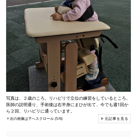
写真は、２歳のころ。リハビリで立位の練習をしているところ。
医師の説明通り、手術後は右半身にまひが出て、今でも週1回か
ら２回、リハビリに通っています。
▼
次の画像は下へスクロール (5/6)
▶
元記事を見る