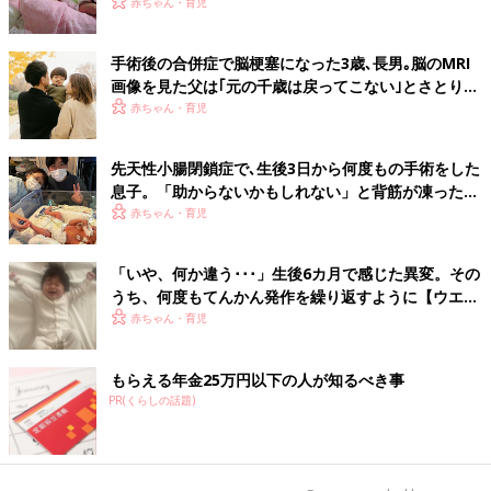
きない｣と【大田原症候群】
赤ちゃん・育児
手術後の合併症で脳梗塞になった3歳､長男｡脳のMRI
画像を見た父は｢元の千歳は戻ってこない｣とさとり…
夫婦で泣き続けた日々【クルーゾン症候群】
赤ちゃん・育児
先天性小腸閉鎖症で､生後3日から何度もの手術をした
息子。「助からないかもしれない」と背筋が凍ったこ
とも･･･
赤ちゃん・育児
「いや、何か違う･･･」生後6カ月で感じた異変。その
うち、何度もてんかん発作を繰り返すように【ウエス
ト症候群体験談】
赤ちゃん・育児
もらえる年金25万円以下の人が知るべき事
PR(くらしの話題)