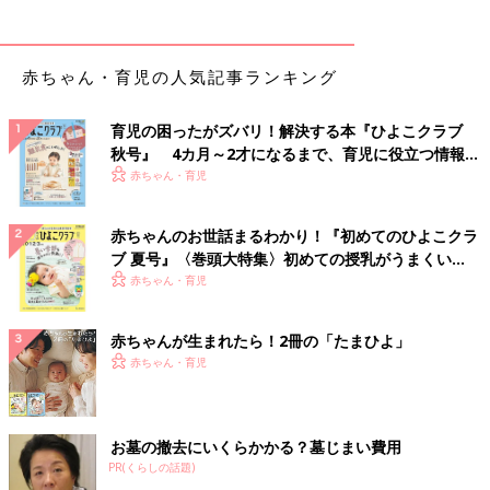
赤ちゃん・育児の人気記事ランキング
育児の困ったがズバリ！解決する本『ひよこクラブ
秋号』 4カ月～2才になるまで、育児に役立つ情報が
いっぱい！
赤ちゃん・育児
赤ちゃんのお世話まるわかり！『初めてのひよこクラ
ブ 夏号』〈巻頭大特集〉初めての授乳がうまくい
く！ おっぱい・ミルクの基本と夏のトラブル 解決テ
赤ちゃん・育児
ク
赤ちゃんが生まれたら！2冊の「たまひよ」
赤ちゃん・育児
お墓の撤去にいくらかかる？墓じまい費用
PR(くらしの話題)