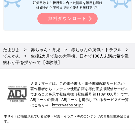
妊娠日数や生後日数に合った情報を毎日お届け
妊娠中から産後まで長く使える無料アプリ
無料ダウンロード
たまひよ
赤ちゃん・育児
赤ちゃんの病気・トラブル
てんかん
生後2カ月で脳の大手術。日本で100人未満の希少難
病わが子を授かって【体験談】
ＡＢＪマークは、この電子書店・電子書籍配信サービスが、
著作権者からコンテンツ使用許諾を得た正規版配信サービス
であることを示す登録商標（登録番号 第11091000号）です。
ABJマークの詳細、ABJマークを掲示しているサービスの一覧
はこちら→
https://aebs.or.jp/
本サイトに掲載されている記事・写真・イラスト等のコンテンツの無断転載を禁じま
す。