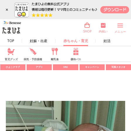
×
内祝い
SHOP
メニュー
TOP
妊娠・出産
赤ちゃん・育児
妊活
育児グッズ
病気・予防接種
離乳食
優待パス
ひよこクラブ
アプリ
SNS
キャンペーン
写真スタジオ